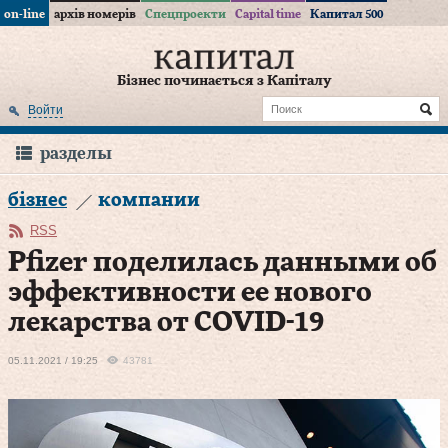
on-line
архів номерів
Спецпроекти
Capital time
Капитал 500
Бізнес починається з Капіталу
Войти
разделы
бізнес
компании
RSS
Pfizer поделилась данными об
эффективности ее нового
лекарства от COVID-19
05.11.2021 / 19:25
43781