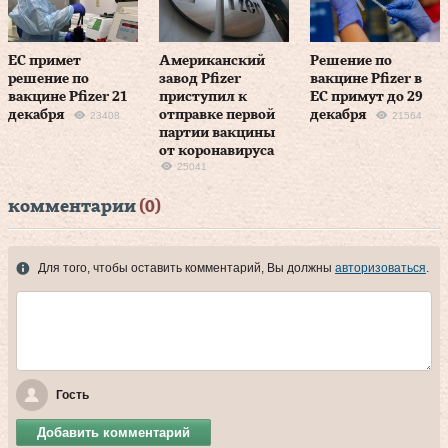
ЕС примет
Американский
Решение по
решение по
завод Pfizer
вакцине Pfizer в
вакцине Pfizer 21
приступил к
ЕС примут до 29
декабря
отправке первой
декабря
23408
21564
партии вакцины
от коронавируса
25041
комментарии
(0)
Для того, чтобы оставить комментарий, Вы должны
авторизоваться
.
Гость
Добавить комментарий