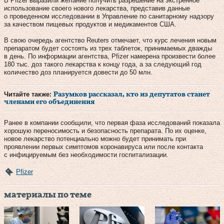
В Pfizer выразили желание получить разрешение на экстренное
использование своего нового лекарства, представив данные
о проведенном исследовании в Управление по санитарному надзору
за качеством пищевых продуктов и медикаментов США.
В свою очередь агентство Reuters отмечает, что курс лечения новым
препаратом будет состоять из трех таблеток, принимаемых дважды
в день. По информации агентства, Pfizer намерена произвести более
180 тыс. доз такого лекарства к концу года, а за следующий год
количество доз планируется довести до 50 млн.
Читайте также:
Разумков рассказал, кто из депутатов станет
членами его объединения
Ранее в компании сообщили, что первая фаза исследований показала
хорошую переносимость и безопасность препарата. По их оценке,
новое лекарство потенциально можно будет принимать при
проявлении первых симптомов коронавируса или после контакта
с инфицируемым без необходимости госпитализации.
Pfizer
материалы по теме