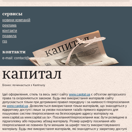
сервисы
новини компаній
реклама
контакти
правила
rss
контакти
e-mail:
contact@capital.ua
Бізнес починається з Капіталу
Ідеї оформлення, стиль та весь зміст сайту
www.capital.ua
є об'єктом авторського
права та охороняються законом. Будь-яке використання матеріалів сайту
допускається тільки при дотриманні правил передруку і за наявності гіперпосилання
на
www.capital.ua
. Дозволяється використання тільки матеріалів, що знаходяться у
відкритому доступі і лише за умови посилання та/або прямого відкритого для
пошукових систем гіперпосилання на безпосередню адресу матеріалу на
www.capital.ua www.capital.ua /a>. Посилання/гіперпосилання має бути розміщене в
підзаголовку або першому абзаці матеріалу. Розмір шрифту посилання або
гіперпосилання не повинен бути меншим за шрифт тексту використовуваного
матеріалу. Будь-яке використання матеріалів, які знаходяться у закритому доступі