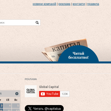
новини компаній
|
реклама
|
контакти
|
правила
Читай
бесплатно!
РЕКЛАМА
1
т
Сб
Вс
3
4
5
10
11
12