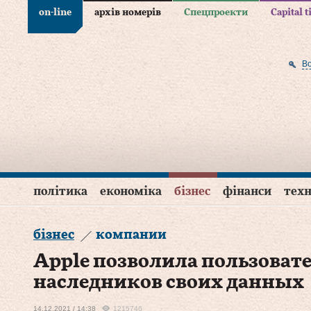
on-line
архів номерів
Спецпроекти
Capital 
В
політика
економіка
бізнес
фінанси
техн
бізнес
компании
Apple позволила пользоват
наследников своих данных
14.12.2021 / 14:38
1215746