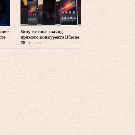
новят
Sony готовит выход
сте
прямого конкурента iPhone
5S
13475