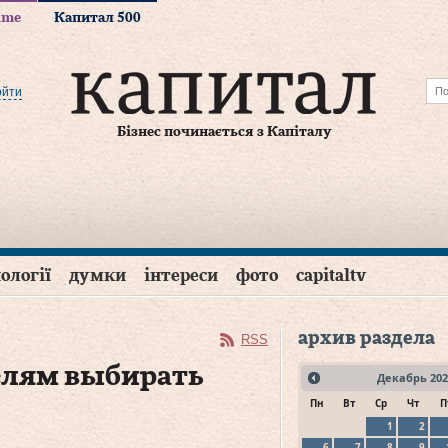
time
Капитал 500
ойти
Бізнес починається з Капіталу
ології
думки
інтереси
фото
capitaltv
архив раздела
RSS
елям выбирать
Декабрь
202
Пн
Вт
Ср
Чт
П
1
2
6
7
8
9