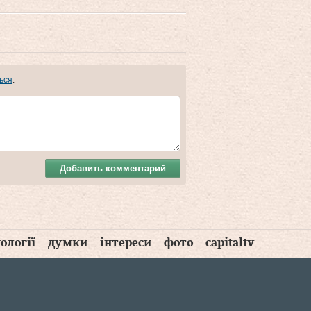
ься
.
Добавить комментарий
ології
думки
інтереси
фото
capitaltv