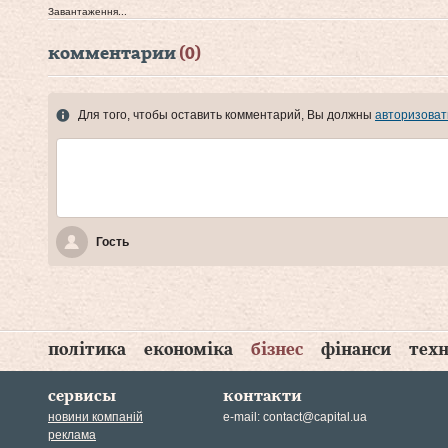
Завантаження...
комментарии
(0)
Для того, чтобы оставить комментарий, Вы должны
авторизоват
Гость
політика
економіка
бізнес
фінанси
техн
сервисы
контакти
новини компаній
e-mail:
contact@capital.ua
реклама