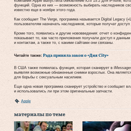
Компания Apple выпустила обновление iOS 15.2 для iPhone, кот
функций. Одна из них — возможность выбирать наследников сво
известно еще в ноябре этого года.
Как сообщает The Verge, программа называется Digital Legacy (
пользователям назначать наследников, которые получат доступ к
Кроме того, появились и другие нововведения: отчет о конфиде
показывает то, как часто приложения получали доступ к данным
и контактам, а также то, с какими сайтами они связаны.
Читайте также:
Рада приняла закон о «Дия City»
В США также появилась функция, которая сканирует в iMessage
выявляя возможные обнаженные снимки взрослых. Она является
для борьбы с сексуальным насилием.
Еще одна новая программа сканирует устройство и сообщает вл
и использовались ли при этом оригинальные запчасти.
Apple
материалы по теме