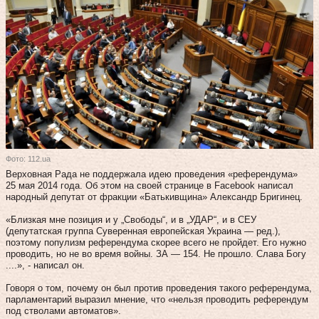
Фото: 112.ua
Верховная Рада не поддержала идею проведения «референдума»
25 мая 2014 года. Об этом на своей странице в Facebook написал
народный депутат от фракции «Батькивщина» Александр Бригинец.
«Близкая мне позиция и у „Свободы“, и в „УДАР“, и в СЕУ
(депутатская группа Суверенная европейская Украина — ред.),
поэтому популизм референдума скорее всего не пройдет. Его нужно
проводить, но не во время войны. ЗА — 154. Не прошло. Слава Богу
....», - написал он.
Говоря о том, почему он был против проведения такого референдума,
парламентарий выразил мнение, что «нельзя проводить референдум
под стволами автоматов».