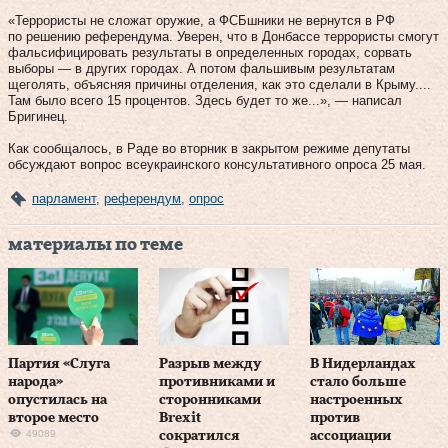
«Террористы не сложат оружие, а ФСБшники не вернутся в РФ
по решению референдума. Уверен, что в Донбассе террористы смогут
фальсифицировать результаты в определенных городах, сорвать
выборы — в других городах. А потом фальшивым результатам
щеголять, объясняя причины отделения, как это сделали в Крыму....
Там было всего 15 процентов. Здесь будет то же...», — написал
Бригинец.
Как сообщалось, в Раде во вторник в закрытом режиме депутаты
обсуждают вопрос всеукраинского консультативного опроса 25 мая.
парламент
,
референдум
,
опрос
материалы по теме
Партия «Слуга
Разрыв между
В Нидерландах
народа»
противниками и
стало больше
опустилась на
сторонниками
настроенных
второе место
Brexit
против
49089
сократился
ассоциации