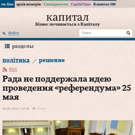
on-line
архів номерів
Спецпроекти
Capital time
Капитал 500
Бізнес починається з Капіталу
Войти
разделы
політика
решение
RSS
Рада не поддержала идею
проведения «референдума» 25
мая
06.05.2014 / 13:55
16493