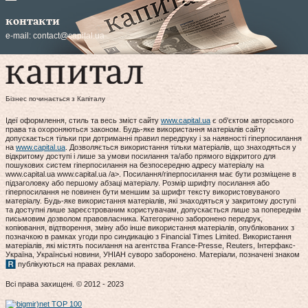
контакти
e-mail:
contact@capital.ua
Бізнес починається з Капіталу
Ідеї оформлення, стиль та весь зміст сайту
www.capital.ua
є об'єктом авторського
права та охороняються законом. Будь-яке використання матеріалів сайту
допускається тільки при дотриманні правил передруку і за наявності гіперпосилання
на
www.capital.ua
. Дозволяється використання тільки матеріалів, що знаходяться у
відкритому доступі і лише за умови посилання та/або прямого відкритого для
пошукових систем гіперпосилання на безпосередню адресу матеріалу на
www.capital.ua www.capital.ua /a>. Посилання/гіперпосилання має бути розміщене в
підзаголовку або першому абзаці матеріалу. Розмір шрифту посилання або
гіперпосилання не повинен бути меншим за шрифт тексту використовуваного
матеріалу. Будь-яке використання матеріалів, які знаходяться у закритому доступі
та доступні лише зареєстрованим користувачам, допускається лише за попереднім
письмовим дозволом правовласника. Категорично заборонено передрук,
копіювання, відтворення, зміну або інше використання матеріалів, опублікованих з
позначкою в рамках угоди про синдикацію з Financial Times Limited. Використання
матеріалів, які містять посилання на агентства France-Presse, Reuters, Інтерфакс-
Україна, Українські новини, УНІАН суворо заборонено. Матеріали, позначені знаком
публікуються на правах реклами.
Всі права захищені. © 2012 - 2023