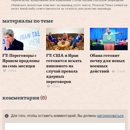
Перепечатка, копирование или изменение статьи любым способом запрещены.
«Капитал» полностью отвечает за перевод этого текста, Financial Times Limited не
несет какой-либо ответственности за точность или качество перевода.
материалы по теме
FT: Переговоры с
FT: США и Иран
Обама готовит
Ираном продлены
готовятся искать
почву для новых
на семь месяцев
виновного на
военных
19845
случай провала
действий
17440
ядерных
переговоров
19562
комментарии
(0)
Для того, чтобы оставить комментарий, Вы должны
авторизоваться
.