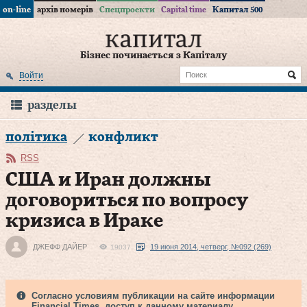
on-line
архів номерів
Спецпроекти
Capital time
Капитал 500
Бізнес починається з Капіталу
Войти
разделы
політика
конфликт
RSS
США и Иран должны
договориться по вопросу
кризиса в Ираке
ДЖЕФФ ДАЙЕР
19 июня 2014, четверг, №092 (269)
19037
Согласно условиям публикации на сайте информации
Financial Times, доступ к данному материалу