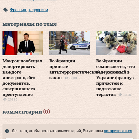
Франция
,
терроризм
материалы по теме
Макрон пообещал
Во Франции
Во Франции
депортировать
приняли
сомневаются, что
каждого
антитеррористический
задержанный в
иностранца без
закон
Украине француз
8688
документов,
причастен к
совершившего
подготовке
преступление
терактов
8816
20889
комментарии
(0)
Для того, чтобы оставить комментарий, Вы должны
авторизоваться
.