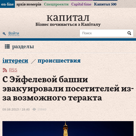
on-line
архів номерів
Спецпроекти
Capital time
Капитал 500
Бізнес починається з Капіталу
Войти
разделы
інтереси
происшествия
RSS
С Эйфелевой башни
эвакуировали посетителей из-
за возможного теракта
09.08.2013 / 18:40
10640