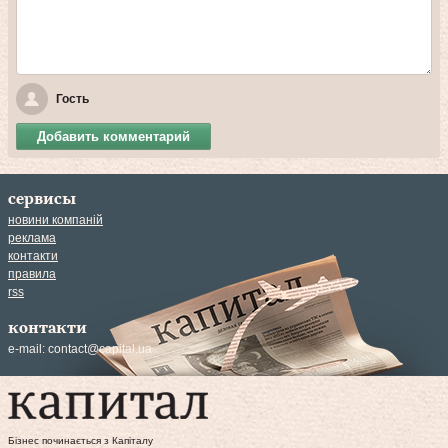
Гость
Добавить комментарий
сервисы
новини компаній
реклама
контакти
правила
rss
контакти
e-mail:
contact@capital.ua
Бізнес починається з Капіталу