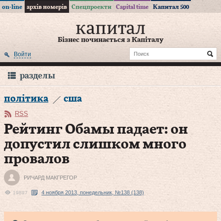
on-line
архів номерів
Спецпроекти
Capital time
Капитал 500
Бізнес починається з Капіталу
Войти
разделы
політика
сша
RSS
Рейтинг Обамы падает: он
допустил слишком много
провалов
РИЧАРД МАКГРЕГОР
4 ноября 2013, понедельник, №138 (138)
19897