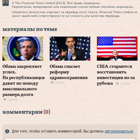
© The Financial Times Limited [2013]. Все права защищены.
Перепечатка, копирование или изменение статьи любым способом запрещены.
«Капитал» полностью отвечает за перевод этого текста, Financial Times Limited не
несет какой-либо ответственности за точность или качество перевода.
материалы по теме
Обама закрепляет
Обама спасает
США стараются
успех.
реформу
восстановить
На республиканцев
здравоохранения
инвестиции из-за
24067
давят по поводу
рубежа
22569
максимального
размера долга
18069
комментарии
(0)
Для того, чтобы оставить комментарий, Вы должны
авторизоваться
.