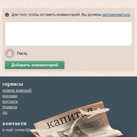
Для того, чтобы оставить комментарий, Вы должны
авторизоваться
.
Гость
Добавить комментарий
сервисы
новини компаній
реклама
контакти
правила
rss
контакти
e-mail:
contact@capital.ua