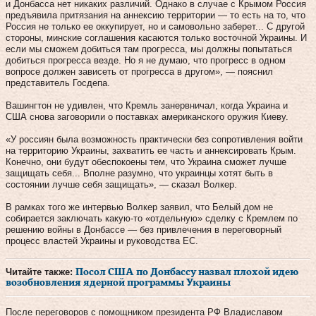
и Донбасса нет никаких различий. Однако в случае с Крымом Россия
предъявила притязания на аннексию территории — то есть на то, что
Россия не только ее оккупирует, но и самовольно заберет... С другой
стороны, минские соглашения касаются только восточной Украины. И
если мы сможем добиться там прогресса, мы должны попытаться
добиться прогресса везде. Но я не думаю, что прогресс в одном
вопросе должен зависеть от прогресса в другом», — пояснил
представитель Госдепа.
Вашингтон не удивлен, что Кремль занервничал, когда Украина и
США снова заговорили о поставках американского оружия Киеву.
«У россиян была возможность практически без сопротивления войти
на территорию Украины, захватить ее часть и аннексировать Крым.
Конечно, они будут обеспокоены тем, что Украина сможет лучше
защищать себя... Вполне разумно, что украинцы хотят быть в
состоянии лучше себя защищать», — сказал Волкер.
В рамках того же интервью Волкер заявил, что Белый дом не
собирается заключать какую-то «отдельную» сделку с Кремлем по
решению войны в Донбассе — без привлечения в переговорный
процесс властей Украины и руководства ЕС.
Читайте также:
Посол США по Донбассу назвал плохой идею
возобновления ядерной программы Украины
После переговоров с помощником президента РФ Владиславом