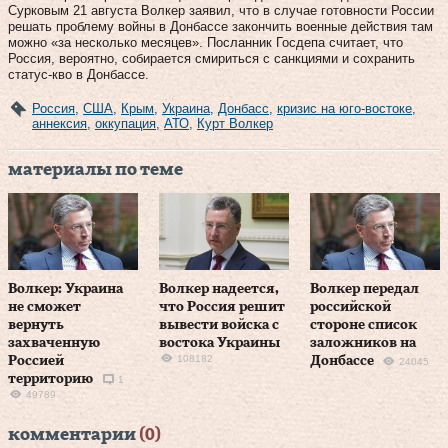
Сурковым 21 августа Волкер заявил, что в случае готовности России
решать проблему войны в Донбассе закончить военные действия там
можно «за несколько месяцев». Посланник Госдепа считает, что
Россия, вероятно, собирается смириться с санкциями и сохранить
статус-кво в Донбассе.
Россия
,
США
,
Крым
,
Украина
,
Донбасс
,
кризис на юго-востоке
,
аннексия
,
оккупация
,
АТО
,
Курт Волкер
материалы по теме
Волкер: Украина
Волкер надеется,
Волкер передал
не сможет
что Россия решит
российской
вернуть
вывести войска с
стороне список
захваченную
востока Украины
заложников на
108182
Россией
Донбассе
24045
территорию
1
49789
комментарии
(0)