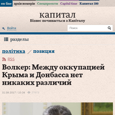
on-line
архів номерів
Спецпроекти
Capital time
Капитал 500
Бізнес починається з Капіталу
Войти
разделы
політика
позиция
RSS
Волкер: Между оккупацией
Крыма и Донбасса нет
никаких различий
31.08.2017 / 10:34
27673