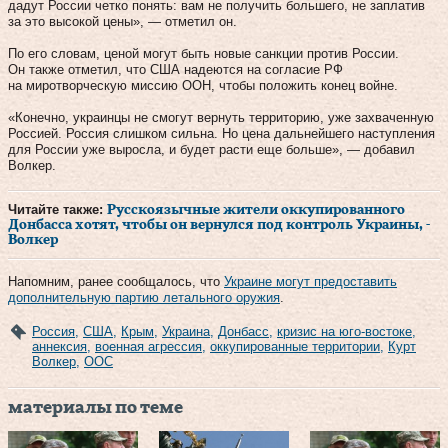
дадут России четко понять: вам не получить большего, не заплатив
за это высокой цены», — отметил он.
По его словам, ценой могут быть новые санкции против России.
Он также отметил, что США надеются на согласие РФ
на миротворческую миссию ООН, чтобы положить конец войне.
«Конечно, украинцы не смогут вернуть территорию, уже захваченную
Россией. Россия слишком сильна. Но цена дальнейшего наступления
для России уже выросла, и будет расти еще больше», — добавил
Волкер.
Читайте также:
Русскоязычные жители оккупированного
Донбасса хотят, чтобы он вернулся под контроль Украины, -
Волкер
Напомним, ранее сообщалось, что
Украине могут предоставить
дополнительную партию летального оружия
.
Россия
,
США
,
Крым
,
Украина
,
Донбасс
,
кризис на юго-востоке
,
аннексия
,
военная агрессия
,
оккупированные территории
,
Курт
Волкер
,
ООС
материалы по теме