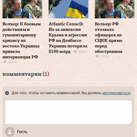
Волкер: К боевым
Atlantic Council:
Волкер: РФ
действиям и
Из-за аннексии
отозвала
гуманитарному
Крыма и агрессии
офицеров из
кризису на
РФ на Донбассе
СЦКК прямо
востоке Украины
Украина потеряла
перед
привела
$100 млрд
обострением
48883
29241
интервенция РФ
32932
комментарии
(1)
Для того, чтобы оставить комментарий, Вы должны
авторизоваться
.
Гость