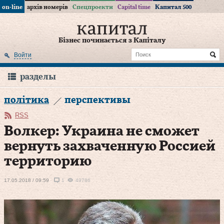
on-line
архів номерів
Спецпроекти
Capital time
Капитал 500
Бізнес починається з Капіталу
Войти
разделы
політика
перспективы
RSS
Волкер: Украина не сможет
вернуть захваченную Россией
территорию
17.05.2018 / 09:59
1
49786