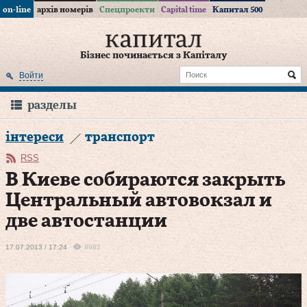
on-line
архів номерів
Спецпроекти
Capital time
Капитал 500
Бізнес починається з Капіталу
Войти
разделы
інтереси
транспорт
RSS
В Киеве собираются закрыть
Центральный автовокзал и
две автостанции
17.07.2013 / 17:24
8982