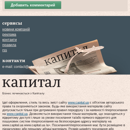
Добавить комментарий
сервисы
новини компаній
реклама
контакти
правила
rss
контакти
e-mail:
contact@capital.ua
Бізнес починається з Капіталу
Ідеї оформлення, стиль та весь зміст сайту
www.capital.ua
є об'єктом авторського
права та охороняються законом. Будь-яке використання матеріалів сайту
допускається тільки при дотриманні правил передруку і за наявності гіперпосилання
на
www.capital.ua
. Дозволяється використання тільки матеріалів, що знаходяться у
відкритому доступі і лише за умови посилання та/або прямого відкритого для
пошукових систем гіперпосилання на безпосередню адресу матеріалу на
www.capital.ua www.capital.ua /a>. Посилання/гіперпосилання має бути розміщене в
підзаголовку або першому абзаці матеріалу. Розмір шрифту посилання або