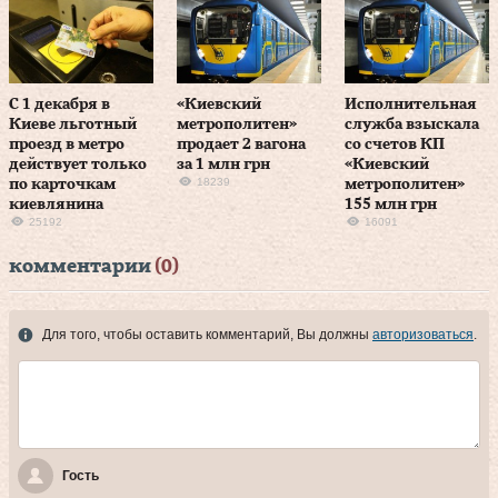
С 1 декабря в
«Киевский
Исполнительная
Киеве льготный
метрополитен»
служба взыскала
проезд в метро
продает 2 вагона
со счетов КП
действует только
за 1 млн грн
«Киевский
18239
по карточкам
метрополитен»
киевлянина
155 млн грн
25192
16091
комментарии
(0)
Для того, чтобы оставить комментарий, Вы должны
авторизоваться
.
Гость