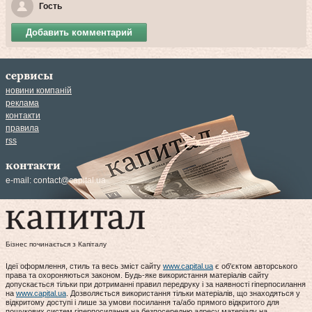
Гость
Добавить комментарий
сервисы
новини компаній
реклама
контакти
правила
rss
контакти
e-mail:
contact@capital.ua
Бізнес починається з Капіталу
Ідеї оформлення, стиль та весь зміст сайту
www.capital.ua
є об'єктом авторського
права та охороняються законом. Будь-яке використання матеріалів сайту
допускається тільки при дотриманні правил передруку і за наявності гіперпосилання
на
www.capital.ua
. Дозволяється використання тільки матеріалів, що знаходяться у
відкритому доступі і лише за умови посилання та/або прямого відкритого для
пошукових систем гіперпосилання на безпосередню адресу матеріалу на