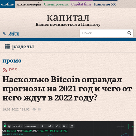
on-line
архів номерів
Спецпроекти
Capital time
Капитал 500
Бізнес починається з Капіталу
Войти
разделы
промо
RSS
Насколько Bitcoin оправдал
прогнозы на 2021 год и чего от
него ждут в 2022 году?
19.01.2022 / 18:02
38