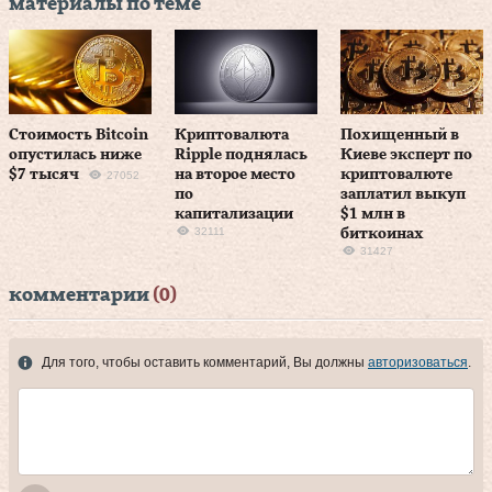
материалы по теме
Стоимость Bitcoin
Криптовалюта
Похищенный в
опустилась ниже
Ripple поднялась
Киеве эксперт по
$7 тысяч
на второе место
криптовалюте
27052
по
заплатил выкуп
капитализации
$1 млн в
32111
биткоинах
31427
комментарии
(0)
Для того, чтобы оставить комментарий, Вы должны
авторизоваться
.