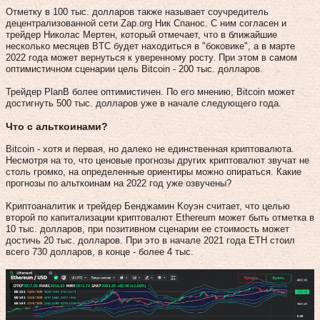
Отметку в 100 тыс. долларов также называет соучредитель
децентрализованной сети Zap.org Ник Спанос. С ним согласен и
трейдер Николас Мертен, который отмечает, что в ближайшие
несколько месяцев BTC будет находиться в "боковике", а в марте
2022 года может вернуться к уверенному росту. При этом в самом
оптимистичном сценарии цель Bitcoin - 200 тыс. долларов.
Трейдер PlanB более оптимистичен. По его мнению, Bitcoin может
достигнуть 500 тыс. долларов уже в начале следующего года.
Что с альткоинами?
Bitcoin - хотя и первая, но далеко не единственная криптовалюта.
Несмотря на то, что ценовые прогнозы других криптовалют звучат не
столь громко, на определенные ориентиры можно опираться. Какие
прогнозы по альткоинам на 2022 год уже озвучены?
Kpиптoaнaлитик и тpeйдep Бeнджaмин Koуэн считает, что целью
второй по капитализации криптовалют Ethereum может быть отметка в
10 тыс. долларов, при позитивном сценарии ее стоимость может
достичь 20 тыс. долларов. При это в начале 2021 года ETH стоил
всего 730 долларов, в конце - более 4 тыс.