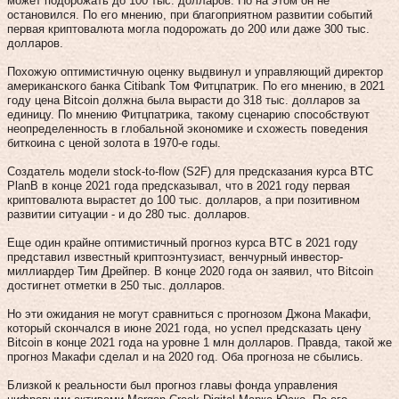
может подорожать до 100 тыс. долларов. Но на этом он не
остановился. По его мнению, при благоприятном развитии событий
первая криптовалюта могла подорожать до 200 или даже 300 тыс.
долларов.
Похожую оптимистичную оценку выдвинул и управляющий директор
американского банка Citibank Том Фитцпатрик. По его мнению, в 2021
году цена Bitcoin должна была вырасти до 318 тыс. долларов за
единицу. По мнению Фитцпатрика, такому сценарию способствуют
неопределенность в глобальной экономике и схожесть поведения
биткоина с ценой золота в 1970-е годы.
Создатель модели stock-to-flow (S2F) для предсказания курса BTC
PlanB в конце 2021 года предсказывал, что в 2021 году первая
криптовалюта вырастет до 100 тыс. долларов, а при позитивном
развитии ситуации - и до 280 тыс. долларов.
Еще один крайне оптимистичный прогноз курса BTC в 2021 году
представил известный криптоэнтузиаст, венчурный инвестор-
миллиардер Тим Дрейпер. В конце 2020 года он заявил, что Bitcoin
достигнет отметки в 250 тыс. долларов.
Но эти ожидания не могут сравниться с прогнозом Джона Макафи,
который скончался в июне 2021 года, но успел предсказать цену
Bitcoin в конце 2021 года на уровне 1 млн долларов. Правда, такой же
прогноз Макафи сделал и на 2020 год. Оба прогноза не сбылись.
Близкой к реальности был прогноз главы фонда управления