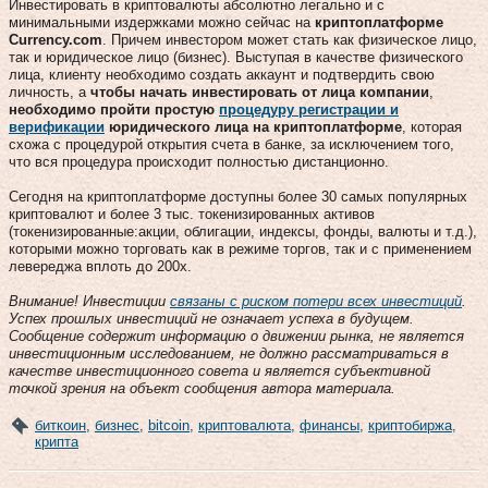
Инвестировать в криптовалюты абсолютно легально и с
минимальными издержками можно сейчас на
криптоплатформе
Currency.com
. Причем инвестором может стать как физическое лицо,
так и юридическое лицо (бизнес). Выступая в качестве физического
лица, клиенту необходимо создать аккаунт и подтвердить свою
личность, а
чтобы начать инвестировать от лица компании
,
необходимо пройти простую
процедуру регистрации и
верификации
юридического лица на криптоплатформе
, которая
схожа с процедурой открытия счета в банке, за исключением того,
что вся процедура происходит полностью дистанционно.
Сегодня на криптоплатформе доступны более 30 самых популярных
криптовалют и более 3 тыс. токенизированных активов
(токенизированные:акции, облигации, индексы, фонды, валюты и т.д.),
которыми можно торговать как в режиме торгов, так и с применением
левереджа вплоть до 200x.
Внимание! Инвестиции
связаны с риском потери всех инвестиций
.
Успех прошлых инвестиций не означает успеха в будущем.
Сообщение содержит информацию о движении рынка, не является
инвестиционным исследованием, не должно рассматриваться в
качестве инвестиционного совета и является субъективной
точкой зрения на объект сообщения автора материала.
биткоин
,
бизнес
,
bitcoin
,
криптовалюта
,
финансы
,
криптобиржа
,
крипта