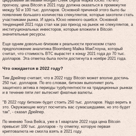
цифровыми активами Morgan Creek Digital Марка Юско. По его
прогнозу, цена Bitcoin в 2021 году должна оказаться в промежутке
между 50 и 100 тыс. долларов. Основной причиной этого было бы
появление большого количества спекулянтов, которые захотели стать
участниками рынка. И здесь Юско немного ошибся. Основной
тенденцией 2021 года стал как раз приход на рынок не спекулянтов, а
институциональных инвесторов, которые вложили в Bitcoin
значительные ресурсы.
Еще одним довольно близким к реальности прогнозом стало
предположение аналитика Bloomberg Майка МакГлоуна, который
считал, что стоимость BTC вырастет к концу 2021 года до 70 тыс.
долларов. Эта отметка была почти достигнута в ноябре 2021 года.
Что ожидается в 2022 году?
Тим Дрейпер считает, что в 2022 году Bitcoin может вполне достичь
250 тыс. долларов. По его словам, биткоин выполняет роль
защитного актива в периоды турбулентности на традиционных рынках
и в течение пяти лет вытеснит фиатные валюты.
"В 2022 году биткоин будет стоить 250 тыс. долларов. Надо верить в
это. Окружающие могут посчитать вас сумасшедшими, но это будет
так", - сказал Дрейпер.
По мнению Тона Вейса, уже в I квартале 2022 года цена Bitcoin
превысит 100 тыс. долларов - ту отметку, которую первая
криптовалюта не смогла взять в 2021 году.