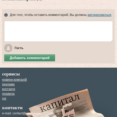
Для того, чтобы оставить комментарий, Вы должны
авторизоваться
.
Гость
Добавить комментарий
сервисы
новини компаній
реклама
контакти
правила
rss
контакти
e-mail:
contact@capital.ua