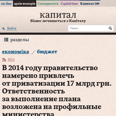
on-line
архів номерів
Спецпроекти
Capital time
Капитал 500
Бізнес починається з Капіталу
Войти
разделы
економіка
бюджет
RSS
В 2014 году правительство
намерено привлечь
от приватизации 17 млрд грн.
Ответственность
за выполнение плана
возложена на профильные
министерства