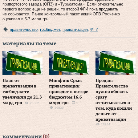
припортового завода (ОПЗ) и «Турбоатома». Если относительно
первого вопрос еще не решен, то второй ФГИ пока продавать
не собирается. Ранее контрольный пакет акций ОПЗ Рябченко
оценивал в 5‑7 млрд грн.
правительство
,
госбюджет
,
приватизация
,
ФГИ
материалы по теме
План от
Минфин: Срыв
Продан:
приватизации в
приватизации
Правительство
госбюджете
приведет к потере
нужно обязать
увеличили до 21,3
бюджетом 16,6
сразу
млрд грн
млрд грн
отчитываться о
25332
2
29830
том, куда пошли
деньги от
приватизации
18244
комментарии
(0)