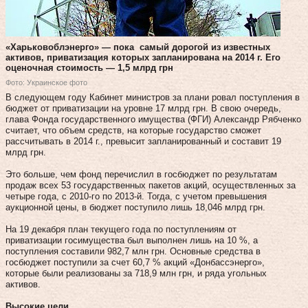
«Харьковоблэнерго» — пока самый дорогой из известных
активов, приватизация которых запланирована на 2014 г. Его
оценочная стоимость — 1,5 млрд грн
Фото: Украинское фото
В следующем году Кабинет министров за плани ровал поступления в
бюджет от приватизации на уровне 17 млрд грн. В свою очередь,
глава Фонда государственного имущества (ФГИ) Александр Рябченко
считает, что объем средств, на которые государство сможет
рассчитывать в 2014 г., превысит запланированный и составит 19
млрд грн.
Это больше, чем фонд перечислил в госбюджет по результатам
продаж всех 53 государственных пакетов акций, осуществленных за
четыре года, с 2010-го по 2013-й. Тогда, с учетом превышения
аукционной цены, в бюджет поступило лишь 18,046 млрд грн.
На 19 декабря план текущего года по поступлениям от
приватизации госимущества был выполнен лишь на 10 %, а
поступления составили 982,7 млн грн. Основные средства в
госбюджет поступили за счет 60,7 % акций «Донбассэнерго»,
которые были реализованы за 718,9 млн грн, и ряда угольных
активов.
Высокие цели