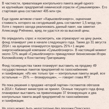
В частности, приватизация контрольного пакета акций одного
из крупнейших предприятий химической отрасли «Сумыхимпром». Его
стартовая цена составляет 405 млн грн.
Еще одним активом станет «Харьковоблэнерго», оценочная
стоимость которого на сегодняшний день составляет 1,5 млрд грн.
Хотя с первого захода реализовать данный пакет, как заметил
Александр Рябченко, вряд ли удастся из‑за высокой цены.
Но определить спрос и посмотреть, как отреагирует на цену рынок,
фонд планирует уже в начале следующего года. Также до 31 августа
2014 г. на аукционе планируется продать 25 % + 1 акцию
энергоснабжающей компании «Сумыоблэнерго». В настоящий момент
около 72 % акций «Сумыоблэнерго» принадлежат бизнесменам Игорю
Коломойскому и Константину Григоришину.
Фонд госимущества также планирует выставить на продажу 49
государственных пакетов предприятий по газоснабжению
и газификации. «Из них только три — контрольные пакеты акций, все
остальные — 25 % — блокирующие», — говорит глава ФГУ.
Но пока решения о продаже «второй партии» госпакетов облгазов
в 2014 г. Кабинет министров не принял. Осенью текущего года фонд
планировал выставить на приватизацию 37 блокирующих и два
контрольных пакета акций предприятий по газо­снабжению
и газификации.
Но этого может быть недостаточно без продажи Одесского