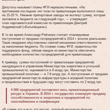
Депутаты называют планы ФГИ нереалистичными. «На
протяжении последних лет план по приватизации выполнялся лишь
на 15-20 %. Никакие припортовые заводы не вытянут сумму, которая
заложена в бюджете на следующий год», — утверждает
член парламентской комиссии по приватизации Дмитрий
Андриевский («Батьківщина»).
В то же время Александр Рябченко считает планируемые
поступления от продажи госпредприятий в 2014 г. вполне реальными.
Такие ожидания обусловлены сменой механизма ответственности
за наполнение бюджета. По словам главы ФГИ, правительство
поддержало фонд, обязав каждое из министерств обеспечить
необходимое количество госпредприятий для приватизации.
К примеру, сумма поступлений от приватизации предприятий,
находящихся в управлении Министерства энергетики и угольной
промышленности, оценивается в 8 млрд грн, Министерства
промышленной политики — в 7‑8 млрд грн. А поступления от продажи
предприятий министерств инфраструктуры и аграрной политики
и продовольствия в будущем году могут составить по 2 млрд грн.
4 000 предприятий составляет весь приватизационный
ресурс в Украине. В 2014 г. государство планирует продажу
госсобственности в энергетике и предприятий по
газоснабжению и газификации
«В сумме это и есть тот ресурс, который несколько больше