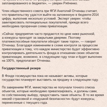
запланированного в бюджете», — уверен Рябченко.
Член общественного совета при ФГИ Анатолий Отченаш считает,
что правительству удастся выйти на заложенную в бюджете-2014
цифру, выполнив несколько условий. Эксперт уверен: чтобы
заинтересовать потенциальных покупателей, прежде всего
необходима прозрачная схема приватизации.
«Сейчас предприятия часто продаются по цене ниже рыночной,
а конкурсы проходят за закрытыми дверями. Поэтому
платежеспособные покупатели обходят такие торги», — говорит
Отченаш. Благодаря изменениям в схеме контроля за процессом
приватизации и тому, что каждое министерство будет эффективно
контролировать деятельность фонда в отношении своих объек­тов
приватизации, возможно, в следующем году план и будет выполнен
на 100 %, предполагает Отченаш.
Государственный резерв
В Фонде госимущества пока не называют активы, которые
государство планирует выставить на продажу в следующем году.
По заверениям ФГИ, министерства не получали точного списка
объектов, которые необходимо приватизировать, и должны сами,
по собственному выбору, предоставить такие объекты. В то же время
некоей страховкой и «подушкой безопасности» будут конкурсы,
перенесенные с текущего года.