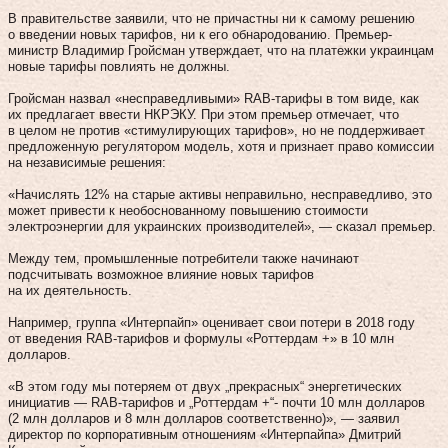
В правительстве заявили, что не причастны ни к самому решению
о введении новых тарифов, ни к его обнародованию. Премьер-
министр Владимир Гройсман утверждает, что на платежки украинцам
новые тарифы повлиять не должны.
Гройсман назвал «несправедливыми» RAB-тарифы в том виде, как
их предлагает ввести НКРЭКУ. При этом премьер отмечает, что
в целом не против «стимулирующих тарифов», но не поддерживает
предложенную регулятором модель, хотя и признает право комиссии
на независимые решения:
«Начислять 12% на старые активы неправильно, несправедливо, это
может привести к необоснованному повышению стоимости
электроэнергии для украинских производителей», — сказал премьер.
Между тем, промышленные потребители также начинают
подсчитывать возможное влияние новых тарифов
на их деятельность.
Например, группа «Интерпайп» оценивает свои потери в 2018 году
от введения RAB-тарифов и формулы «Роттердам +» в 10 млн
долларов.
«В этом году мы потеряем от двух „прекрасных“ энергетических
инициатив — RAB-тарифов и „Роттердам +“- почти 10 млн долларов
(2 млн долларов и 8 млн долларов соответственно)», — заявил
директор по корпоративным отношениям «Интерпайпа» Дмитрий