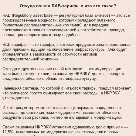
Откуда пошли RАВ-тарифы и что это такое?
RАВ (Regulatory asset base — регуляторная база активов) — это все
производственные мощности, которыми обладают облэнерго
(областные распределительные компании), для передачи
электрического тока от производителей к потребителям: провода,
опоры, трансформаторы и тому подобное.
RАВ-тарифы — это тарифы, в которых предусмотрена определенная
доля прибыли, идущая на обновление инфраструктуры. Она будет
определяться в зависимости от стоимости активов
распределительной компании.
Отсюда и другое название новой методики — «стимулирующие
тарифы», потому что они, по замыслу НКРЭКУ, должны поощрять
владельцев облэнерго обновлять инфраструктуру.
Нынешняя система, по которой считаются тарифы, предусматривает,
что облэнерго просто суммируют все свои расходы, а НКРЭКУ
утверждает их.
И хотя регулятор может и отказаться утверждать определенные
расходы, де-факто система «издержки +» позволяет облэнерго
раздувать свои расходы, ничего не вкладывая в модернизацию.
Своим решением НКРЭКУ установил одинаковую долю прибыли —
12,5%, выделяемых на модернизацию как старых, так и новых