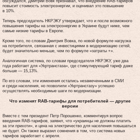
обсуждался, Дмитрий Вовк признавал, что внедрение RАВ-тарифов
повысит стоимость электроэнергии, и оценивал это повышение
в 10%.
Теперь председатель НКРЭКУ утверждает, что и после возможного
повышения тарифы на электроэнергию в Украине будут ниже, чем
самые низкие тарифы в Европе.
Кроме того, по словам Дмитрия Вовка, по новой формуле нагрузка
на потребителя, связанная с инвестициями в модернизацию сетей,
будет значительно меньше, чем по формуле «затраты +».
Аналогичная система, по словам председателя НКРЭКУ, уже два
года работает для «Укртрансгаза», где стимулирующий тариф даже
больше — 15,13%.
По его словам, эти изменения остались незамеченными в СМИ
и среди населения, но позволили «Укртрансгазу» успешно
осуществлять необходимые шаги по модернизации.
Что изменят RAB-тарифы для потребителей — другие
версии
Вместе с тем президент Петр Порошенко, комментируя вопрос
введения RAB-тарифов, заявил, что «украинцы не должны платить
за эти прихоти», и цена на электричество для населения повышаться
не будет. Он также выразил сомнения в том, что система новых
тарифов заработает с апреля.