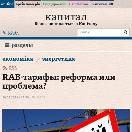
on-line
архів номерів
Спецпроекти
Capital time
Капитал 500
Бізнес починається з Капіталу
Войти
разделы
економіка
энергетика
RSS
RAB-тарифы: реформа или
проблема?
30.03.2018 / 12:50
29762