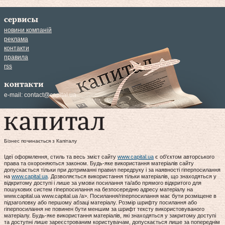
сервисы
новини компаній
реклама
контакти
правила
rss
контакти
e-mail:
contact@capital.ua
Бізнес починається з Капіталу
Ідеї оформлення, стиль та весь зміст сайту
www.capital.ua
є об'єктом авторського
права та охороняються законом. Будь-яке використання матеріалів сайту
допускається тільки при дотриманні правил передруку і за наявності гіперпосилання
на
www.capital.ua
. Дозволяється використання тільки матеріалів, що знаходяться у
відкритому доступі і лише за умови посилання та/або прямого відкритого для
пошукових систем гіперпосилання на безпосередню адресу матеріалу на
www.capital.ua www.capital.ua /a>. Посилання/гіперпосилання має бути розміщене в
підзаголовку або першому абзаці матеріалу. Розмір шрифту посилання або
гіперпосилання не повинен бути меншим за шрифт тексту використовуваного
матеріалу. Будь-яке використання матеріалів, які знаходяться у закритому доступі
та доступні лише зареєстрованим користувачам, допускається лише за попереднім