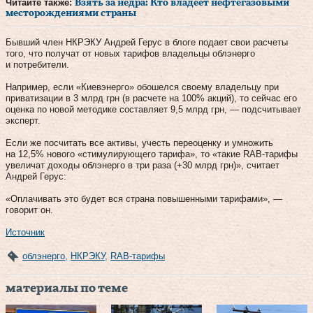
Читайте также:
Взять за недра: Кто владеет нефтегазовыми
месторождениями страны
Бывший член НКРЭКУ Андрей Герус в блоге подает свои расчеты
того, что получат от новых тарифов владельцы облэнерго
и потребители.
Например, если «Киевэнерго» обошелся своему владельцу при
приватизации в 3 млрд грн (в расчете на 100% акций), то сейчас его
оценка по новой методике составляет 9,5 млрд грн, — подсчитывает
эксперт.
Если же посчитать все активы, учесть переоценку и умножить
на 12,5% нового «стимулирующего тарифа», то «такие RAB-тарифы
увеличат доходы облэнерго в три раза (+30 млрд грн)», считает
Андрей Герус:
«Оплачивать это будет вся страна повышенными тарифами», —
говорит он.
Источник
облэнерго
,
НКРЭКУ
,
RAB-тарифы
материалы по теме