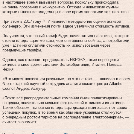
в настоящее время вызывает вопросы, поскольку происходила
не очень прозрачно и конкурентно. Отсюда и невысокие суммы,
которые нынешние владельцы в свое время заплатили за эти активы.
При этом в 2017 году ФГИ изменил методологию оценки активов
облэнерго. Эти изменения почти вдвое увеличили стоимость активов.
Получается, что новый тариф будет начисляться на активы, которые
стоили владельцам меньше, чем они оценены сейчас, а потребители
уже частично оплатили стоимость их использования через
предыдущие тарифы.
Однако, как отмечает председатель НКРЭКУ, такие переоценки
активов в свое время сделали Великобритания, Италия, Польша,
Чехия.
«Это может показаться разумным, но это не так», — написал в своем
блоге старший научный сотрудник аналитического центра Atlantic
Council Андерс Аслунд.
«Почти все распределительные компании были приватизированы
по ценам, значительно меньше фактической стоимости их активов ...
Таким образом, нынешние владельцы дважды выигрывают от своих
успешных покупок, в то время как обычные украинцы столкнутся
с очередным ростом тарифов на распределение электроэнергии», —
считает экономист.