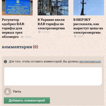
Регулятор
В Украине ввели
В НКРЭКУ
одобрил RAB-
RAB-тарифы на
рассказали, как
тарифы для
электроэнергию
вырастут цены на
15154
первых трех
электроэнергию
29067
облэнерго
25963
комментарии
(0)
Для того, чтобы оставить комментарий, Вы должны
авторизоваться
.
Гость
Добавить комментарий