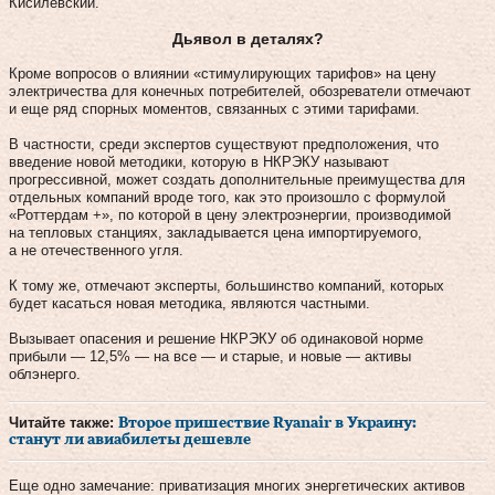
Кисилевский.
Дьявол в деталях?
Кроме вопросов о влиянии «стимулирующих тарифов» на цену
электричества для конечных потребителей, обозреватели отмечают
и еще ряд спорных моментов, связанных с этими тарифами.
В частности, среди экспертов существуют предположения, что
введение новой методики, которую в НКРЭКУ называют
прогрессивной, может создать дополнительные преимущества для
отдельных компаний вроде того, как это произошло с формулой
«Роттердам +», по которой в цену электроэнергии, производимой
на тепловых станциях, закладывается цена импортируемого,
а не отечественного угля.
К тому же, отмечают эксперты, большинство компаний, которых
будет касаться новая методика, являются частными.
Вызывает опасения и решение НКРЭКУ об одинаковой норме
прибыли — 12,5% — на все — и старые, и новые — активы
облэнерго.
Читайте также:
Второе пришествие Ryanair в Украину:
станут ли авиабилеты дешевле
Еще одно замечание: приватизация многих энергетических активов