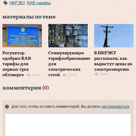
НКРЭКУ
,
RAB-тарифы
материалы по теме
Регулятор
Стимулирующее
В НКРЭКУ
одобрил RAB-
тарифообразование
рассказали, как
тарифы для
для
вырастут цены на
первых трех
электрических
электроэнергию
29059
облэнерго
сетей
25954
17278
комментарии
(0)
Для того, чтобы оставить комментарий, Вы должны
авторизоваться
.