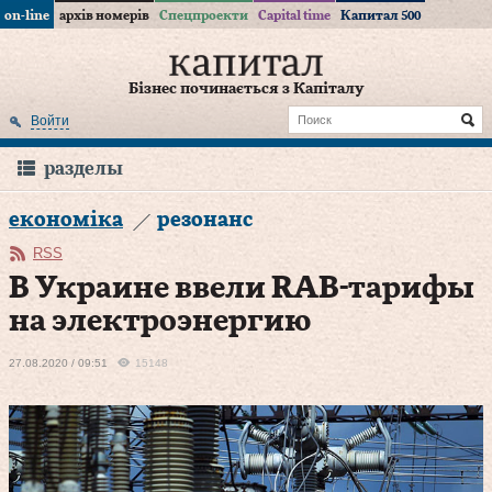
on-line
архів номерів
Спецпроекти
Capital time
Капитал 500
Бізнес починається з Капіталу
Войти
разделы
економіка
резонанс
RSS
В Украине ввели RAB-тарифы
на электроэнергию
27.08.2020 / 09:51
15148