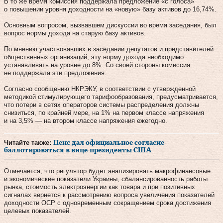
В то же время комиссия поддержала предложение «с голоса»
о повышении уровня доходности на «новую» базу активов до 16,74%.
Основным вопросом, вызвавшем дискуссии во время заседания, был
вопрос нормы дохода на старую базу активов.
По мнению участвовавших в заседании депутатов и представителей
общественных организаций, эту норму дохода необходимо
устанавливать на уровне до 8%. Со своей стороны комиссия
не поддержала эти предложения.
Согласно сообщению НКРЭКУ, в соответствии с утвержденной
методикой стимулирующего тарифообразования, предусматривается,
что потери в сетях операторов системы распределения должны
снизиться, по крайней мере, на 1% на первом классе напряжения
и на 3,5% — на втором классе напряжения ежегодно.
Читайте также:
Пенс дал официальное согласие
баллотироваться в вице-президенты США
Отмечается, что регулятор будет анализировать макрофинансовые
и экономические показатели Украины, сбалансированность работы
рынка, стоимость электроэнергии как товара и при позитивных
сигналах вернется к рассмотрению вопроса увеличения показателей
доходности ОСР с одновременным сокращением срока достижения
целевых показателей.