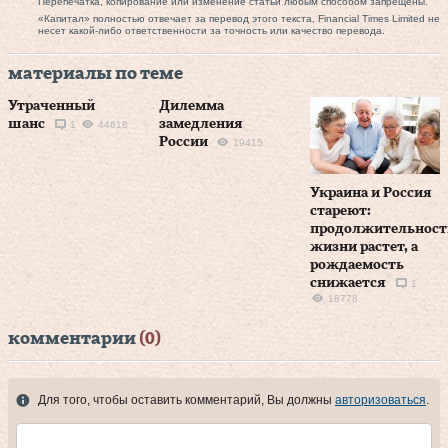
Перепечатка, копирование или изменение статьи любым способом запрещены.
«Капитал» полностью отвечает за перевод этого текста, Financial Times Limited не
несет какой-либо ответственности за точность или качество перевода.
материалы по теме
Утраченный
Дилемма
шанс
замедления
1
44618
России
19415
Украина и Россия
стареют:
продолжительност
жизни растет, а
рождаемость
снижается
1
18778
комментарии
(0)
Для того, чтобы оставить комментарий, Вы должны
авторизоваться
.