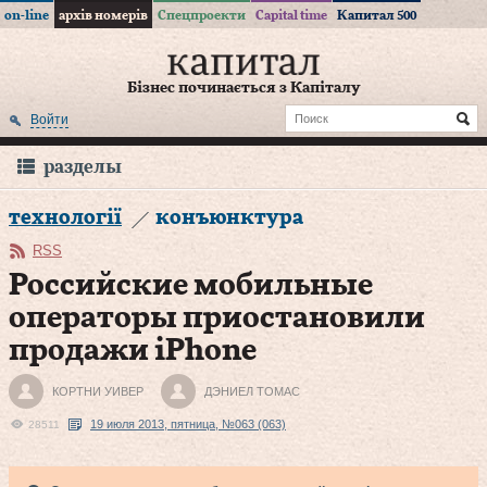
on-line
архів номерів
Спецпроекти
Capital time
Капитал 500
Бізнес починається з Капіталу
Войти
разделы
технології
конъюнктура
RSS
Российские мобильные
операторы приостановили
продажи iPhone
КОРТНИ УИВЕР
ДЭНИЕЛ ТОМАС
19 июля 2013, пятница, №063 (063)
28511