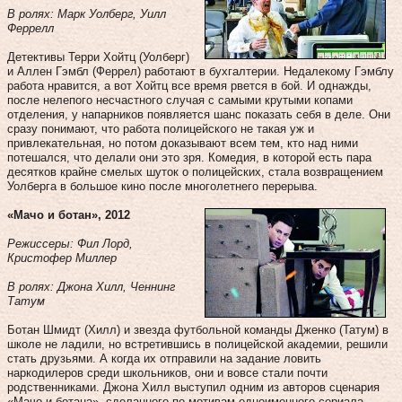
В ролях: Марк Уолберг, Уилл
Феррелл
Детективы Терри Хойтц (Уолберг)
и Аллен Гэмбл (Феррел) работают в бухгалтерии. Недалекому Гэмблу
работа нравится, а вот Хойтц все время рвется в бой. И однажды,
после нелепого несчастного случая с самыми крутыми копами
отделения, у напарников появляется шанс показать себя в деле. Они
сразу понимают, что работа полицейского не такая уж и
привлекательная, но потом доказывают всем тем, кто над ними
потешался, что делали они это зря. Комедия, в которой есть пара
десятков крайне смелых шуток о полицейских, стала возвращением
Уолберга в большое кино после многолетнего перерыва.
«Мачо и ботан», 2012
Режиссеры: Фил Лорд,
Кристофер Миллер
В ролях: Джона Хилл, Ченнинг
Татум
Ботан Шмидт (Хилл) и звезда футбольной команды Дженко (Татум) в
школе не ладили, но встретившись в полицейской академии, решили
стать друзьями. А когда их отправили на задание ловить
наркодилеров среди школьников, они и вовсе стали почти
родственниками. Джона Хилл выступил одним из авторов сценария
«Мачо и ботана», сделанного по мотивам одноименного сериала