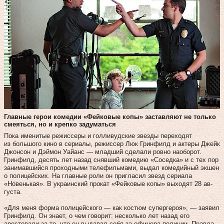
Главные герои комедии «Фейковые копы» заставляют не только
смеяться, но и крепко задуматься
Пока именитые режиссеры и голливудские звезды переходят
из большого кино в сериалы, режиссер Люк Гринфилд и актеры Джейк
Джонсон и Дэймон Уайанс — младший сделали ровно наоборот.
Гринфилд, десять лет назад снявший комедию «Соседка» и с тех пор
занимавшийся проходными телефильмами, выдал комедийный экшен
о полицейских. На главные роли он пригласил звезд сериала
«Новенькая». В украинский прокат «Фейковые копы» выходят 28 ав­
густа.
«Для меня форма полицейского — как костюм супергероя», — заявил
Гринфилд. Он знает, о чем говорит: несколько лет назад его
арестовали за то, что он выдавал себя за офицера полиции. Правда,