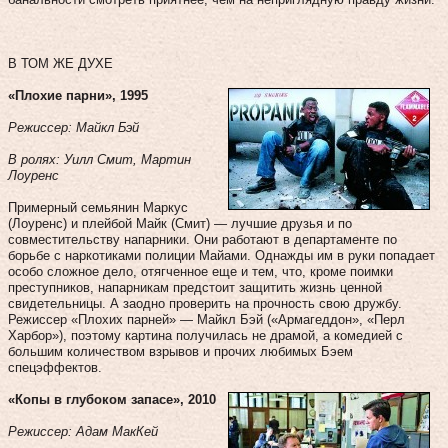
В ТОМ ЖЕ ДУХЕ
«Плохие парни», 1995
Режиссер: Майкл Бэй
В ролях: Уилл Смит, Мартин
Лоуренс
Примерный семьянин Маркус
(Лоуренс) и плейбой Майк (Смит) — лучшие друзья и по
совместительству напарники. Они работают в департаменте по
борьбе с наркотиками полиции Майами. Однажды им в руки попадает
особо сложное дело, отягченное еще и тем, что, кроме поимки
преступников, напарникам предстоит защитить жизнь ценной
свидетельницы. А заодно проверить на прочность свою дружбу.
Режиссер «Плохих парней» — Майкл Бэй («Армагеддон», «Перл
Харбор»), поэтому картина получилась не драмой, а комедией с
большим количеством взрывов и прочих любимых Бэем
спецэффектов.
«Копы в глубоком запасе», 2010
Режиссер: Адам МакКей