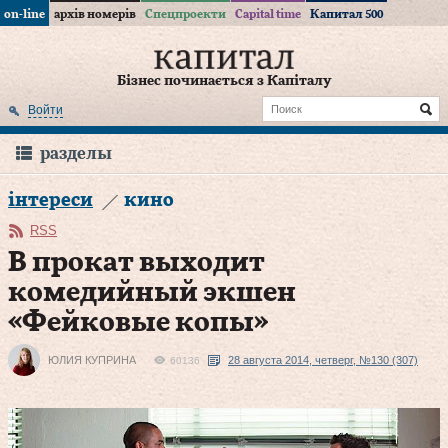
on-line
архів номерів
Спецпроекти
Capital time
Капитал 500
Бізнес починається з Капіталу
Войти
разделы
інтереси
кино
RSS
В прокат выходит
комедийный экшен
«Фейковые копы»
ЮЛИЯ КУПРИНА
28 августа 2014, четверг, №130 (307)
60136