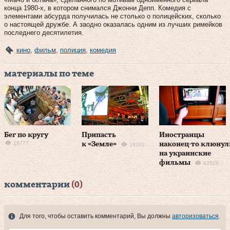
конца 1980‑х, в котором снимался Джонни Депп. Комедия с
элементами абсурда получилась не столько о полицейских, сколько
о настоящей дружбе. А заодно оказалась одним из лучших римейков
последнего десятилетия.
кино
,
фильм
,
полиция
,
комедия
материалы по теме
Бег по кругу
Припасть
Иностранцы
16777
к «Земле»
наконец‑то клюнул
19202
на украинские
фильмы
43526
комментарии
(0)
Для того, чтобы оставить комментарий, Вы должны
авторизоваться
.