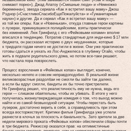
снимают порно»), Джад Апатоу («Смешные люди» и «Немножко
беременна»), звезда сериала «Как я встретил вашу маму» Джош
Рэднор («СчастливоСпасибоЕщеПожалуйста» и «Гуманитарные
науки») и другие. Да и сериал «Как я встретил вашу маму» —
из той же оперы. Как и «Новенькая», откуда главные герои картины
о лузерах, прикинувшихся полицейскими, взяты практически
без изменений. Люк Гринфилд с его «Фейковыми копами» вполне
вписался в тенденцию. Потратив стандартные для инди-кино $ 17 млн
бюджета, он рассказал историю о двух неудачниках, которые
к тридцати годам ничего не достигли в жизни. Они уже практически
готовы сдаться и уехать из Лос-Анджелеса в глубинку Огайо, чтобы
жить в подвале родительского дома, но потом все‑таки решают,
что настала пора повзрослеть.
Процесс взросления в «Фейковых копах» выглядит, конечно,
несколько нелепо и совсем неправдоподобно. В реальной жизни
великовозрастные раздолбаи не смогли бы зайти так далеко,
а если бы вдруг смогли, бандиты их бы точно пристрелили.
Но Гринфилд решил, что реалистичность ему не нужна, ведь его
герои — слишком обаятельны, чтобы их убивать. В итоге у него
получилась жизнеутверждающая комедия о том, что выход можно
найти и из самой безвыходной ситуации. Чтобы перестать быть
лузером, достаточно верить в себя, а справедливость при этом
всегда восторжествует. Критики фильм Гринфилда уже успели
разнести в клочья за плоскость и банальность. Зато зрители за две
недели мирового проката «Фейковых копов» обеспечили сборы почти
в три бюджета. Режиссер оказался прав: на оптимистичные
банальности смотреть приятнее, чем на неприглядную правду жизни.