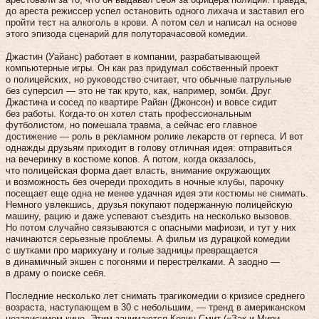
до ареста режиссер успел остановить одного лихача и заставил его
пройти тест на алкоголь в крови. А потом сел и написал на основе
этого эпизода сценарий для полуторачасовой комедии.
Джастин (Уайанс) работает в компании, разрабатывающей
компьютерные игры. Он как раз придумал собственный проект
о полицейских, но руководство считает, что обычные патрульные
без суперсил — это не так круто, как, например, зомби. Друг
Джастина и сосед по квартире Райан (Джонсон) и вовсе сидит
без работы. Когда‑то он хотел стать профессиональным
футболистом, но помешала травма, а сейчас его главное
достижение — роль в рекламном ролике лекарств от герпеса. И вот
однажды друзьям приходит в голову отличная идея: отправиться
на вечеринку в костюме копов. А потом, когда оказалось,
что полицейская форма дает власть, внимание окружающих
и возможность без очереди проходить в ночные клубы, парочку
посещает еще одна не менее удачная идея эти костюмы не снимать.
Немного увлекшись, друзья покупают подержанную полицейскую
машину, рацию и даже успевают съездить на несколько вызовов.
Но потом случайно связываются с опасными мафиози, и тут у них
начинаются серьезные проблемы. А фильм из дурацкой комедии
с шутками про марихуану и голые задницы превращается
в динамичный экшен с погонями и перестрелками. А заодно —
в драму о поиске себя.
Последние несколько лет снимать трагикомедии о кризисе среднего
возраста, наступающем в 30 с небольшим, — тренд в американском
независимом кино. Этим занимаются Кевин Смит («Зак и Мири