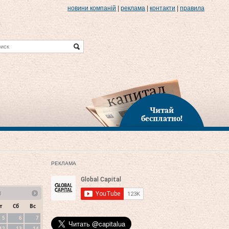
новини компаній
|
реклама
|
контакти
|
правила
Читай
бесплатно!
РЕКЛАМА
1
т
Сб
Вс
5
6
7
12
13
14