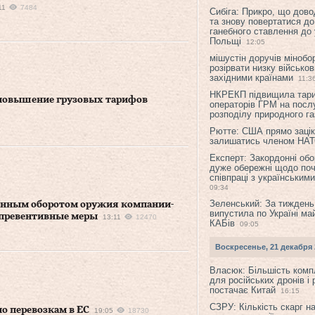
11
7484
Сибіга: Прикро, що дово
та знову повертатися до
ганебного ставлення до 
Польщі
12:05
мішустін доручів міноб
розірвати низку військов
західними країнами
11:3
НКРЕКП підвищила тар
 повышение грузовых тарифов
операторів ГРМ на послу
розподілу природного га
Рютте: США прямо зацік
залишатись членом НА
Експерт: Закордонні обо
дуже обережні щодо поч
співпраці з українським
09:34
Зеленський: За тиждень
онным оборотом оружия компании-
випустила по Україні ма
превентивные меры
13:11
12470
КАБів
09:05
Воскресенье, 21 декабря 
Власюк: Більшість ком
для російських дронів і 
постачає Китай
16:15
СЗРУ: Кількість скарг н
о перевозкам в ЕС
19:05
18730