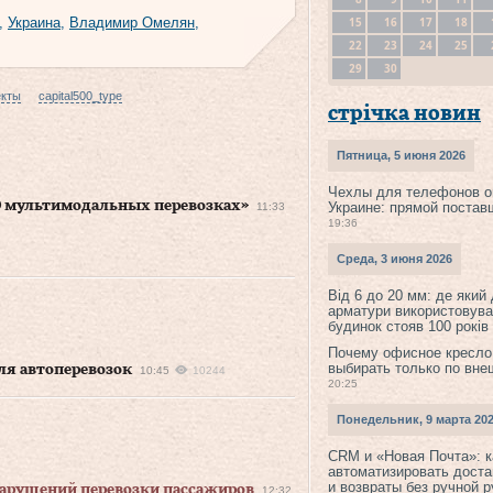
15
16
17
18
,
Украина
,
Владимир Омелян
,
22
23
24
25
29
30
екты
capital500_type
стрічка новин
Пятница, 5 июня 2026
Чехлы для телефонов о
О мультимодальных перевозках»
Украине: прямой постав
11:33
19:36
Среда, 3 июня 2026
Від 6 до 20 мм: де який
арматури використовува
будинок стояв 100 років
Почему офисное кресло
выбирать только по вне
ля автоперевозок
10:45
10244
20:25
Понедельник, 9 марта 20
CRM и «Новая Почта»: к
автоматизировать доста
и возвраты без ручной 
нарушений перевозки пассажиров
12:32