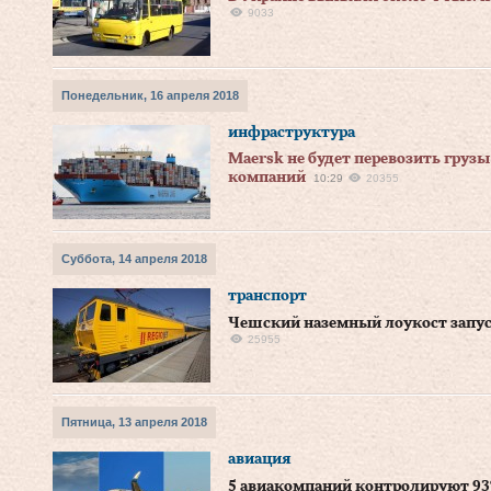
9033
Понедельник, 16 апреля 2018
инфраструктура
Maersk не будет перевозить груз
компаний
10:29
20355
Суббота, 14 апреля 2018
транспорт
Чешский наземный лоукост запус
25955
Пятница, 13 апреля 2018
авиация
5 авиакомпаний контролируют 93