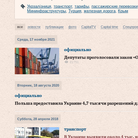
Укрзалізниця
,
транспорт
,
тарифы
,
пассажирские перевозки
Мининфраструктуры
,
Турция
,
железная дорога
,
Крым
все
новости
публикации
фото
CapitalTV
Capital time
Спецпро
Среда, 17 ноября 2021
официально
Депутаты проголосовали закон «
21751
Вторник, 18 августа 2020
официально
Польша предоставила Украине 4,7 тысячи разрешений д
Суббота, 28 апреля 2018
транспорт
В Украине выявили около 4 тыс. 