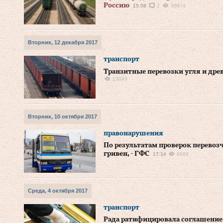
Россию
15:08
2
30974
Вторник, 12 декабря 2017
транспорт
Транзитные перевозки угля и дре
13043
Вторник, 10 октября 2017
правонарушения
По результатам проверок перевоз
гривен, - ГФС
17:14
8689
Среда, 4 октября 2017
транспорт
Рада ратифицировала соглашение