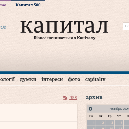
time
Капитал 500
ойти
Бізнес починається з Капіталу
ології
думки
інтереси
фото
capitaltv
архив
RSS
Ноябрь
202
Пн
Вт
Ср
Чт
П
1
2
3
4
8
9
10
11