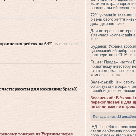
мати міністра енергетик
опалювальний сезон
13
72% українців заявили,
рівень свого життя низьк
дослідження
12:05
Для ветеранів і ветерано
з’явилася компенсація а
11:36
краинских рейсах на 64%
15:25
12624
Буданов: Україна зроби
цивілізаційний вибір на 
партнерства зі США
11:0
Гашев: Продаж частки 
приватному інвестору н
втрати державного конт
компанією
10:06
Зеленський: Нині стоїть
організувати в Україні р
 части ракеты для компании SpaceX
виробництво комплексі
Зеленський: В Україні
перехоплювачів для др
питання вже не в грош
Понедельник, 22 декабря
ІЕД: Перебої з електро
стали серйозною пробл
ревозку товаров из Украины через
промислових підприємст