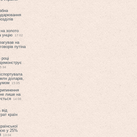
абна
подарювання
озділів
 на золото
а унцію
17:02
еагував на
оворів путіна
 році
 демонструє
5:34
експортувала
млн доларів,
мумом
15:05
припинення
 не лише на
ується
14:06
 від
рат країн
країнської
ією у 25%
й
13:04