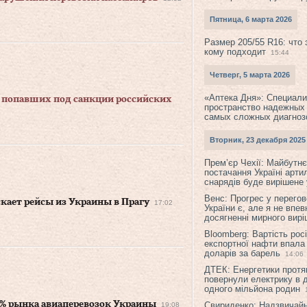
Пятница, 6 марта 2026
Размер 205/55 R16: что 
кому подходит
15:44
Четверг, 5 марта 2026
«Аптека Дня»: Специал
ы попавших под санкции российских
пространство надежных
самых сложных диагноз
Вторник, 23 декабря 2025
Прем’єр Чехії: Майбутнє 
постачання Україні арти
снарядів буде вирішене у
Венс: Прогрес у перего
кает рейсы из Украины в Прагу
17:02
України є, але я не впев
досягненні мирного вир
Bloomberg: Вартість рос
експортної нафти впала
доларів за барель
14:06
ДТЕК: Енергетики протя
повернули електрику в 
одного мільйона родин
% рынка авиаперевозок Украины
Свириденко: Надзвичай
19:08