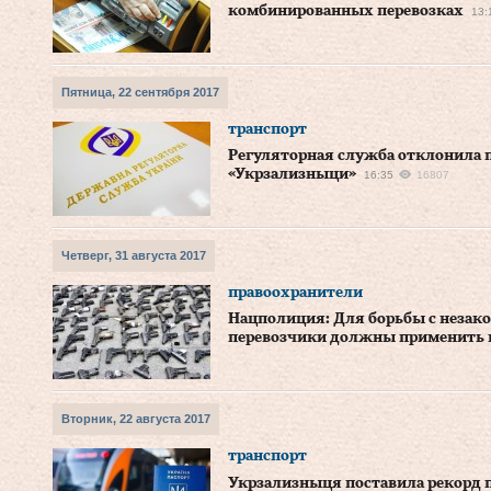
комбинированных перевозках
13:
Пятница, 22 сентября 2017
транспорт
Регуляторная служба отклонила
«Укрзализныци»
16:35
16807
Четверг, 31 августа 2017
правоохранители
Нацполиция: Для борьбы с незак
перевозчики должны применить 
Вторник, 22 августа 2017
транспорт
Укрзализныця поставила рекорд п