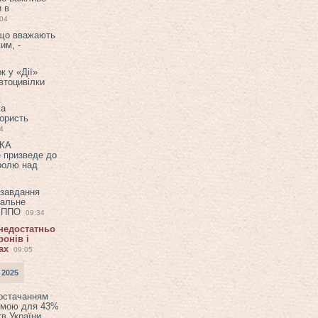
и в
:04
 що вважають
им, -
к у «Дії»
втоцивілки
ла
користь
4
ЕКА
е призведе до
ролю над
 завдання
еальне
в ППО
09:34
 недостатньо
онів і
ах
09:05
 2025
постачанням
емою для 43%
в України