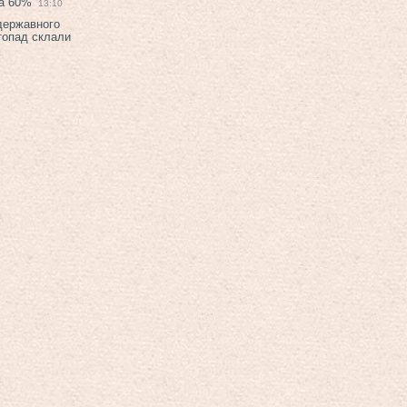
на 60%
13:10
 державного
топад склали