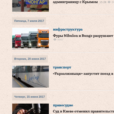
админграницу с Крымом
15:28
6
Пятница, 7 июля 2017
инфраструктура
Фуры Nibulon и Bunge разрушают 
9907
Вторник, 20 июня 2017
транспорт
«Укрзализныця» запустит поезд 
Четверг, 15 июня 2017
правосудие
Суд в Киеве отменил правительст