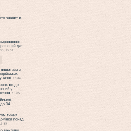
это значит и
изированное
 решений для
ов
15:51
ініціативи з
лерійських
 січні
15:34
ворах щодо
нений у
ішення
15:05
ійської
 до 34
гом тижня
домівки понад
13:35
но важливо