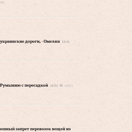
986
украинские дороги, - Омелян
16:41
в Румынию с пересадкой
19:52
18821
венный запрет перевозок вещей из