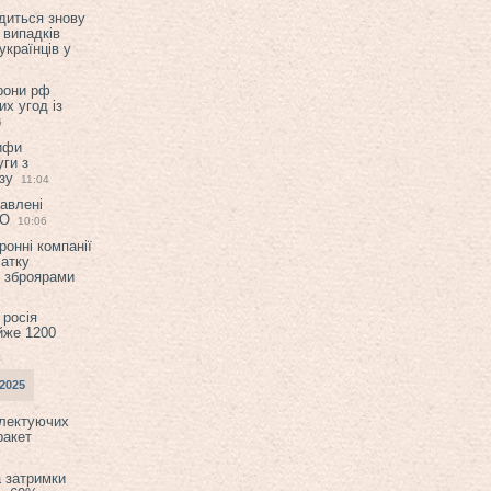
диться знову
 випадків
українців у
орони рф
их угод із
6
ифи
ги з
зу
11:04
авлені
ТО
10:06
ронні компанії
атку
и зброярами
 росія
йже 1200
2025
плектуючих
ракет
а затримки