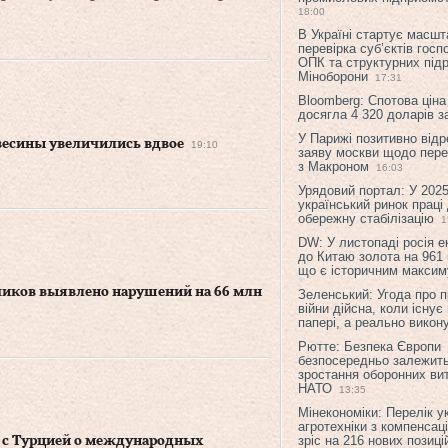
18:00
В Україні стартує масшт
перевірка суб’єктів гос
ОПК та структурних підр
Міноборони
17:31
Bloomberg: Спотова ціна
досягла 4 320 доларів з
У Парижі позитивно відр
весины увеличились вдвое
19:10
заяву москви щодо перег
з Макроном
16:03
Урядовий портал: У 2025
український ринок праці
обережну стабілізацію
1
DW: У листопаді росія 
до Китаю золота на 961 
що є історичним макси
чиков выявлено нарушений на 66 млн
Зеленський: Угода про 
війни дійсна, коли існує
папері, а реально викон
Рютте: Безпека Європи
безпосередньо залежить
зростання оборонних вит
НАТО
13:35
Мінекономіки: Перелік у
агротехніки з компенсац
зріс на 216 нових позиці
 с Турцией о международных