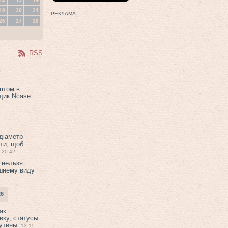
19
20
21
РЕКЛАМА
26
27
28
RSS
птом в
щик Ncase
 діаметр
ти, щоб
20:42
 нельзя
шнему виду
26
ак
вку, статусы
рутины
13:15