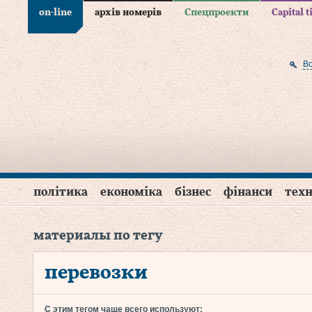
on-line
архів номерів
Спецпроекти
Capital 
В
політика
економіка
бізнес
фінанси
техн
материалы по тегу
перевозки
С этим тегом чаще всего используют: