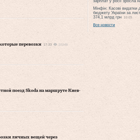
зарплат у росії зросла 
Мінфін: Касові видатки
бюджету України за лис
374,1 млрд грн
10:05
Все новости
екоторые перевозки
17:33
20248
тной поезд Skoda на маршруте Киев-
возки личных вещей через