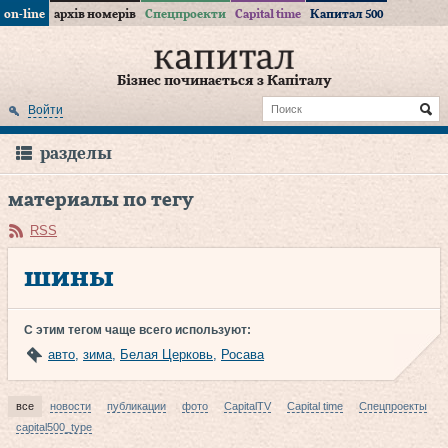
on-line
архів номерів
Спецпроекти
Capital time
Капитал 500
Бізнес починається з Капіталу
Войти
разделы
материалы по тегу
RSS
шины
С этим тегом чаще всего используют:
авто
,
зима
,
Белая Церковь
,
Росава
все
новости
публикации
фото
CapitalTV
Capital time
Спецпроекты
capital500_type