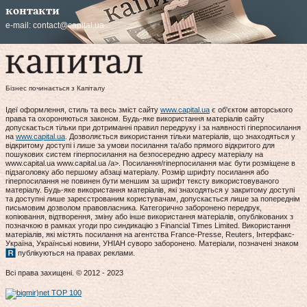
контакти
e-mail:
contact@capital.ua
Бізнес починається з Капіталу
Ідеї оформлення, стиль та весь зміст сайту
www.capital.ua
є об'єктом авторського
права та охороняються законом. Будь-яке використання матеріалів сайту
допускається тільки при дотриманні правил передруку і за наявності гіперпосилання
на
www.capital.ua
. Дозволяється використання тільки матеріалів, що знаходяться у
відкритому доступі і лише за умови посилання та/або прямого відкритого для
пошукових систем гіперпосилання на безпосередню адресу матеріалу на
www.capital.ua www.capital.ua /a>. Посилання/гіперпосилання має бути розміщене в
підзаголовку або першому абзаці матеріалу. Розмір шрифту посилання або
гіперпосилання не повинен бути меншим за шрифт тексту використовуваного
матеріалу. Будь-яке використання матеріалів, які знаходяться у закритому доступі
та доступні лише зареєстрованим користувачам, допускається лише за попереднім
письмовим дозволом правовласника. Категорично заборонено передрук,
копіювання, відтворення, зміну або інше використання матеріалів, опублікованих з
позначкою в рамках угоди про синдикацію з Financial Times Limited. Використання
матеріалів, які містять посилання на агентства France-Presse, Reuters, Інтерфакс-
Україна, Українські новини, УНІАН суворо заборонено. Матеріали, позначені знаком
публікуються на правах реклами.
Всі права захищені. © 2012 - 2023