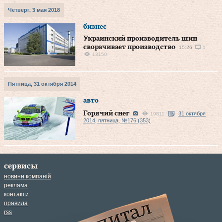
Четверг, 3 мая 2018
бизнес
Украинский производитель шин
сворачивает производство
15:26
1
13150
Пятница, 31 октября 2014
авто
Горячий снег
31 октября
19811
2014, пятница, №176 (353)
сервисы
новини компаній
реклама
контакти
правила
rss