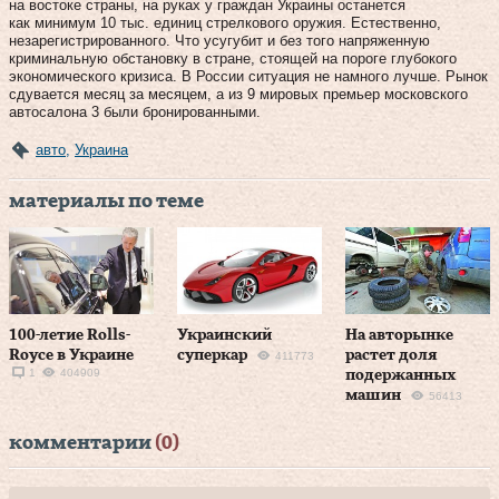
на востоке страны, на руках у граждан Украины останется
как минимум 10 тыс. единиц стрелкового оружия. Естественно,
незарегистрированного. Что усугубит и без того напряженную
криминальную обстановку в стране, стоящей на пороге глубокого
экономического кризиса. В России ситуация не намного лучше. Рынок
сдувается месяц за месяцем, а из 9 мировых премьер московского
автосалона 3 были бронированными.
авто
,
Украина
материалы по теме
100-летие Rolls-
Украинский
На авторынке
Royce в Украине
суперкар
растет доля
411773
1
404909
подержанных
машин
56413
комментарии
(0)