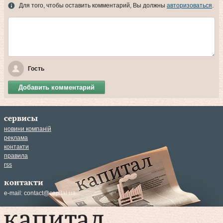
Для того, чтобы оставить комментарий, Вы должны
авторизоваться
.
Гость
Добавить комментарий
сервисы
новини компаній
реклама
контакти
правила
rss
контакти
e-mail:
contact@capital.ua