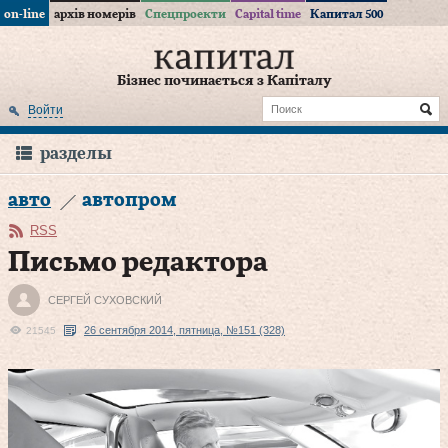
on-line
архів номерів
Спецпроекти
Capital time
Капитал 500
Бізнес починається з Капіталу
Войти
разделы
авто
автопром
RSS
Письмо редактора
СЕРГЕЙ СУХОВСКИЙ
26 сентября 2014, пятница, №151 (328)
21545