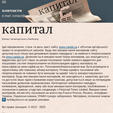
rss
контакти
e-mail:
contact@capital.ua
Бізнес починається з Капіталу
Ідеї оформлення, стиль та весь зміст сайту
www.capital.ua
є об'єктом авторського
права та охороняються законом. Будь-яке використання матеріалів сайту
допускається тільки при дотриманні правил передруку і за наявності гіперпосилання
на
www.capital.ua
. Дозволяється використання тільки матеріалів, що знаходяться у
відкритому доступі і лише за умови посилання та/або прямого відкритого для
пошукових систем гіперпосилання на безпосередню адресу матеріалу на
www.capital.ua www.capital.ua /a>. Посилання/гіперпосилання має бути розміщене в
підзаголовку або першому абзаці матеріалу. Розмір шрифту посилання або
гіперпосилання не повинен бути меншим за шрифт тексту використовуваного
матеріалу. Будь-яке використання матеріалів, які знаходяться у закритому доступі
та доступні лише зареєстрованим користувачам, допускається лише за попереднім
письмовим дозволом правовласника. Категорично заборонено передрук,
копіювання, відтворення, зміну або інше використання матеріалів, опублікованих з
позначкою в рамках угоди про синдикацію з Financial Times Limited. Використання
матеріалів, які містять посилання на агентства France-Presse, Reuters, Інтерфакс-
Україна, Українські новини, УНІАН суворо заборонено. Матеріали, позначені знаком
публікуються на правах реклами.
Всі права захищені. © 2012 - 2023