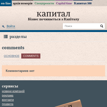
on-line
архів номерів
Спецпроекти
Capital time
Капитал 500
Бізнес починається з Капіталу
Войти
разделы
comments
ОСНОВНОЕ
COMMENTS
Комментариев нет
сервисы
новини компаній
реклама
контакти
правила