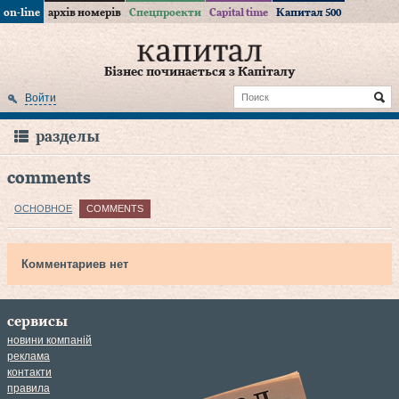
on-line
архів номерів
Спецпроекти
Capital time
Капитал 500
Бізнес починається з Капіталу
Войти
разделы
comments
ОСНОВНОЕ
COMMENTS
Комментариев нет
сервисы
новини компаній
реклама
контакти
правила