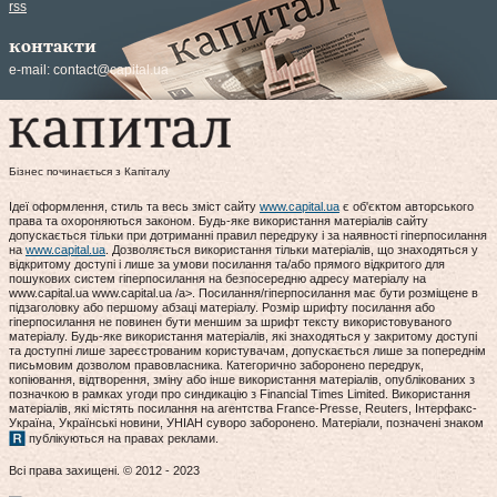
rss
контакти
e-mail:
contact@capital.ua
Бізнес починається з Капіталу
Ідеї оформлення, стиль та весь зміст сайту
www.capital.ua
є об'єктом авторського
права та охороняються законом. Будь-яке використання матеріалів сайту
допускається тільки при дотриманні правил передруку і за наявності гіперпосилання
на
www.capital.ua
. Дозволяється використання тільки матеріалів, що знаходяться у
відкритому доступі і лише за умови посилання та/або прямого відкритого для
пошукових систем гіперпосилання на безпосередню адресу матеріалу на
www.capital.ua www.capital.ua /a>. Посилання/гіперпосилання має бути розміщене в
підзаголовку або першому абзаці матеріалу. Розмір шрифту посилання або
гіперпосилання не повинен бути меншим за шрифт тексту використовуваного
матеріалу. Будь-яке використання матеріалів, які знаходяться у закритому доступі
та доступні лише зареєстрованим користувачам, допускається лише за попереднім
письмовим дозволом правовласника. Категорично заборонено передрук,
копіювання, відтворення, зміну або інше використання матеріалів, опублікованих з
позначкою в рамках угоди про синдикацію з Financial Times Limited. Використання
матеріалів, які містять посилання на агентства France-Presse, Reuters, Інтерфакс-
Україна, Українські новини, УНІАН суворо заборонено. Матеріали, позначені знаком
публікуються на правах реклами.
Всі права захищені. © 2012 - 2023