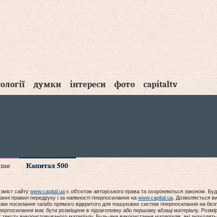
ології
думки
інтереси
фото
capitaltv
time
Капитал 500
 зміст сайту
www.capital.ua
є об'єктом авторського права та охороняються законом. Буд
анні правил передруку і за наявності гіперпосилання на
www.capital.ua
. Дозволяється ви
мови посилання та/або прямого відкритого для пошукових систем гіперпосилання на без
гіперпосилання має бути розміщене в підзаголовку або першому абзаці матеріалу. Розм
ексту використовуваного матеріалу. Будь-яке використання матеріалів, які знаходять