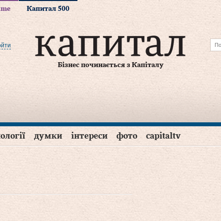
time
Капитал 500
ойти
Бізнес починається з Капіталу
ології
думки
інтереси
фото
capitaltv