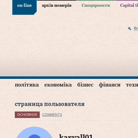
on-line
архів номерів
Спецпроекти
Capital 
В
політика
економіка
бізнес
фінанси
техн
страница пользователя
ОСНОВНОЕ
COMMENTS
karvall01 .