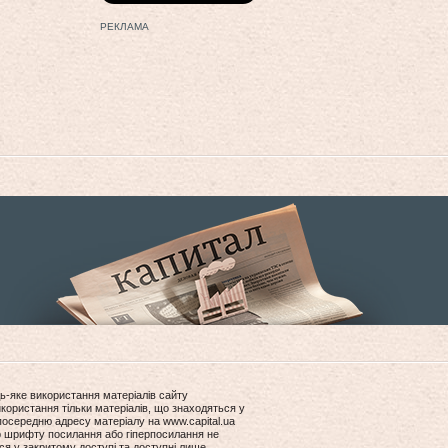
РЕКЛАМА
ь-яке використання матеріалів сайту
користання тільки матеріалів, що знаходяться у
посередню адресу матеріалу на www.capital.ua
ір шрифту посилання або гіперпосилання не
ся у закритому доступі та доступні лише