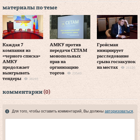
материалы по теме
Каждая 7
АМКУ против
Гройсман
компания из
передачи СЕТАМ
инициирует
«черного списка»
монопольных
расследование
АМКУ
прав на
срыва госзакупок
продолжает
организацию
на местах
26130
выигрывать
торгов
23540
тендеры
36285
комментарии
(0)
Для того, чтобы оставить комментарий, Вы должны
авторизоваться
.