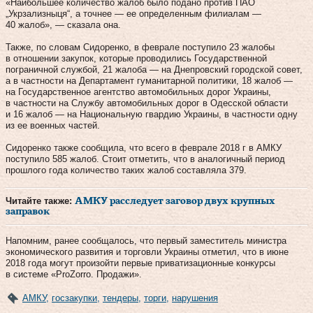
«Наибольшее количество жалоб было подано против ПАО
„Укрзализныця“, а точнее — ее определенным филиалам —
40 жалоб», — сказала она.
Также, по словам Сидоренко, в феврале поступило 23 жалобы
в отношении закупок, которые проводились Государственной
пограничной службой, 21 жалоба — на Днепровский городской совет,
а в частности на Департамент гуманитарной политики, 18 жалоб —
на Государственное агентство автомобильных дорог Украины,
в частности на Службу автомобильных дорог в Одесской области
и 16 жалоб — на Национальную гвардию Украины, в частности одну
из ее военных частей.
Сидоренко также сообщила, что всего в феврале 2018 г в АМКУ
поступило 585 жалоб. Стоит отметить, что в аналогичный период
прошлого года количество таких жалоб составляла 379.
Читайте также:
АМКУ расследует заговор двух крупных
заправок
Напомним, ранее сообщалось, что первый заместитель министра
экономического развития и торговли Украины отметил, что в июне
2018 года могут произойти первые приватизационные конкурсы
в системе «ProZorro. Продажи».
АМКУ
,
госзакупки
,
тендеры
,
торги
,
нарушения