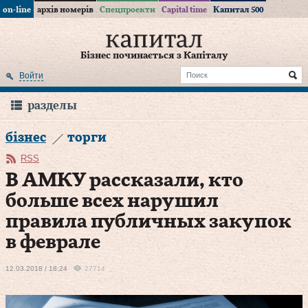
on-line
архів номерів
Спецпроекти
Capital time
Капитал 500
Бізнес починається з Капіталу
Войти
разделы
бізнес
торги
RSS
В АМКУ рассказали, кто
больше всех нарушил
правила публичных закупок
в феврале
12.03.2018 / 18:24
27714