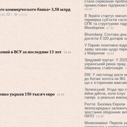
стали серйозною пробл
промислових підприємст
го коммерческого банка» 3,58 млрд
18:00
0:20
1
24653
В Україні стартує масшт
перевірка суб’єктів гос
ОПК та структурних підр
Міноборони
17:31
Bloomberg: Спотова ціна
досягла 4 320 доларів з
У Парижі позитивно відр
заяву москви щодо перег
ний в ВСУ за последние 13 лет
19:49
з Макроном
16:03
Урядовий портал: У 2025
український ринок праці
обережну стабілізацію
1
DW: У листопаді росія 
до Китаю золота на 961 
що є історичним макси
Зеленський: Угода про 
війни дійсна, коли існує
нко украли 150 тысяч евро
18:05
папері, а реально викон
Рютте: Безпека Європи
безпосередньо залежить
зростання оборонних вит
НАТО
13:35
Мінекономіки: Перелік у
агротехніки з компенсац