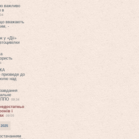
но важливо
и в
:04
 що вважають
им, -
к у «Дії»
втоцивілки
ла
користь
4
ЕКА
е призведе до
ролю над
 завдання
еальне
в ППО
09:34
 недостатньо
онів і
ах
09:05
 2025
постачанням