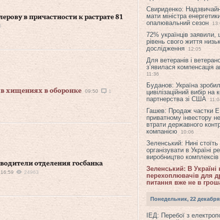
Свириденко: Надзвичай
мати міністра енергетик
рову в причастности к растрате 81
опалювальний сезон
13
5
72% українців заявили,
рівень свого життя низьк
дослідження
12:05
Для ветеранів і ветерано
з’явилася компенсація а
11:36
Буданов: Україна зроби
в хищениях в оборонке
09:50
1
цивілізаційний вибір на 
партнерства зі США
11:0
Гашев: Продаж частки 
приватному інвестору н
втрати державного конт
компанією
10:06
Зеленський: Нині стоїть
організувати в Україні р
виробництво комплексі
водители отделения госбанка
Зеленський: В Україні
16:59
24963
перехоплювачів для др
питання вже не в грош
Понедельник, 22 декабря
ІЕД: Перебої з електро