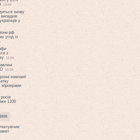
й
13:04
диться знову
 випадків
українців у
орони рф
их угод із
6
ифи
ги з
зу
11:04
авлені
ТО
10:06
ронні компанії
атку
и зброярами
 росія
йже 1200
2025
плектуючих
ракет