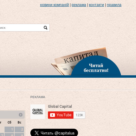
новини компаній
|
реклама
|
контакти
|
правила
Читай
бесплатно!
РЕКЛАМА
т
Сб
Вс
1
2
7
8
9