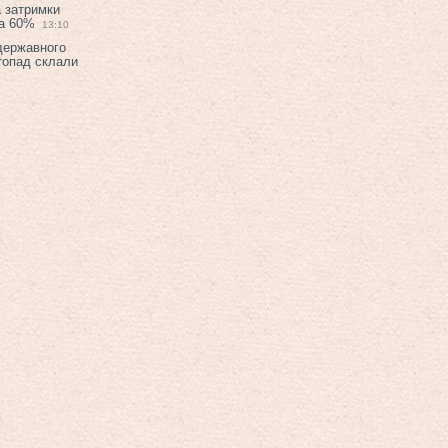
а затримки
на 60%
13:10
 державного
топад склали