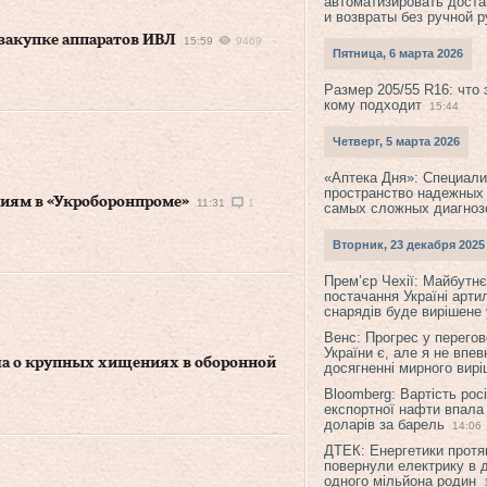
автоматизировать доста
и возвраты без ручной 
закупке аппаратов ИВЛ
15:59
9469
Пятница, 6 марта 2026
Размер 205/55 R16: что 
кому подходит
15:44
Четверг, 5 марта 2026
«Аптека Дня»: Специал
пространство надежных
ниям в «Укроборонпроме»
11:31
1
самых сложных диагноз
Вторник, 23 декабря 2025
Прем’єр Чехії: Майбутнє 
постачання Україні арти
снарядів буде вирішене у
Венс: Прогрес у перего
України є, але я не впев
ла о крупных хищениях в оборонной
досягненні мирного вир
Bloomberg: Вартість рос
експортної нафти впала
доларів за барель
14:06
ДТЕК: Енергетики протя
повернули електрику в 
одного мільйона родин