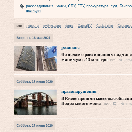
расследования
,
банки
,
СБУ
,
ГПУ
,
прокуратура
,
суд
,
Генпро
полиция
все
новости
публикации
фото
CapitalTV
Capital time
Спецпро
Вторник, 18 мая 2021
резонанс
По делам о расхищениях подчин
минимум в 43 млн грн
19:13
2525
Суббота, 18 июля 2020
правонарушения
В Киеве прошли массовые обыски 
Подольского моста
16:00
2
136
Суббота, 27 июня 2020