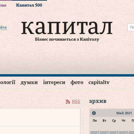
time
Капитал 500
ойти
Бізнес починається з Капіталу
ології
думки
інтереси
фото
capitaltv
архив
RSS
Май
2021
Пн
Вт
Ср
Чт
П
3
4
5
6