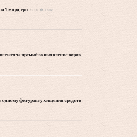
а 1 млрд грн
19:00
17361
ни тысяч» премий за выявление воров
е одному фигуранту хищения средств