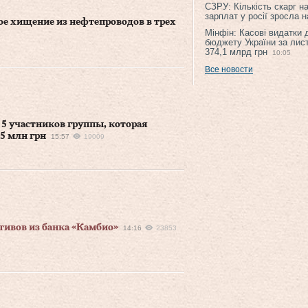
СЗРУ: Кількість скарг н
зарплат у росії зросла 
ое хищение из нефтепроводов в трех
Мінфін: Касові видатки
бюджету України за лис
374,1 млрд грн
10:05
Все новости
 5 участников группы, которая
5 млн грн
15:57
19009
ивов из банка «Камбио»
14:16
23853