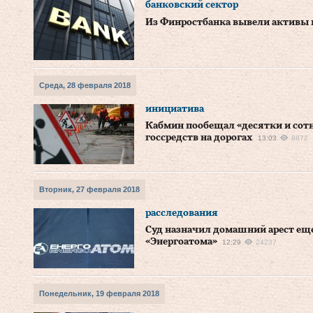
банковский сектор
Из Финростбанка вывели активы н
Среда, 28 февраля 2018
инициатива
Кабмин пообещал «десятки и сот
госсредств на дорогах
13:03
9872
Вторник, 27 февраля 2018
расследования
Суд назначил домашний арест ещ
«Энергоатома»
12:29
24237
Понедельник, 19 февраля 2018