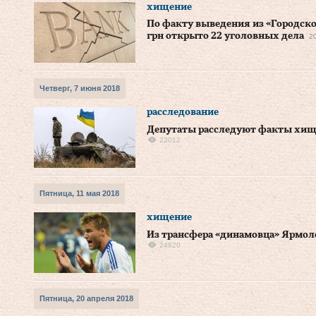
хищение
По факту выведения из «Городско
грн открыто 22 уголовных дела
2
Четверг, 7 июня 2018
расследование
Депутаты расследуют факты хище
22012
Пятница, 11 мая 2018
хищение
Из трансфера «динамовца» Ярмоле
24820
Пятница, 20 апреля 2018