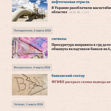
нефтегазовая отрасль
В Украине разоблачили масштабн
областях
10:25
111288
Понедельник, 5 марта 2018
сигналы
Прокуратура направила в суд дело
обманула вкладчиков банков на 6,
Воскресенье, 4 марта 2018
банковский сектор
ФГВФЛ раскрыл схемы вывода акт
Четверг, 1 марта 2018