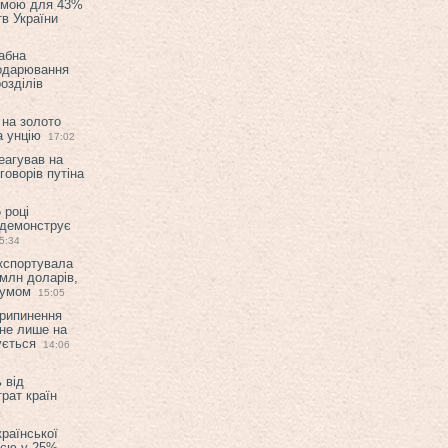
емою для 43%
в України
абна
подарювання
озділів
 на золото
а унцію
17:02
еагував на
оворів путіна
 році
 демонструє
5:34
експортувала
млн доларів,
мумом
15:05
припинення
 не лише на
ується
14:06
 від
рат країн
країнської
ією у 25%