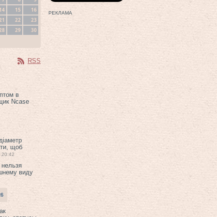
14
15
16
РЕКЛАМА
21
22
23
28
29
30
RSS
птом в
щик Ncase
 діаметр
ти, щоб
20:42
 нельзя
шнему виду
26
ак