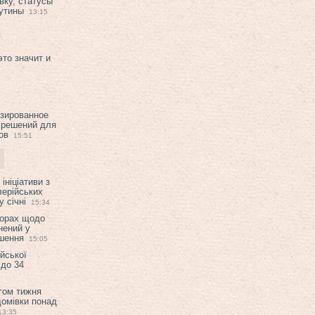
вку, статусы
рутины
13:15
это значит и
изированное
 решений для
ов
15:51
ініціативи з
лерійських
 січні
15:34
ворах щодо
нений у
ішення
15:05
ійської
 до 34
гом тижня
домівки понад
13:35