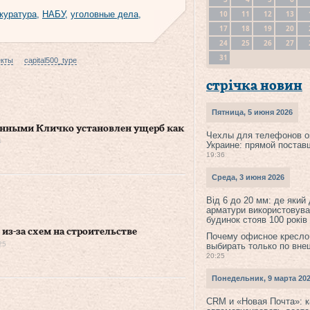
10
11
12
13
куратура
,
НАБУ
,
уголовные дела
,
17
18
19
20
24
25
26
27
31
екты
capital500_type
стрічка новин
Пятница, 5 июня 2026
енными Кличко установлен ущерб как
Чехлы для телефонов о
4
Украине: прямой постав
19:36
Среда, 3 июня 2026
Від 6 до 20 мм: де який
арматури використовува
будинок стояв 100 років
из-за схем на строительстве
Почему офисное кресло
25
выбирать только по вне
20:25
Понедельник, 9 марта 20
CRM и «Новая Почта»: к