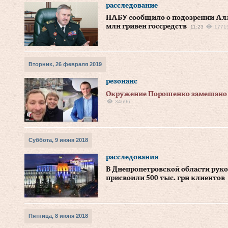
расследование
НАБУ сообщило о подозрении Алле
млн гривен госсредств
11:23
1771
Вторник, 26 февраля 2019
резонанс
Окружение Порошенко замешано 
34696
Суббота, 9 июня 2018
расследования
В Днепропетровской области руко
присвоили 500 тыс. грн клиентов
Пятница, 8 июня 2018