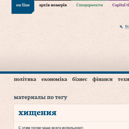
on-line
архів номерів
Спецпроекти
Capital 
В
політика
економіка
бізнес
фінанси
техн
материалы по тегу
хищения
С этим тегом чаще всего используют: