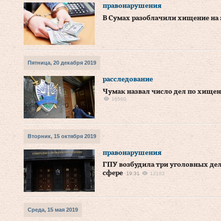
правонарушения
В Сумах разоблачили хищение на 
Пятница, 20 декабря 2019
расследование
Чумак назвал число дел по хище
16560
Вторник, 15 октября 2019
правонарушения
ГПУ возбудила три уголовных де
сфере
19:31
12183
Среда, 15 мая 2019