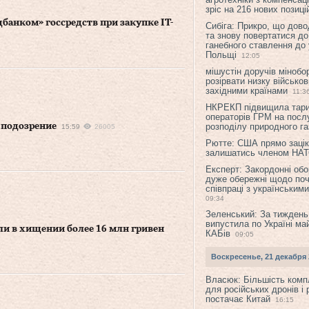
зріс на 216 нових позиці
банком» госсредств при закупке IT-
Сибіга: Прикро, що дово
та знову повертатися до
ганебного ставлення до 
Польщі
12:05
мішустін доручів міноб
розірвати низку військов
західними країнами
11:3
НКРЕКП підвищила тар
операторів ГРМ на послу
 подозрение
розподілу природного га
15:59
26005
Рютте: США прямо зацік
залишатись членом НА
Експерт: Закордонні обо
дуже обережні щодо поч
співпраці з українським
09:34
Зеленський: За тиждень
випустила по Україні ма
и в хищении более 16 млн гривен
КАБів
09:05
Воскресенье, 21 декабря 
Власюк: Більшість ком
для російських дронів і 
постачає Китай
16:15