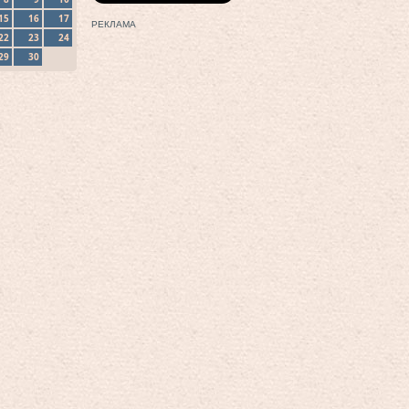
15
16
17
РЕКЛАМА
22
23
24
29
30