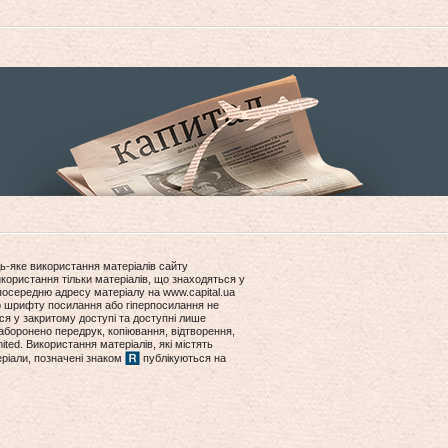
ь-яке використання матеріалів сайту
користання тільки матеріалів, що знаходяться у
посередню адресу матеріалу на www.capital.ua
ір шрифту посилання або гіперпосилання не
ся у закритому доступі та доступні лише
боронено передрук, копіювання, відтворення,
ited. Використання матеріалів, які містять
еріали, позначені знаком
публікуються на