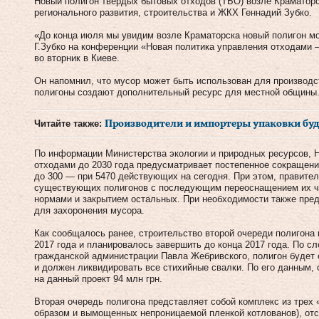
Новый полигон твердых бытовых отходов (ТБО) возле Краматорс
регионального развития, строительства и ЖКХ Геннадий Зубко.
«До конца июля мы увидим возле Краматорска новый полигон мо
Г.Зубко на конференции «Новая политика управления отходами 
во вторник в Киеве.
Он напомнил, что мусор может быть использован для производс
полигоны создают дополнительный ресурс для местной общины
Читайте также:
Производители и импортеры упаковки буд
По информации Министерства экологии и природных ресурсов, 
отходами до 2030 года предусматривает постепенное сокращени
до 300 — при 5470 действующих на сегодня. При этом, правите
существующих полигонов с последующим переоснащением их ча
нормами и закрытием остальных. При необходимости также пре
для захоронения мусора.
Как сообщалось ранее, строительство второй очереди полигона 
2017 года и планировалось завершить до конца 2017 года. По с
гражданской администрации Павла Жебривского, полигон будет 
и должен ликвидировать все стихийные свалки. По его данным,
на данный проект 94 млн грн.
Вторая очередь полигона представляет собой комплекс из трех
образом и вымощенных непроницаемой пленкой котлованов), отс