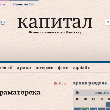
time
Капитал 500
ойти
Бізнес починається з Капіталу
ології
думки
інтереси
фото
capitaltv
архив раздела
RSS
Краматорска
Июнь
2018
Пн
Вт
Ср
Чт
П
4
5
6
7