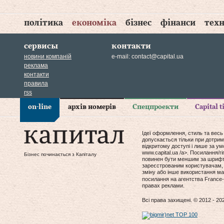
політика
економіка
бізнес
фінанси
техн
сервисы
контакти
новини компаній
e-mail:
contact@capital.ua
реклама
контакти
правила
rss
on-line
архів номерів
Спецпроекти
Capital 
Ідеї оформлення, стиль та весь
допускається тільки при дотрим
відкритому доступі і лише за у
www.capital.ua /a>. Посилання/
Бізнес починається з Капіталу
повинен бути меншим за шрифт т
зареєстрованим користувачам, 
зміну або інше використання мат
посилання на агентства France-
правах реклами.
Всі права захищені. © 2012 - 20