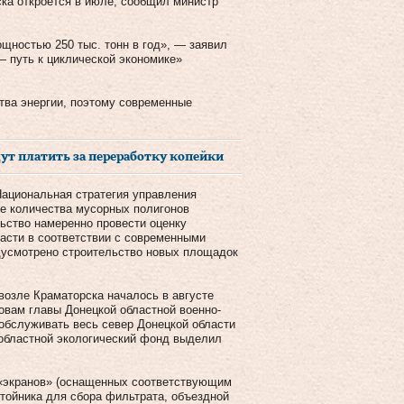
ка откроется в июле, сообщил министр
щностью 250 тыс. тонн в год», — заявил
— путь к циклической экономике»
тва энергии, поэтому современные
.
ут платить за переработку копейки
Национальная стратегия управления
е количества мусорных полигонов
льство намеренно провести оценку
сти в соответствии с современными
дусмотрено строительство новых площадок
возле Краматорска началось в августе
ловам главы Донецкой областной военно-
обслуживать весь север Донецкой области
 областной экологический фонд выделил
 «экранов» (оснащенных соответствующим
тойника для сбора фильтрата, объездной