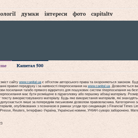
ології
думки
інтереси
фото
capitaltv
time
Капитал 500
 зміст сайту
www.capital.ua
є об'єктом авторського права та охороняються законом. Буд
анні правил передруку і за наявності гіперпосилання на
www.capital.ua
. Дозволяється ви
мови посилання та/або прямого відкритого для пошукових систем гіперпосилання на без
гіперпосилання має бути розміщене в підзаголовку або першому абзаці матеріалу. Розм
ексту використовуваного матеріалу. Будь-яке використання матеріалів, які знаходять
допускається лише за попереднім письмовим дозволом правовласника. Категорично за
еріалів, опублікованих з позначкою в рамках угоди про синдикацію з Financial Times Lim
Presse, Reuters, Інтерфакс-Україна, Українські новини, УНІАН суворо заборонено. Мат
23