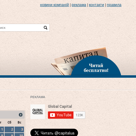
новини компаній
|
реклама
|
контакти
|
правила
Читай
бесплатно!
РЕКЛАМА
т
Сб
Вс
1
2
3
8
9
10