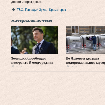
дороги и ограждения.
ТБО
,
Геннадий Зубко
,
Краматорск
материалы по теме
Зеленский пообещал
Во Львове в два раза
построить 5 медгородков
подорожал вывоз мусо
22169
18317