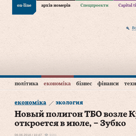
on-line
архів номерів
Спецпроекти
Capital 
В
політика
економіка
бізнес
фінанси
техн
економіка
экология
Новый полигон ТБО возле 
откроется в июле, – Зубко
06.06.2018 / 10:47
9161