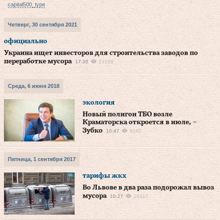
capital500_type
Четверг, 30 сентября 2021
официально
Украина ищет инвесторов для строительства заводов по
переработке мусора
17:36
23159
Среда, 6 июня 2018
экология
Новый полигон ТБО возле
Краматорска откроется в июле, –
Зубко
10:47
9162
Пятница, 1 сентября 2017
тарифы жкх
Во Львове в два раза подорожал вывоз
мусора
10:27
18317