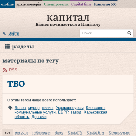
on-line
архів номерів
Спецпроекти
Capital time
Капитал 500
Бізнес починається з Капіталу
Войти
разделы
материалы по тегу
RSS
ТБО
С этим тегом чаще всего используют:
Львов
,
мусор
,
лизинг
,
Укрэкоресурсы
,
Киевсовет
,
коммунальные услуги
,
ЕБРР
,
завод
,
Харьковская
область
,
Дергачи
все
новости
публикации
фото
CapitalTV
Capital time
Спецпроекты