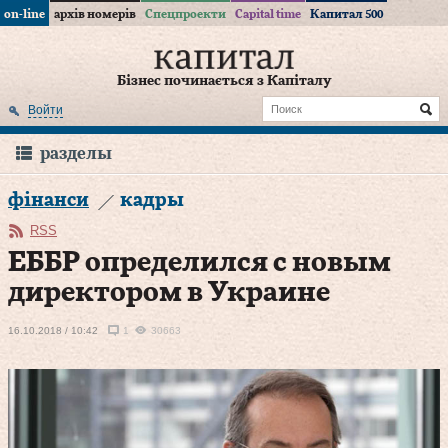
on-line
архів номерів
Спецпроекти
Capital time
Капитал 500
Бізнес починається з Капіталу
Войти
разделы
фінанси
кадры
RSS
ЕББР определился с новым
директором в Украине
16.10.2018 / 10:42
1
30663