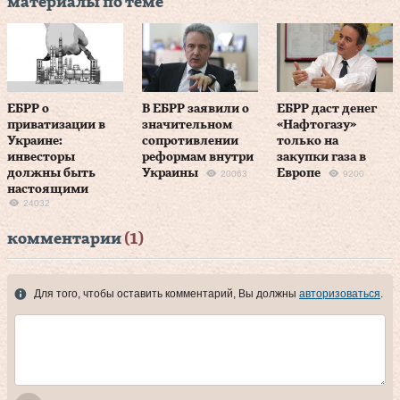
материалы по теме
ЕБРР о
В ЕБРР заявили о
ЕБРР даст денег
приватизации в
значительном
«Нафтогазу»
Украине:
сопротивлении
только на
инвесторы
реформам внутри
закупки газа в
должны быть
Украины
Европе
20063
9200
настоящими
24032
комментарии
(1)
Для того, чтобы оставить комментарий, Вы должны
авторизоваться
.