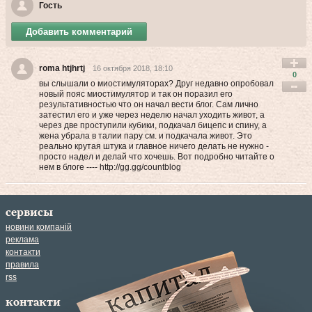
Гость
Добавить комментарий
roma htjhrtj
16 октября 2018, 18:10
0
вы слышали о миостимуляторах? Друг недавно опробовал
новый пояс миостимулятор и так он поразил его
результативностью что он начал вести блог. Сам лично
затестил его и уже через неделю начал уходить живот, а
через две проступили кубики, подкачал бицепс и спину, а
жена убрала в талии пару см. и подкачала живот. Это
реально крутая штука и главное ничего делать не нужно -
просто надел и делай что хочешь. Вот подробно читайте о
нем в блоге ---- http://gg.gg/countblog
сервисы
новини компаній
реклама
контакти
правила
rss
контакти