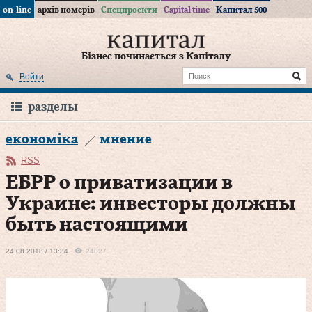
on-line
архів номерів
Спецпроекти
Capital time
Капитал 500
Бізнес починається з Капіталу
Войти
разделы
економіка
мнение
RSS
ЕБРР о приватизации в
Украине: инвесторы должны
быть настоящими
24.08.2018 / 13:34
24027