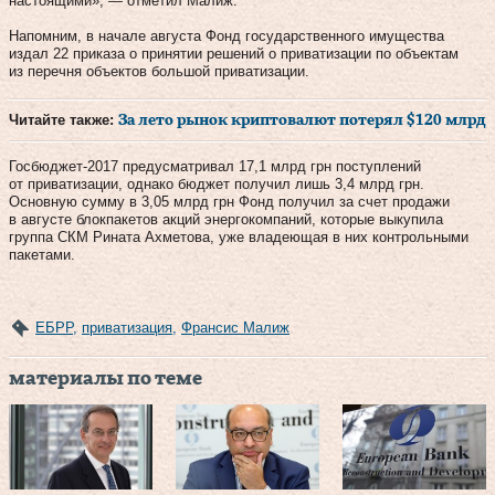
настоящими», — отметил Малиж.
Напомним, в начале августа Фонд государственного имущества
издал 22 приказа о принятии решений о приватизации по объектам
из перечня объектов большой приватизации.
Читайте также:
За лето рынок криптовалют потерял $120 млрд
Госбюджет-2017 предусматривал 17,1 млрд грн поступлений
от приватизации, однако бюджет получил лишь 3,4 млрд грн.
Основную сумму в 3,05 млрд грн Фонд получил за счет продажи
в августе блокпакетов акций энергокомпаний, которые выкупила
группа СКМ Рината Ахметова, уже владеющая в них контрольными
пакетами.
ЕБРР
,
приватизация
,
Франсис Малиж
материалы по теме