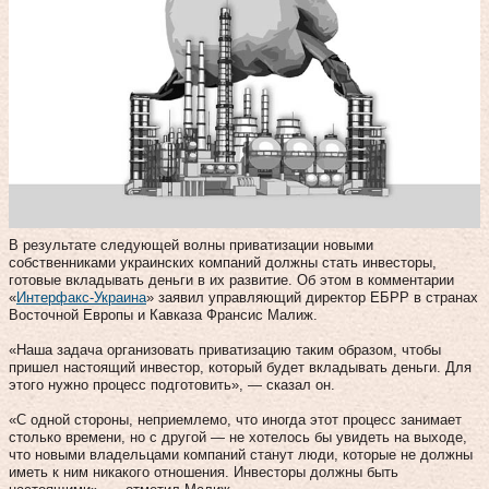
В результате следующей волны приватизации новыми
собственниками украинских компаний должны стать инвесторы,
готовые вкладывать деньги в их развитие. Об этом в комментарии
«
Интерфакс-Украина
» заявил управляющий директор ЕБРР в странах
Восточной Европы и Кавказа Франсис Малиж.
«Наша задача организовать приватизацию таким образом, чтобы
пришел настоящий инвестор, который будет вкладывать деньги. Для
этого нужно процесс подготовить», — сказал он.
«С одной стороны, неприемлемо, что иногда этот процесс занимает
столько времени, но с другой — не хотелось бы увидеть на выходе,
что новыми владельцами компаний станут люди, которые не должны
иметь к ним никакого отношения. Инвесторы должны быть