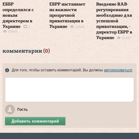
ЕББР
ЕБРР настаивает
Введение RAB-
определился с
на важности
регулирования
новым
прозрачной
необходимо для
директором в
приватизации в
успешной
Украине
Украине
приватизации, -
1
23308
30663
директор ЕБРР в
Украине
22357
комментарии
(0)
Для того, чтобы оставить комментарий, Вы должны
авторизоваться
.
Гость
Добавить комментарий