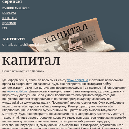
сервисы
новини компаній
реклама
контакти
правила
rss
контакти
e-mail:
contact@capital.ua
Бізнес починається з Капіталу
Ідеї оформлення, стиль та весь зміст сайту
www.capital.ua
є об'єктом авторського
права та охороняються законом. Будь-яке використання матеріалів сайту
допускається тільки при дотриманні правил передруку і за наявності гіперпосилання
на
www.capital.ua
. Дозволяється використання тільки матеріалів, що знаходяться у
відкритому доступі і лише за умови посилання та/або прямого відкритого для
пошукових систем гіперпосилання на безпосередню адресу матеріалу на
www.capital.ua www.capital.ua /a>. Посилання/гіперпосилання має бути розміщене в
підзаголовку або першому абзаці матеріалу. Розмір шрифту посилання або
гіперпосилання не повинен бути меншим за шрифт тексту використовуваного
матеріалу. Будь-яке використання матеріалів, які знаходяться у закритому доступі
та доступні лише зареєстрованим користувачам, допускається лише за попереднім
письмовим дозволом правовласника. Категорично заборонено передрук,
копіювання, відтворення, зміну або інше використання матеріалів, опублікованих з
позначкою в рамках угоди про синдикацію з Financial Times Limited. Використання