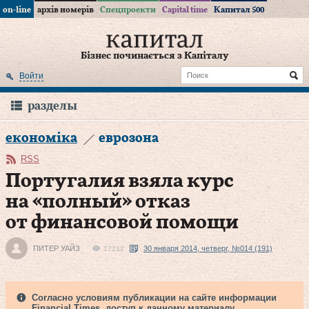
on-line
архів номерів
Спецпроекти
Capital time
Капитал 500
Бізнес починається з Капіталу
Войти
разделы
економіка
еврозона
RSS
Португалия взяла курс
на «полный» отказ
от финансовой помощи
ПИТЕР УАЙЗ
30 января 2014, четверг, №014 (191)
17212
Согласно условиям публикации на сайте информации
Financial Times, доступ к данному материалу