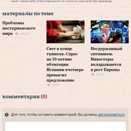
несет какой-либо ответственности за точность или качество перевода.
материалы по теме
Проблемы
посткризисного
мира
16415
Свет в конце
Несдержанный
туннеля. Спрос
оптимизм.
на 10‑летние
Инвесторы
облигации
вкладываются
Испании вчетверо
в рост Европы
18672
превысил
предложение
19297
комментарии
(0)
Для того, чтобы оставить комментарий, Вы должны
авторизоваться
.