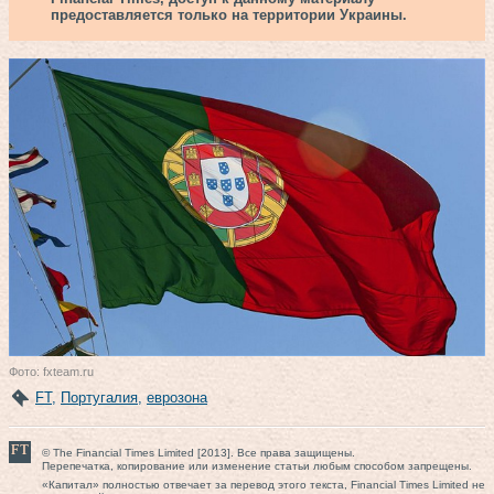
предоставляется только на территории Украины.
Фото: fxteam.ru
FT
,
Португалия
,
еврозона
© The Financial Times Limited [2013]. Все права защищены.
Перепечатка, копирование или изменение статьи любым способом запрещены.
«Капитал» полностью отвечает за перевод этого текста, Financial Times Limited не