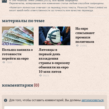
© The Financial Times Limited [2013]. Все права защищены.
Перепечатка, копирование или изменение статьи любым способом запрещены.
«Капитал» полностью отвечает за перевод этого текста, Financial Times Limited не
несет какой-либо ответственности за точность или качество перевода.
материалы по теме
На евро
списывают
промахи
политиков
15661
Польша заявила о
Литовцы в
готовности
первый день
перейти на евро
вхождения
7806
страны в еврозону
обменяли на евро
10 млн литов
9623
комментарии
(0)
Для того, чтобы оставить комментарий, Вы должны
авторизоваться
.