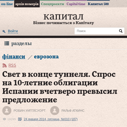
on-line
архів номерів
Спецпроекти
Capital time
Капитал 500
Бізнес починається з Капіталу
Войти
разделы
фінанси
еврозона
RSS
Свет в конце туннеля. Спрос
на 10‑летние облигации
Испании вчетверо превысил
предложение
РОБИН УИГГЛСУОРТ
РАЛЬФ АТКИНС
24 января 2014, пятница, №010 (187)
19295