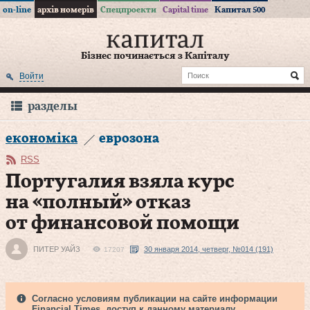
on-line
архів номерів
Спецпроекти
Capital time
Капитал 500
Бізнес починається з Капіталу
Войти
разделы
економіка
еврозона
RSS
Португалия взяла курс
на «полный» отказ
от финансовой помощи
ПИТЕР УАЙЗ
30 января 2014, четверг, №014 (191)
17207
Согласно условиям публикации на сайте информации
Financial Times, доступ к данному материалу