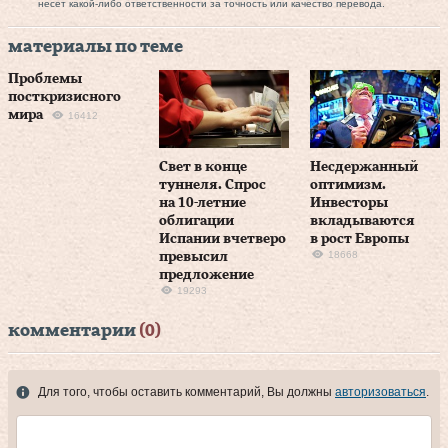
несет какой-либо ответственности за точность или качество перевода.
материалы по теме
Проблемы
посткризисного
мира
16412
Свет в конце
Несдержанный
туннеля. Спрос
оптимизм.
на 10‑летние
Инвесторы
облигации
вкладываются
Испании вчетверо
в рост Европы
18668
превысил
предложение
19293
комментарии
(0)
Для того, чтобы оставить комментарий, Вы должны
авторизоваться
.