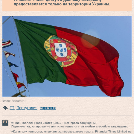
предоставляется только на территории Украины.
Фото: fxteam.ru
FT
,
Португалия
,
еврозона
© The Financial Times Limited [2013]. Все права защищены.
Перепечатка, копирование или изменение статьи любым способом запрещены.
«Капитал» полностью отвечает за перевод этого текста, Financial Times Limited не