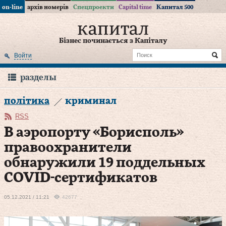
on-line
архів номерів
Спецпроекти
Capital time
Капитал 500
Бізнес починається з Капіталу
Войти
разделы
політика
криминал
RSS
В аэропорту «Борисполь»
правоохранители
обнаружили 19 поддельных
COVID-сертификатов
05.12.2021 / 11:21
42677