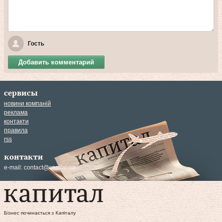
Гость
Добавить комментарий
сервисы
новини компаній
реклама
контакти
правила
rss
контакти
e-mail:
contact@capital.ua
Бізнес починається з Капіталу