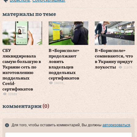
Борисполь
,
Covid-сертификат
материалы по теме
СБУ
В «Борисполе»
В «Борисполе»
ликвидировала
продолжают
сомневаются, что
самую большую в
ловить
в Украину придут
Украине сеть по
владельцев
лоукосты
11976
изготовлению
поддельных
поддельных
сертификатов
19370
Covid-
сертификатов
32669
комментарии
(0)
Для того, чтобы оставить комментарий, Вы должны
авторизоваться
.