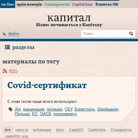
on-line
архів номерів
Спецпроекти
Capital time
Капитал 500
Бізнес починається з Капіталу
Войти
разделы
материалы по тегу
RSS
Covid-сертификат
С этим тегом чаще всего используют:
Дія
,
вакцинация
,
полиция
,
СБУ
,
Борисполь
,
Швейцария
,
Польша
,
ЕС
,
ОАСК
,
коронавирус
все
новости
публикации
фото
CapitalTV
Capital time
Спецпроекты
capital500_type