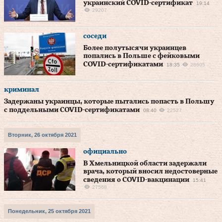
украинский COVID-сертификат
19:14
29207
соседи
Более полутысячи украинцев
попались в Польше с фейковыми
COVID-сертификатами
18:35
28605
криминал
Задержаны украинцы, которые пытались попасть в Польшу
с поддельными COVID-сертификатами
08:40
22527
Вторник, 26 октября 2021
официально
В Хмельницкой области задержали
врача, который вносил недостоверные
сведения о COVID-вакцинации
15:41
27568
Понедельник, 25 октября 2021