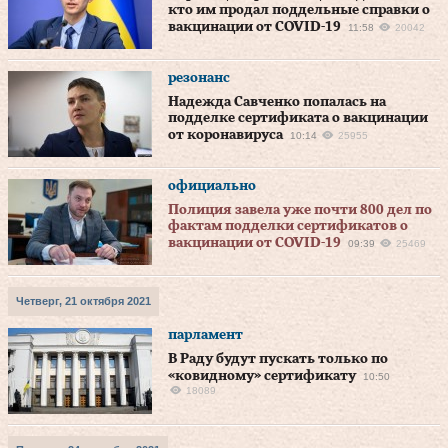
кто им продал поддельные справки о
вакцинации от COVID-19
11:58
20042
резонанс
Надежда Савченко попалась на
подделке сертификата о вакцинации
от коронавируса
10:14
25955
официально
Полиция завела уже почти 800 дел по
фактам подделки сертификатов о
вакцинации от COVID-19
09:39
25469
Четверг, 21 октября 2021
парламент
В Раду будут пускать только по
«ковидному» сертификату
10:50
18089