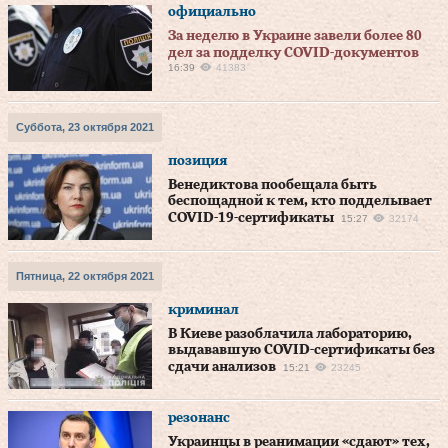
официально
За неделю в Украине завели более 80
дел за подделку COVID-документов
16:39
41383
Суббота, 23 октября 2021
позиция
Венедиктова пообещала быть
беспощадной к тем, кто подделывает
COVID-19-сертификаты
15:27
32174
Пятница, 22 октября 2021
криминал
В Киеве разоблачила лабораторию,
выдававшую COVID-сертификаты без
сдачи анализов
15:21
23245
резонанс
Украинцы в реанимации «сдают» тех,