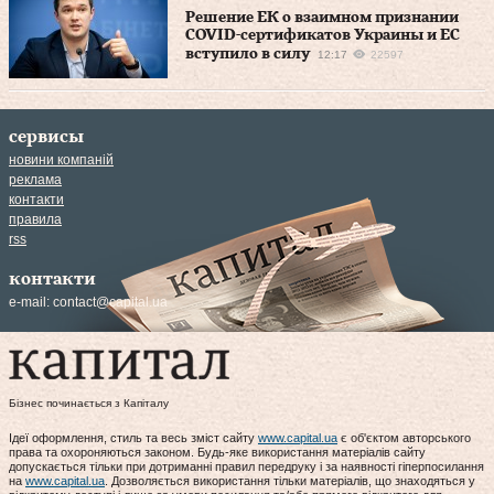
Решение ЕК о взаимном признании
COVID-сертификатов Украины и ЕС
вступило в силу
12:17
22597
сервисы
новини компаній
реклама
контакти
правила
rss
контакти
e-mail:
contact@capital.ua
Бізнес починається з Капіталу
Ідеї оформлення, стиль та весь зміст сайту
www.capital.ua
є об'єктом авторського
права та охороняються законом. Будь-яке використання матеріалів сайту
допускається тільки при дотриманні правил передруку і за наявності гіперпосилання
на
www.capital.ua
. Дозволяється використання тільки матеріалів, що знаходяться у