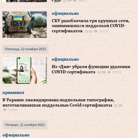
суде
13:46
28531
официально
СБУ разоблачила три крупных сети,
занимавшихся подделкой COVID-
сертификатов
11:11
29218
Пятница, 12 ноября 2021
официально
Из «Дии» убрали функцию удаления
COVID-сертификата
13:59
57508
криминал
В Украине ликвидирована подпольная типография,
изготавливавшая поддельные Covid-сертификаты
11:28
14934
Четверг, 11 ноября 2021
официально