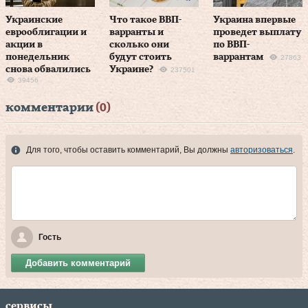
Украинские
Что такое ВВП-
Украина впервые
еврооблигации и
варранты и
проведет выплату
акции в
сколько они
по ВВП-
понедельник
будут стоить
варрантам
27863
снова обвалились
Украине?
237501
39456
комментарии
(0)
Для того, чтобы оставить комментарий, Вы должны
авторизоваться
.
Гость
Добавить комментарий
сервисы