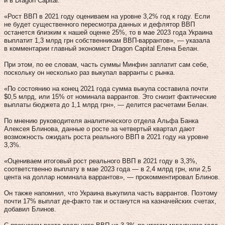
и в Dragon Capital.
«Рост ВВП в 2021 году оцениваем на уровне 3,2% год к году. Если
не будет существенного пересмотра данных и дефлятор ВВП
останется близким к нашей оценке 25%, то в мае 2023 года Украина
выплатит 1,3 млрд грн собственникам ВВП-варрантов», — указала
в комментарии главный экономист Dragon Capital Елена Белан.
При этом, по ее словам, часть суммы Минфин заплатит сам себе,
поскольку он несколько раз выкупал варранты с рынка.
«По состоянию на конец 2021 года сумма выкупа составила почти
$0,5 млрд, или 15% от номинала варрантов. Это снизит фактические
выплаты бюджета до 1,1 млрд грн», — делится расчетами Белан.
По мнению руководителя аналитического отдела Альфа Банка
Алексея Блинова, данные о росте за четвертый квартал дают
возможность ожидать роста реального ВВП в 2021 году на уровне
3,3%.
«Оцениваем итоговый рост реального ВВП в 2021 году в 3,3%,
соответственно выплату в мае 2023 года — в 2,4 млрд грн, или 2,5
цента на доллар номинала варрантов», — прокомментировал Блинов.
Он также напомнил, что Украина выкупила часть варрантов. Поэтому
почти 17% выплат де-факто так и останутся на казначейских счетах,
добавил Блинов.