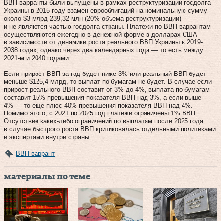
ВВП-варранты были выпущены в рамках реструктуризации госдолга
Украины в 2015 году взамен еврооблигаций на номинальную сумму
около $3 млрд 239,32 млн (20% объема реструктуризации)
и не являются частью госдолга страны. Платежи по ВВП-варрантам
осуществляются ежегодно в денежной форме в долларах США
в зависимости от динамики роста реального ВВП Украины в 2019-
2038 годах, однако через два календарных года — то есть между
2021-м и 2040 годами.
Если прирост ВВП за год будет ниже 3% или реальный ВВП будет
меньше $125,4 млрд, то выплат по бумагам не будет. В случае если
прирост реального ВВП составит от 3% до 4%, выплата по бумагам
составит 15% превышения показателя ВВП над 3%, а если выше
4% — то еще плюс 40% превышения показателя ВВП над 4%.
Помимо этого, с 2021 по 2025 год платежи ограничены 1% ВВП.
Отсутствие каких-либо ограничений по выплатам после 2025 года
в случае быстрого роста ВВП критиковалась отдельными политиками
и экспертами внутри страны.
ВВП-варрант
материалы по теме