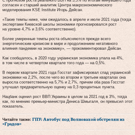
С прогнозом роста реального ВВП на 3,3% по итогам минувшего года
согласен и старший аналитик Центра макроэкономического
моделирования KSE Institute Игорь Дейсан.
«Такие темпы ниже, чем ожидалось в апреле и июле 2021 года (тогда
экспертами Киевской школы экономики прогнозировался рост
на уровне 4,7% и 3,6% соответственно).
Более умеренные темпы роста объясняются прежде всего
энергетическим кризисом в мире и продолжением негативного
влияния пандемии на экономику», — прокомментировал Дейсан.
Как сообщалось, в 2020 году украинская экономика упала на 4%,
в том числе в четвертом квартале того года — на 0,5%.
В первом квартале 2021 года Госстат зафиксировал спад украинской
экономики на 2,2%, после чего во втором и третьем кварталах она
выросла соответственно на 5,7% и 2,7%, причем оба раза Госстат
улучшал предварительную оценку на 0,3 процентных пункта.
Нацбанк оценил рост ВВП Украины в целом за 2021 год в 3%, тогда
как, по мнению премьер-министра Дениса Шмыгаля, он превысил этот
показатель.
Читайте также:
ГПУ: Автобус под Волновахой обстрелян из
«Градов»