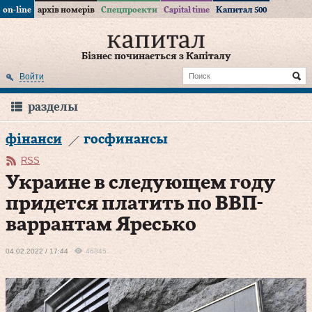
on-line
архів номерів
Спецпроекти
Capital time
Капитал 500
Бізнес починається з Капіталу
Войти
разделы
фінанси
госфинансы
RSS
Украине в следующем году
придется платить по ВВП-
варрантам Яресько
04.02.2022 / 17:44
46845