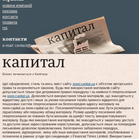
новини компаній
реклама
контакти
правила
rss
контакти
e-mail:
contact@capital.ua
Бізнес починається з Капіталу
Ідеї оформлення, стиль та весь зміст сайту
www.capital.ua
є об'єктом авторського
права та охороняються законом. Будь-яке використання матеріалів сайту
допускається тільки при дотриманні правил передруку і за наявності гіперпосилання
на
www.capital.ua
. Дозволяється використання тільки матеріалів, що знаходяться у
відкритому доступі і лише за умови посилання та/або прямого відкритого для
пошукових систем гіперпосилання на безпосередню адресу матеріалу на
www.capital.ua www.capital.ua /a>. Посилання/гіперпосилання має бути розміщене в
підзаголовку або першому абзаці матеріалу. Розмір шрифту посилання або
гіперпосилання не повинен бути меншим за шрифт тексту використовуваного
матеріалу. Будь-яке використання матеріалів, які знаходяться у закритому доступі
та доступні лише зареєстрованим користувачам, допускається лише за попереднім
письмовим дозволом правовласника. Категорично заборонено передрук,
копіювання, відтворення, зміну або інше використання матеріалів, опублікованих з
позначкою в рамках угоди про синдикацію з Financial Times Limited. Використання