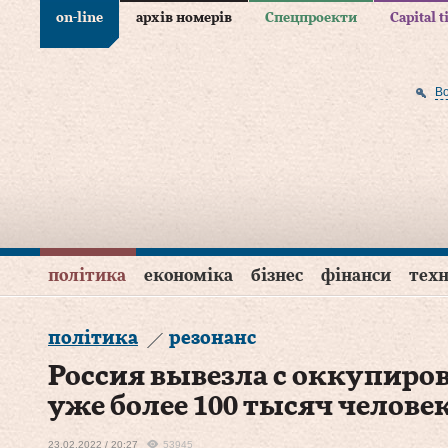
on-line
архів номерів
Спецпроекти
Capital 
В
політика
економіка
бізнес
фінанси
техн
політика
резонанс
Россия вывезла с оккупиро
уже более 100 тысяч челове
23.02.2022 / 20:27
53945