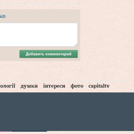
ься
.
Добавить комментарий
ології
думки
інтереси
фото
capitaltv