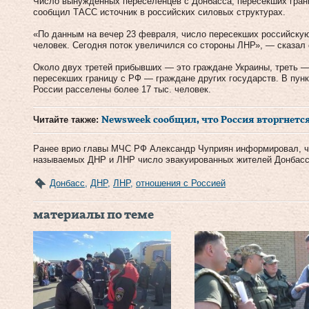
Число вынужденных переселенцев с Донбасса, пересекших грани
сообщил ТАСС источник в российских силовых структурах.
«По данным на вечер 23 февраля, число пересекших российскую
человек. Сегодня поток увеличился со стороны ЛНР», — сказал 
Около двух третей прибывших — это граждане Украины, треть —
пересекших границу с РФ — граждане других государств. В пунк
России расселены более 17 тыс. человек.
Читайте также:
Newsweek сообщил, что Россия вторгнется 
Ранее врио главы МЧС РФ Александр Чуприян информировал, чт
называемых ДНР и ЛНР число эвакуированных жителей Донбасса
Донбасс
,
ДНР
,
ЛНР
,
отношения с Россией
материалы по теме