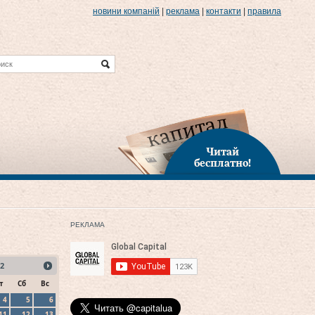
новини компаній
|
реклама
|
контакти
|
правила
Читай
бесплатно!
РЕКЛАМА
2
т
Сб
Вс
4
5
6
11
12
13