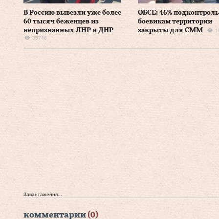
В Россию вывезли уже более
ОБСЕ: 46% подконтрол
60 тысяч беженцев из
боевикам территории
непризнанных ЛНР и ДНР
закрыты для СММ
1
35746
Завантаження...
комментарии
(0)