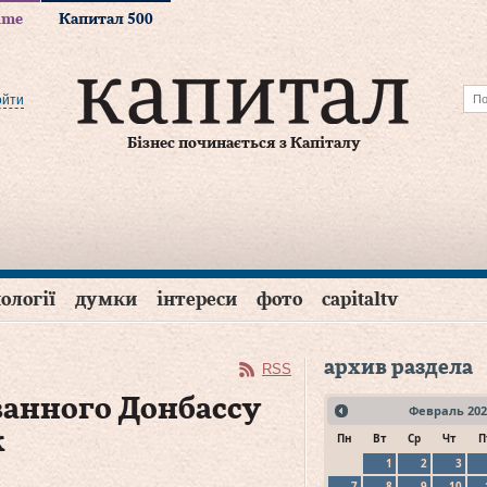
time
Капитал 500
ойти
Бізнес починається з Капіталу
ології
думки
інтереси
фото
capitaltv
архив раздела
RSS
ванного Донбассу
Февраль
202
к
Пн
Вт
Ср
Чт
П
1
2
3
7
8
9
10