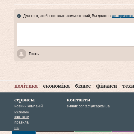
Для того, чтобы оставить комментарий, Вы должны
авторизоват
Гость
політика
економіка
бізнес
фінанси
техн
сервисы
контакти
новини компаній
e-mail:
contact@capital.ua
реклама
контакти
правила
rss