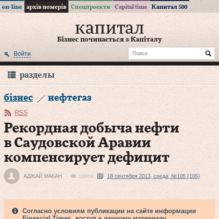
on-line
архів номерів
Спецпроекти
Capital time
Капитал 500
Бізнес починається з Капіталу
Войти
разделы
бізнес
нефтегаз
RSS
Рекордная добыча нефти
в Саудовской Аравии
компенсирует дефицит
АДЖАЙ МАКАН
18 сентября 2013, среда, №105 (105)
18904
Согласно условиям публикации на сайте информации
Financial Times, доступ к данному материалу