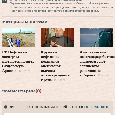
© The Financial Times Limited [2013]. Все права защищены.
Перепечатка, копирование или изменение статьи любым способом запрещены.
«Капитал» полностью отвечает за перевод этого текста, Financial Times Limited не
несет какой-либо ответственности за точность или качество перевода.
материалы по теме
FT: Нефтяные
Крупные
Американские
эксперты
нефтяные
нефтепереработчи
пытаются понять
компании
экспортируют
Саудовскую
оценивают
сланцевую
Аравию
выгоды
революцию
22975
от возвращения
в Европу
21259
Ирана
19200
комментарии
(0)
Для того, чтобы оставить комментарий, Вы должны
авторизоваться
.