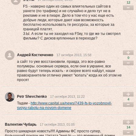
12
FS - наверно один из самых влиятельных сайтов в
уанете (по трафику) и не случайно и дело тут не в
рекламе и не в пиаре. Дело в том что у нас еще есть
добрые люди, которые дают нам возможность
бесплатно использовать те рессурсы, за которые за
границей платят.
З.Ы. А если ты не заходил на FSку, то где же ты смотрел
фильмы? С дисков купленных в переходе?
Андрей Костюченко
17 октября 2013, 15:58
0
а сайт то уже восстановили. правда, это все-равно
полумеры. основные сервера, если они в украине, все
равно будут теперь искать - и скорее всего найдут, наши
правохранители отлично умеют "копать" когда их об этом не
просят
Petr Shevchenko
17 октября 2013, 11:22
4
Тадам -
http://www.capital.ua/news/7439-fs-to-vozobnovil-
svoyu-rabotu-na-novom-domene
Валентин Чубарь
17 октября 2013, 01:05
14
Просто шикарная новость!!!!! Админы ФС просто супер,
большущий поклон им. Цитата "ewq.to — это временный домен