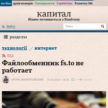
on-line
архів номерів
Спецпроекти
Capital time
Капитал 500
Бізнес починається з Капіталу
Войти
разделы
технології
интернет
RSS
Файлообменник fs.to не
работает
ИГОРЬ ФИЛИППОВСКИЙ
15.10.2013 / 18:19
70
253694