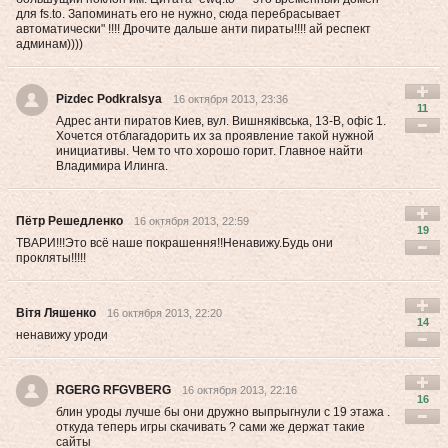
для fs.to. Запоминать его не нужно, сюда перебрасывает
автоматически" !!!! Дрочите дальше анти пираты!!!! ай респект
админам))))
Pizdec Podkralsya
16 октября 2013, 23:36
11
Адрес анти пиратов Киев, вул. Вишняківська, 13-В, офіс 1.
Хочется отблагадорить их за проявление такой нужной
инициативы. Чем то что хорошо горит. Главное найти
Владимира Илинга.
Пётр Решедленко
16 октября 2013, 22:59
19
ТВАРИ!!!Это всё наше покрашення!!Ненавижу.Будь они
прокляты!!!!!
Вітя Ляшенко
16 октября 2013, 22:20
14
ненавижу уроди
RGERG RFGVBERG
16 октября 2013, 22:16
16
блин уроды лучше бы они дружно выпрыгнули с 19 этажа .
откуда теперь игры скачивать ? сами же держат такие
сайты