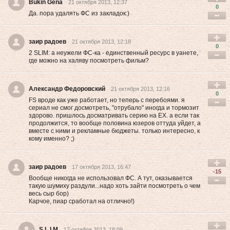
Bukin Gena
21 октября 2013, 12:37
0
Да. пора удалять ФС из закладок:)
заир радоев
21 октября 2013, 12:18
0
2 SLIM: а неужели ФС-ка - единственный ресурс в уанете,
где можно на халяву посмотреть фильм?
Александр Федоровский
21 октября 2013, 12:16
0
FS вроде как уже работает, но теперь с перебоями. я
сериал не смог досмотреть, "отрубало" иногда и тормозит
здорово. пришлось досматривать серию на EX. а если так
продолжится, то вообще половина юзеров оттуда уйдет, а
вместе с ними и рекламные бюджеты. только интересно, к
кому именно? ;)
заир радоев
17 октября 2013, 16:47
-15
Вообще никогда не использовал ФС. А тут, оказывается
такую шумиху раздули...надо хоть зайти посмотреть о чем
весь сыр бор)
Карчое, пиар сработал на отлично!)
S L I M
17 октября 2013, 18:09