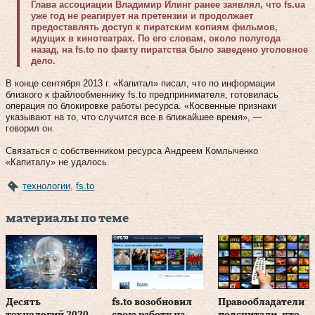
Глава ассоциации Владимир Илинг ранее заявлял, что fs.ua
уже год не реагирует на претензии и продолжает
предоставлять доступ к пиратским копиям фильмов,
идущих в кинотеатрах. По его словам, около полугода
назад, на fs.to по факту пиратства было заведено уголовное
дело.
В конце сентября 2013 г. «Капитал» писал, что по информации
близкого к файлообменнику fs.to предпринимателя, готовилась
операция по блокировке работы ресурса. «Косвенные признаки
указывают на то, что случится все в ближайшее время», —
говорил он.
Связаться с собственником ресурса Андреем Комлыченко
«Капиталу» не удалось.
технологии
,
fs.to
материалы по теме
Десять
fs.to возобновил
Правообладатели