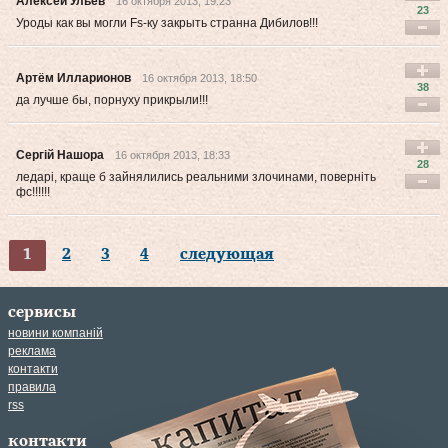
Алексей Ульев
16 октября 2013, 19:23
23
Уроды как вы могли Fs-ку закрыть странна Дибилов!!!
Артём Илларионов
16 октября 2013, 18:50
38
да лучше бы, порнуху прикрыли!!!
Сергій Нашора
16 октября 2013, 18:33
28
ледарі, краще б зайнялились реальними злочинами, поверніть
фс!!!!!!
1
2
3
4
следующая
сервисы
новини компаній
реклама
контакти
правила
rss
контакти