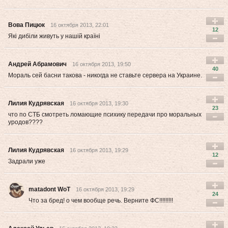
Вова Пицюк
16 октября 2013, 22:01
12
Які дибіли живуть у нашій країні
Андрей Абрамович
16 октября 2013, 19:50
40
Мораль сей басни такова - никогда не ставьте сервера на Украине.
Лилия Кудрявская
16 октября 2013, 19:30
23
что по СТБ смотреть ломающие психику передачи про моральных
уродов????
Лилия Кудрявская
16 октября 2013, 19:29
12
Задрали уже
matadont WoT
16 октября 2013, 19:29
24
Что за бред! о чем вообще речь. Верните ФС!!!!!!!!!