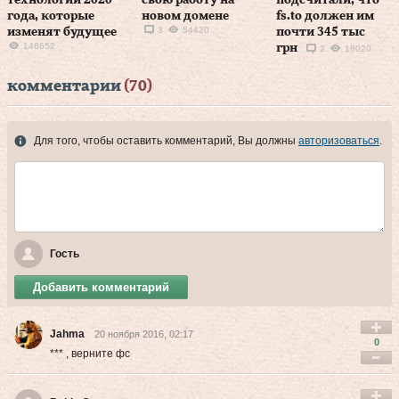
технологий 2020
свою работу на
подсчитали, что
года, которые
новом домене
fs.to должен им
3
54420
изменят будущее
почти 345 тыс
146652
грн
2
18020
комментарии
(70)
Для того, чтобы оставить комментарий, Вы должны
авторизоваться
.
Гость
Добавить комментарий
Jahma
20 ноября 2016, 02:17
0
*** , верните фс