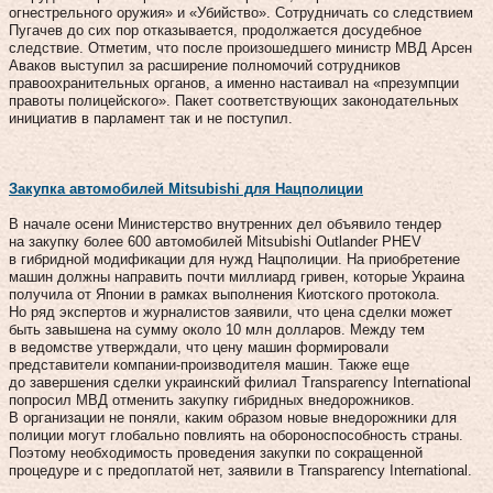
огнестрельного оружия» и «Убийство». Сотрудничать со следствием
Пугачев до сих пор отказывается, продолжается досудебное
следствие. Отметим, что после произошедшего министр МВД Арсен
Аваков выступил за расширение полномочий сотрудников
правоохранительных органов, а именно настаивал на «презумпции
правоты полицейского». Пакет соответствующих законодательных
инициатив в парламент так и не поступил.
Закупка автомобилей Mitsubishi для Нацполиции
В начале осени Министерство внутренних дел объявило тендер
на закупку более 600 автомобилей Mitsubishi Outlander PHEV
в гибридной модификации для нужд Нацполиции. На приобретение
машин должны направить почти миллиард гривен, которые Украина
получила от Японии в рамках выполнения Киотского протокола.
Но ряд экспертов и журналистов заявили, что цена сделки может
быть завышена на сумму около 10 млн долларов. Между тем
в ведомстве утверждали, что цену машин формировали
представители компании-производителя машин. Также еще
до завершения сделки украинский филиал Transparency International
попросил МВД отменить закупку гибридных внедорожников.
В организации не поняли, каким образом новые внедорожники для
полиции могут глобально повлиять на обороноспособность страны.
Поэтому необходимость проведения закупки по сокращенной
процедуре и с предоплатой нет, заявили в Transparency International.