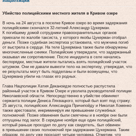
Нацполиции
Убийство полицейскими местного жителя в Кривом озере
В ночь на 24 августа в поселке Кривое озеро во время задержания
полицейскими скончался 32-летний Александр Цукерман.
К погибшему домой сотрудники правоохранительных органов
приехали по жалобе таксиста, у которого якобы Цукерман отобрал
деньги. Позже судебная экспертиза установила, что мужчина погиб
от выстрела в сердце. На теле Цукермана также были обнаружены
многочисленные синяки. Полицейские утверждали, что задержанный
оказывал им сопротивление. После инцидента в селе начались
беспорядки, местные жители пытались взять полицейский участок
штурмом. Они не давали вывезти тело на экспертизу, утверждая, что
ее результаты могут быть подделаны и были возмущены, что
Цукермана убили на глазах его родных.
Глава Нацполиции Хатия Деканоидзе полностью распустила
районный участок в Кривом Озере и уволила руководителей полиции
Николаевской области. Непосредственно в убийстве обвиняют
сержанта полиции Дениса Ляхвацкого, который был взят под стражу.
25 августа, полицейских Александра Причипойду и Николая Хоменко
также арестовали, инкриминируя им превышении служебных
полномочий. Позже обвинения были смягчены и в ноябре они были
отпущены под залог. В середине ноября еще один полицейский,
который раньше проходил по делу как свидетель, был обвинен
в превышении своих полномочий при задержании Цукермана. Таким
образом, по делу уже проходят четыре человека. Отметим, что