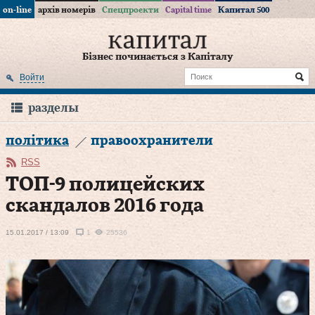
on-line
архів номерів
Спецпроекти
Capital time
Капитал 500
Бізнес починається з Капіталу
Войти
разделы
політика
правоохранители
RSS
ТОП-9 полицейских
скандалов 2016 года
15.01.2017 / 13:09
1
25536