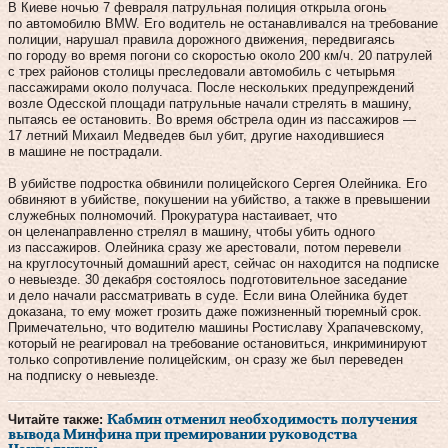
В Киеве ночью 7 февраля патрульная полиция открыла огонь
по автомобилю BMW. Его водитель не останавливался на требование
полиции, нарушал правила дорожного движения, передвигаясь
по городу во время погони со скоростью около 200 км/ч. 20 патрулей
с трех районов столицы преследовали автомобиль с четырьмя
пассажирами около получаса. После нескольких предупреждений
возле Одесской площади патрульные начали стрелять в машину,
пытаясь ее остановить. Во время обстрела один из пассажиров —
17 летний Михаил Медведев был убит, другие находившиеся
в машине не пострадали.
В убийстве подростка обвинили полицейского Сергея Олейника. Его
обвиняют в убийстве, покушении на убийство, а также в превышении
служебных полномочий. Прокуратура настаивает, что
он целенаправленно стрелял в машину, чтобы убить одного
из пассажиров. Олейника сразу же арестовали, потом перевели
на круглосуточный домашний арест, сейчас он находится на подписке
о невыезде. 30 декабря состоялось подготовительное заседание
и дело начали рассматривать в суде. Если вина Олейника будет
доказана, то ему может грозить даже пожизненный тюремный срок.
Примечательно, что водителю машины Ростиславу Храпачевскому,
который не реагировал на требование остановиться, инкриминируют
только сопротивление полицейским, он сразу же был переведен
на подписку о невыезде.
Читайте также:
Кабмин отменил необходимость получения
вывода Минфина при премировании руководства