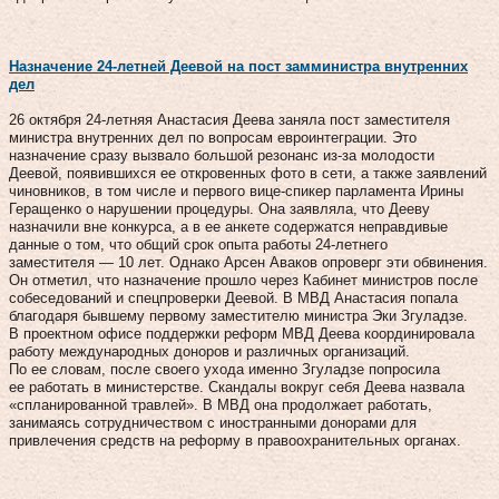
Назначение 24-летней Деевой на пост замминистра внутренних
дел
26 октября 24-летняя Анастасия Деева заняла пост заместителя
министра внутренних дел по вопросам евроинтеграции. Это
назначение сразу вызвало большой резонанс из-за молодости
Деевой, появившихся ее откровенных фото в сети, а также заявлений
чиновников, в том числе и первого вице-спикер парламента Ирины
Геращенко о нарушении процедуры. Она заявляла, что Дееву
назначили вне конкурса, а в ее анкете содержатся неправдивые
данные о том, что общий срок опыта работы 24-летнего
заместителя — 10 лет. Однако Арсен Аваков опроверг эти обвинения.
Он отметил, что назначение прошло через Кабинет министров после
собеседований и спецпроверки Деевой. В МВД Анастасия попала
благодаря бывшему первому заместителю министра Эки Згуладзе.
В проектном офисе поддержки реформ МВД Деева координировала
работу международных доноров и различных организаций.
По ее словам, после своего ухода именно Згуладзе попросила
ее работать в министерстве. Скандалы вокруг себя Деева назвала
«спланированной травлей». В МВД она продолжает работать,
занимаясь сотрудничеством с иностранными донорами для
привлечения средств на реформу в правоохранительных органах.