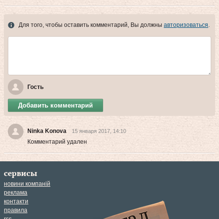
Для того, чтобы оставить комментарий, Вы должны
авторизоваться
.
Гость
Добавить комментарий
Ninka Konova
15 января 2017, 14:10
Комментарий удален
сервисы
новини компаній
реклама
контакти
правила