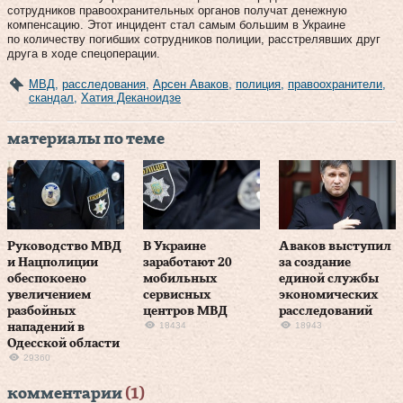
сотрудников правоохранительных органов получат денежную
компенсацию. Этот инцидент стал самым большим в Украине
по количеству погибших сотрудников полиции, расстрелявших друг
друга в ходе спецоперации.
МВД
,
расследования
,
Арсен Аваков
,
полиция
,
правоохранители
,
скандал
,
Хатия Деканоидзе
материалы по теме
Руководство МВД
В Украине
Аваков выступил
и Нацполиции
заработают 20
за создание
обеспокоено
мобильных
единой службы
увеличением
сервисных
экономических
разбойных
центров МВД
расследований
18434
18943
нападений в
Одесской области
29360
комментарии
(1)