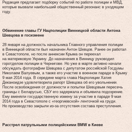
Редакция предлагает подборку событий по работе полиции и МВД,
которые вызвали наибольший общественный резонанс в уходящем
году.
Обвинение главы ГУ Нацполиции Винницкой области Антона
Шевцова в госизмене
28 января на должность начальника Главного управления полиции
в Винницкой области был назначен Антон Шевцов. Ранее он работал
в Севастополе, но после аннексии Крыма он переехал
на материковую Украину. До назначения в Винницу руководил
горотделом полиции в Чернигове. Но уже в марте активно начали
обсуждать фотографии Шевцова с депутатом российской Госдумы
Николаем Валуевым, а также его участие в военном параде в Крыму
9 мая 2014 года. В середине марта глава Нацполиции Хатия
Деканоидзе удовлетворила рапорт Шевцова об его увольнении.
После освобождения от должности и попытки Шевцовым пересечь
границы с Беларусью, СБУ его задержала и объявила подозрение.
Ему вменяли государственную измену за участие в параде 9 мая
2014 года в Севастополе с «георгиевской» ленточкой на груди.
Но производство закрыли из-за отсутствия состава преступления.
Расстрел патрульными полицейскими BMW в Киеве