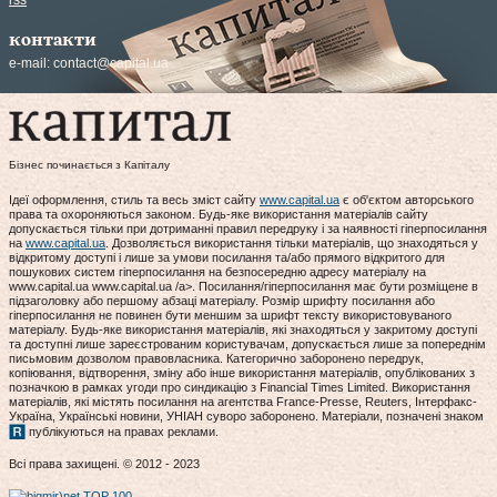
rss
контакти
e-mail:
contact@capital.ua
Бізнес починається з Капіталу
Ідеї оформлення, стиль та весь зміст сайту
www.capital.ua
є об'єктом авторського
права та охороняються законом. Будь-яке використання матеріалів сайту
допускається тільки при дотриманні правил передруку і за наявності гіперпосилання
на
www.capital.ua
. Дозволяється використання тільки матеріалів, що знаходяться у
відкритому доступі і лише за умови посилання та/або прямого відкритого для
пошукових систем гіперпосилання на безпосередню адресу матеріалу на
www.capital.ua www.capital.ua /a>. Посилання/гіперпосилання має бути розміщене в
підзаголовку або першому абзаці матеріалу. Розмір шрифту посилання або
гіперпосилання не повинен бути меншим за шрифт тексту використовуваного
матеріалу. Будь-яке використання матеріалів, які знаходяться у закритому доступі
та доступні лише зареєстрованим користувачам, допускається лише за попереднім
письмовим дозволом правовласника. Категорично заборонено передрук,
копіювання, відтворення, зміну або інше використання матеріалів, опублікованих з
позначкою в рамках угоди про синдикацію з Financial Times Limited. Використання
матеріалів, які містять посилання на агентства France-Presse, Reuters, Інтерфакс-
Україна, Українські новини, УНІАН суворо заборонено. Матеріали, позначені знаком
публікуються на правах реклами.
Всі права захищені. © 2012 - 2023