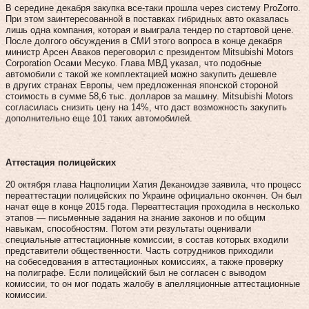
В середине декабря закупка все-таки прошла через систему ProZorro.
При этом заинтересованной в поставках гибридных авто оказалась
лишь одна компания, которая и выиграла тендер по стартовой цене.
После долгого обсуждения в СМИ этого вопроса в конце декабря
министр Арсен Аваков переговорил с президентом Mitsubishi Motors
Corporation Осами Месуко. Глава МВД указал, что подобные
автомобили с такой же комплектацией можно закупить дешевле
в других странах Европы, чем предложенная японской стороной
стоимость в сумме 58,6 тыс. долларов за машину. Mitsubishi Motors
согласилась снизить цену на 14%, что даст возможность закупить
дополнительно еще 101 таких автомобилей.
Аттестация полицейских
20 октября глава Нацполиции Хатия Деканоидзе заявила, что процесс
переаттестации полицейских по Украине официально окончен. Он был
начат еще в конце 2015 года. Переаттестация проходила в несколько
этапов — письменные задания на знание законов и по общим
навыкам, способностям. Потом эти результаты оценивали
специальные аттестационные комиссии, в состав которых входили
представители общественности. Часть сотрудников приходили
на собеседования в аттестационных комиссиях, а также проверку
на полиграфе. Если полицейский был не согласен с выводом
комиссии, то он мог подать жалобу в апелляционные аттестационные
комиссии.