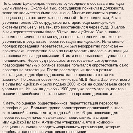
По словам Деканоидзе, четверть руководящего состава в полиции
были уволены. Около 4,4 тыс. сотрудников понизили в должности,
такое же количество было повышено. Многие активисты оценили
процесс переаттестации как провальный. По их подсчетам, были
уволены только 5% сотрудников из старой, еще милицейской
системы (это без учета тех, кто восстановился через суд). В целом
были переаттестованы более 80 тыс. полицейских. Уже в начале
апреля появились решения судов о восстановлении в должности,
уволенных в результате переаттестации полицейских. Изначально
порядок проведения переаттестации был некорректно прописан —
практически невозможно было по нему уволить человека из полиции
на основании вывода комиссии. Этим и воспользовались уволенные
полицейские. Через суд профсоюз аттестованных сотрудников
правоохранительных органов вообще попытался опротестовать само
проведение аттестации. После рассмотрения дела в разных
инстанциях, в декабре суд окончательно признал аттестацию
законной. По словам советника министра МВД Ивана Варченко, всего
в суды полицейскими было подано 2800 исков на обжалование своего
увольнения. Из них на декабрь 1900 дел уже рассмотрено, полторы
тысячи полицейских восстановились на прежние должности.
К лету, по оценкам общественников, переаттестация переросла
в профанацию. Большая группа волонтерских организаций вышла
из комиссий в начале лета, когда набором общественников для
переаттестации начали заниматься представители старой
милицейской власти. Активисты утверждали, что в комиссии
специально начали заводить «карманные» организации, которые
одобряли все решения участников от полиции.