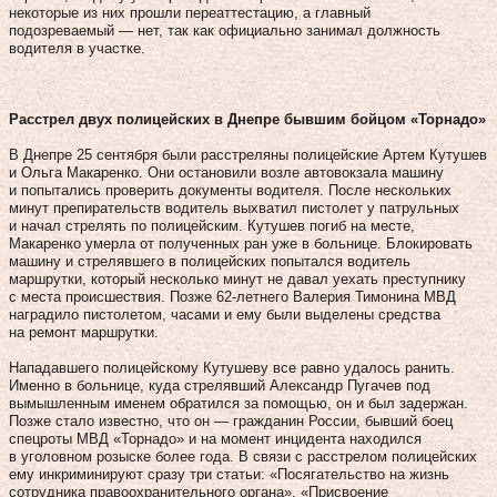
некоторые из них прошли переаттестацию, а главный
подозреваемый — нет, так как официально занимал должность
водителя в участке.
Расстрел двух полицейских в Днепре бывшим бойцом «Торнадо»
В Днепре 25 сентября были расстреляны полицейские Артем Кутушев
и Ольга Макаренко. Они остановили возле автовокзала машину
и попытались проверить документы водителя. После нескольких
минут препирательств водитель выхватил пистолет у патрульных
и начал стрелять по полицейским. Кутушев погиб на месте,
Макаренко умерла от полученных ран уже в больнице. Блокировать
машину и стрелявшего в полицейских попытался водитель
маршрутки, который несколько минут не давал уехать преступнику
с места происшествия. Позже 62-летнего Валерия Тимонина МВД
наградило пистолетом, часами и ему были выделены средства
на ремонт маршрутки.
Нападавшего полицейскому Кутушеву все равно удалось ранить.
Именно в больнице, куда стрелявший Александр Пугачев под
вымышленным именем обратился за помощью, он и был задержан.
Позже стало известно, что он — гражданин России, бывший боец
спецроты МВД «Торнадо» и на момент инцидента находился
в уголовном розыске более года. В связи с расстрелом полицейских
ему инкриминируют сразу три статьи: «Посягательство на жизнь
сотрудника правоохранительного органа», «Присвоение