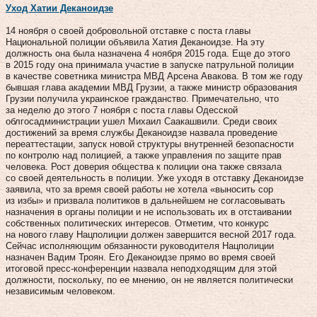
Уход Хатии Деканоидзе
14 ноября о своей добровольной отставке с поста главы
Национальной полиции объявила Хатия Деканоидзе. На эту
должность она была назначена 4 ноября 2015 года. Еще до этого
в 2015 году она принимала участие в запуске патрульной полиции
в качестве советника министра МВД Арсена Авакова. В том же году
бывшая глава академии МВД Грузии, а также министр образования
Грузии получила украинское гражданство. Примечательно, что
за неделю до этого 7 ноября с поста главы Одесской
облгосадминистрации ушел Михаил Саакашвили. Среди своих
достижений за время службы Деканоидзе назвала проведение
переаттестации, запуск новой структуры внутренней безопасности
по контролю над полицией, а также управления по защите прав
человека. Рост доверия общества к полиции она также связала
со своей деятельность в полиции. Уже уходя в отставку Деканоидзе
заявила, что за время своей работы не хотела «выносить сор
из избы» и призвала политиков в дальнейшем не согласовывать
назначения в органы полиции и не использовать их в отстаивании
собственных политических интересов. Отметим, что конкурс
на нового главу Нацполиции должен завершится весной 2017 года.
Сейчас исполняющим обязанности руководителя Нацполиции
назначен Вадим Троян. Его Деканоидзе прямо во время своей
итоговой пресс-конференции назвала неподходящим для этой
должности, поскольку, по ее мнению, он не является политически
независимым человеком.