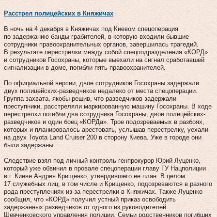
Расстрел полицейских в Княжичах
В ночь на 4 декабря в Княжичах под Киевом спецоперация
по задержанию банды грабителей, в которую входили бывшие
сотрудники правоохранительных органов, завершилась трагедий.
В результате перестрелки между собой спецподразделения «КОРД»
и сотрудников Госохраны, которые выехали на сигнал сработавшей
сигнализации в доме, погибли пять правоохранителей.
По официальной версии, двое сотрудников Госохраны задержали
двух полицейских-разведчиков недалеко от места спецоперации.
Группа захвата, якобы решив, что разведчиков задержали
преступники, расстреляли маркированную машину Госохраны. В ходе
перестрелки погибли два сотрудника Госохраны, двое полицейских-
разведчиков и один боец «КОРДа». Трое подозреваемых в разбоях,
которых и планировалось арестовать, услышав перестрелку, уехали
на двух Toyota Land Cruiser 200 в сторону Киева. Уже в городе они
были задержаны.
Следствие взял под личный контроль генпрокурор Юрий Луценко,
который уже обвинил в провале спецоперации главу ГУ Нацполиции
в г. Киеве Андрея Крищенко, утвердившего ее план. В целом
17 служебных лиц, в том числе и Крищенко, подозреваются в разного
рода преступлениях из-за перестрелки в Княжичах. Также Луценко
сообщил, что «КОРД» получил устный приказ освободить
задержанных разведчиков от одного из руководителей
Шевченковского управления полиции. Семьи родственников погибших