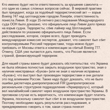
Кто именно будет нести ответственность за крушение самолета —
это один из самых сложных вопросов сейчас. В мировой практике
был прецедент, когда за подобный террористический акт — взрыв
Boeing 747 над шотландским городом Локерби, ответственность
понесла Ливия. В ходе 15‑летнего расследования Международного
суда ООН было доказано, что официальное лицо Ливии дало приказ
на взрыв судна. Террористы, сбив лайнер над Шотландией,
действовали по указанию официального лица Ливии. Если
расследование, которое, скорее всего, будет проводить
международная комиссия экспертов, докажет, что самолет был сбит
контролируемыми Россией террористами, тогда можно будет
требовать от Москвы ответа и компенсации за сбитый Boeing 777.
Отмечу, США уже пытаются дать понять, что Россия является
страной, финансирующей терроризм.
Для нашей страны важно будет доказать обстоятельства: что Украина
не была обязана полностью закрыть воздушное пространство, зная о
наличии неисправных «Буков» (или не зная о наличии исправных
«Буков»); что выстрел был произведен террористами и они делали
это под влиянием России. Также надо будет доказать, что не было
ошибки диспетчера днепропетровской FIR (днепропетровское
региональное структурное подразделение «Украероруху»), который
вел малайзийский самолет через воздушное пространство Украины. В
противном случае есть вероятность, что компенсации будет платить
Украина, поскольку самолет был сбит в ее воздушном пространстве.
Поэтому необходимо ждать результатов расследования, и
преждевременно говорить о том, какая страна понесет