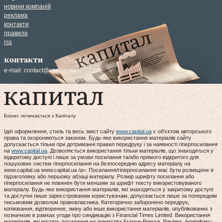
новини компаній
реклама
контакти
правила
rss
контакти
e-mail:
contact@capital.ua
Бізнес починається з Капіталу
Ідеї оформлення, стиль та весь зміст сайту
www.capital.ua
є об'єктом авторського
права та охороняються законом. Будь-яке використання матеріалів сайту
допускається тільки при дотриманні правил передруку і за наявності гіперпосилання
на
www.capital.ua
. Дозволяється використання тільки матеріалів, що знаходяться у
відкритому доступі і лише за умови посилання та/або прямого відкритого для
пошукових систем гіперпосилання на безпосередню адресу матеріалу на
www.capital.ua www.capital.ua /a>. Посилання/гіперпосилання має бути розміщене в
підзаголовку або першому абзаці матеріалу. Розмір шрифту посилання або
гіперпосилання не повинен бути меншим за шрифт тексту використовуваного
матеріалу. Будь-яке використання матеріалів, які знаходяться у закритому доступі
та доступні лише зареєстрованим користувачам, допускається лише за попереднім
письмовим дозволом правовласника. Категорично заборонено передрук,
копіювання, відтворення, зміну або інше використання матеріалів, опублікованих з
позначкою в рамках угоди про синдикацію з Financial Times Limited. Використання
матеріалів, які містять посилання на агентства France-Presse, Reuters, Інтерфакс-