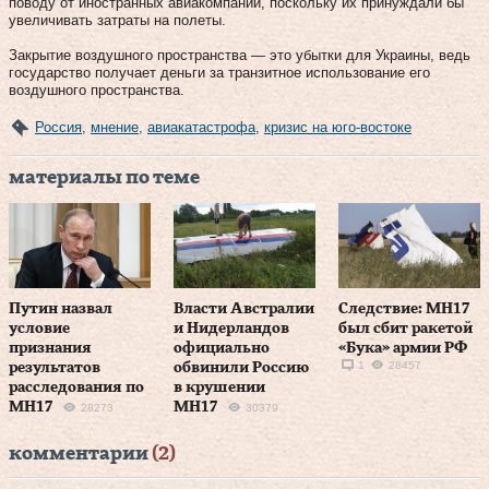
поводу от иностранных авиакомпаний, поскольку их принуждали бы
увеличивать затраты на полеты.
Закрытие воздушного пространства — это убытки для Украины, ведь
государство получает деньги за транзитное использование его
воздушного пространства.
Россия
,
мнение
,
авиакатастрофа
,
кризис на юго-востоке
материалы по теме
Путин назвал
Власти Австралии
Следствие: MH17
условие
и Нидерландов
был сбит ракетой
признания
официально
«Бука» армии РФ
1
28457
результатов
обвинили Россию
расследования по
в крушении
MH17
MH17
28273
30379
комментарии
(2)