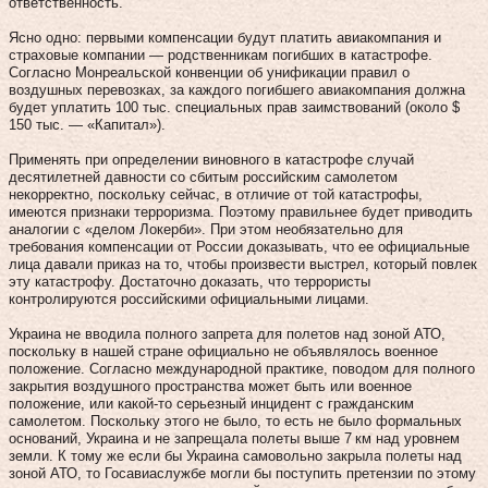
ответственность.
Ясно одно: первыми компенсации будут платить авиакомпания и
страховые компании — родственникам погибших в катастрофе.
Согласно Монреальской конвенции об унификации правил о
воздушных перевозках, за каждого погибшего авиакомпания должна
будет уплатить 100 тыс. специальных прав заимствований (около $
150 тыс. — «Капитал»).
Применять при определении виновного в катастрофе случай
десятилетней давности со сбитым российским самолетом
некорректно, поскольку сейчас, в отличие от той катастрофы,
имеются признаки терроризма. Поэтому правильнее будет приводить
аналогии с «делом Локерби». При этом необязательно для
требования компенсации от России доказывать, что ее официальные
лица давали приказ на то, чтобы произвести выстрел, который повлек
эту катастрофу. Достаточно доказать, что террористы
контролируются российскими официальными лицами.
Украина не вводила полного запрета для полетов над зоной АТО,
поскольку в нашей стране официально не объявлялось военное
положение. Согласно международной практике, поводом для полного
закрытия воздушного пространства может быть или военное
положение, или какой‑то серьезный инцидент с гражданским
самолетом. Поскольку этого не было, то есть не было формальных
оснований, Украина и не запрещала полеты выше 7 км над уровнем
земли. К тому же если бы Украина самовольно закрыла полеты над
зоной АТО, то Госавиаслужбе могли бы поступить претензии по этому