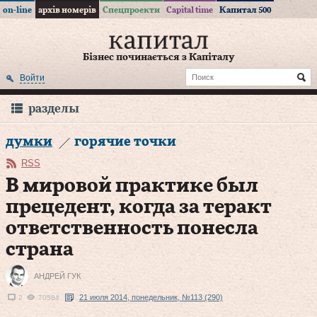
on-line
архів номерів
Спецпроекти
Capital time
Капитал 500
Бізнес починається з Капіталу
Войти
разделы
думки
горячие точки
RSS
В мировой практике был
прецедент, когда за теракт
ответственность понесла
страна
АНДРЕЙ ГУК
21 июля 2014, понедельник, №113 (290)
2
70584