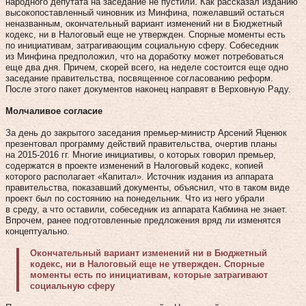
народного депутата на заседание не пустили. Как рассказал изданию
высокопоставленный чиновник из Минфина, пожелавший остаться
неназванным, окончательный вариант изменений ни в Бюджетный
кодекс, ни в Налоговый еще не утвержден. Спорные моменты есть
по инициативам, затрагивающим социальную сферу. Собеседник
из Минфина предположил, что на доработку может потребоваться
еще два дня. Причем, скорей всего, на неделе состоится еще одно
заседание правительства, посвященное согласованию реформ.
После этого пакет документов наконец направят в Верховную Раду.
Молчаливое согласие
За день до закрытого заседания премьер-министр Арсений Яценюк
презентовал программу действий правительства, очертив планы
на 2015‑2016 гг. Многие инициативы, о которых говорил премьер,
содержатся в проекте изменений в Налоговый кодекс, копией
которого располагает «Капитал». Источник издания из аппарата
правительства, показавший документы, объяснил, что в таком виде
проект был по состоянию на понедельник. Что из него убрали
в среду, а что оставили, собеседник из аппарата Кабмина не знает.
Впрочем, ранее подготовленные предложения вряд ли изменятся
концептуально.
Окончательный вариант изменений ни в Бюджетный
кодекс, ни в Налоговый еще не утвержден. Спорные
моменты есть по инициативам, которые затрагивают
социальную сферу