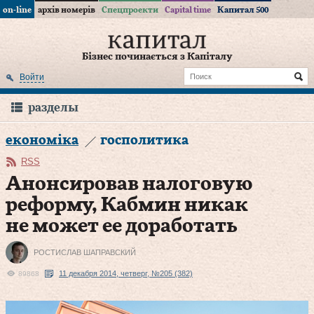
on-line
архів номерів
Спецпроекти
Capital time
Капитал 500
Бізнес починається з Капіталу
Войти
разделы
економіка
госполитика
RSS
Анонсировав налоговую
реформу, Кабмин никак
не может ее доработать
РОСТИСЛАВ ШАПРАВСКИЙ
11 декабря 2014, четверг, №205 (382)
89868