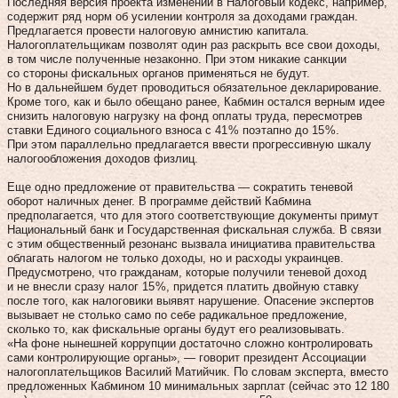
Последняя версия проекта изменений в Налоговый кодекс, например,
содержит ряд норм об усилении контроля за доходами граждан.
Предлагается провести налоговую амнистию капитала.
Налогоплательщикам позволят один раз раскрыть все свои доходы,
в том числе полученные незаконно. При этом никакие санкции
со стороны фискальных органов применяться не будут.
Но в дальнейшем будет проводиться обязательное декларирование.
Кроме того, как и было обещано ранее, Кабмин остался верным идее
снизить налоговую нагрузку на фонд оплаты труда, пересмотрев
ставки Единого социального взноса с 41 % по­этапно до 15 %.
При этом параллельно предлагается ввести прогрессивную шкалу
налогообложения доходов физлиц.
Еще одно предложение от правительства — сократить теневой
оборот наличных денег. В программе действий Кабмина
предполагается, что для этого соответствующие документы примут
Национальный банк и Государственная фискальная служба. В связи
с этим общественный резонанс вызвала инициатива правительства
облагать налогом не только доходы, но и расходы украинцев.
Предусмотрено, что гражданам, которые получили теневой доход
и не внесли сразу налог 15 %, придется платить двойную ставку
после того, как налоговики выявят нарушение. Опасение экспертов
вызывает не столько само по себе радикальное предложение,
сколько то, как фискальные органы будут его реализовывать.
«На фоне нынешней коррупции достаточно сложно контролировать
сами контролирующие органы», — говорит президент Ассоциации
налогоплательщиков Василий Матийчик. По словам эксперта, вместо
предложенных Кабмином 10 минимальных зарплат (сейчас это 12 180