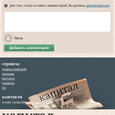
Для того, чтобы оставить комментарий, Вы должны
авторизоваться
.
Гость
Добавить комментарий
сервисы
новини компаній
реклама
контакти
правила
rss
контакти
e-mail:
contact@capital.ua