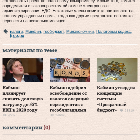
согласовать проект по налоговому компромиссу. Кроме того, комитет
определится с законопроектом об отмене электронного
администрирования НДС. Некоторые члены комитета настаивают на
полном упразднении нормы, тогда как другие предлагают ее только
перенести на несколько месяцев.
налоги
,
Минфин
,
госбюджет
,
Минэкономики
,
Налоговый кодекс
,
Кабмин
материалы по теме
Кабмин
Кабмин одобрил
Кабмин утвердил
планирует
освобождение от
концепцию
снизить долговую
налогов операций
системы
нагрузку до 55%
нерезидентов с
«Прозрачный
ВВП к 2020 году
гособлигациями
бюджет»
23819
45398
24602
комментарии
(0)