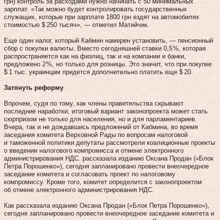
грн) контроль за расходами нужно начинать с 50 минимальных
зарплат. «Так можно будет контролировать государственных
служащих, которые при зарплате 1800 грн ездят на автомобилях
стоимостью $ 250 тысяч», — отметил Матийчик.
Еще один налог, который Кабмин намерен установить, — пенсионный
сбор с покупки валюты. Вместо сегодняшней ставки 0,5 %, которая
распространяется как на физлиц, так и на компании и банки,
предложено 2 %, но только для розницы. Это значит, что при покупке
$ 1 тыс. украинцам придется дополнительно платить еще $ 20.
Затянуть реформу
Впрочем, судя по тому, как члены правительства скрывают
последние наработки, итоговый вариант законопроекта может стать
сюрпризом не только для населения, но и для парламентариев.
Вчера, так и не дождавшись предложений от Кабмина, во время
заседания комитета Верховной Рады по вопросам налоговой
и таможенной политики депутаты рассмотрели коалиционные проекты
о введении налогового компромисса и отмене электронного
администрирования НДС. рассказала изданию Оксана Продан («Блок
Петра Порошенко»), сегодня запланировано провести внеочередное
заседание комитета и согласовать проект по налоговому
компромиссу. Кроме того, комитет определится с законопроектом
об отмене электронного администрирования НДС.
Как рассказала изданию Оксана Продан («Блок Петра Порошенко»),
сегодня запланировано провести внеочередное заседание комитета и