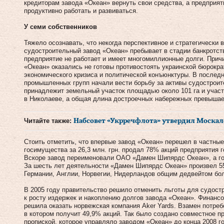
кредиторам завода «Океан» вернуть свои средства, а предприят
продуктивно работать и развиваться.
У семи собственников
Тяжело осознавать, что некогда перспективное и стратегически
судостроительный завод «Океан» пребывает в стадии банкротст
предприятие не работает и имеет многомиллионные долги. Прич
«Океан» оказались не готовы противостоять украинской бюрокра
экономического кризиса и политической конъюнктуры. В послед
промышленных групп начали вести борьбу за активы судостроит
принадлежит земельный участок площадью около 101 га и участ
в Николаеве, а общая длина достроечных набережных превышае
Читайте также:
Набсовет «Укрречфлота» утвердил Москал
Стоить отметить, что впервые завод «Океан» перешел в частные 
госимущества за 26,3 млн. грн. продал 78% акций предприятия 
Вскоре завод переименовали ОАО «Дамен Шипярдс Океан», а го
За шесть лет деятельности «Дамен Шипярдс Океан» произвел 55
Германии, Англии, Норвегии, Нидерландов общим дедвейтом бол
В 2005 году правительство решило отменить льготы для судост
к росту издержек и накоплению долгов завода «Океан». Финан
решила оказать норвежская компания Aker Yards. Взамен потреб
в котором получит 49,9% акций. Так было создано совместное п
пропиской, которое управляло заводом «Океан» до конца 2008 г