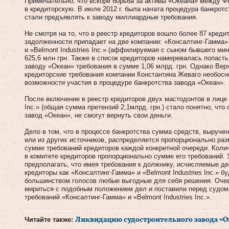
Примечательно, что вскоре борьба за активы «Океана» между Ф
в кредиторскую. В июле 2012 г. была начата процедура банкротс
стали предъявлять к заводу миллиардные требования.
Не смотря на то, что в реестр кредиторов вошло более 87 креди
задолженности припадает на две компании: «Консалтинг-Гамма» (г
и «Belmont Industries Inc.» (аффилируемая с сыном бывшего м
625,6 млн грн. Также в список кредиторов намеревалась попаст
заводу «Океан» требования в сумме 1,06 млрд. грн. Однако Ве
кредиторские требования компании Константина Жеваго необос
возможности участия в процедуре банкротства завода «Океан».
После включение в реестр кредиторов двух мастодонтов в лице 
Inc.» (общая сумма претензий 2,1млрд. грн.) стало понятно, чт
завод «Океан», не смогут вернуть свои деньги.
Дело в том, что в процессе банкротства сумма средств, выруч
или из других источников, распределяется пропорционально раз
сумме требований кредиторов каждой конкретной очереди. Коли
в комитете кредиторов пропорционально сумме его требований. 
предполагать, что имея требования к должнику, исчисляемые де
кредиторы как «Консалтинг-Гамма» и «Belmont Industries Inc.» б
большинством голосов любые выгодные для себя решения. Очев
мириться с подобным положением дел и поставили перед судом 
требований «Консалтинг-Гамма» и «Belmont Industries Inc.».
Читайте также:
Ликвидацию судо­строи­тельного завода «