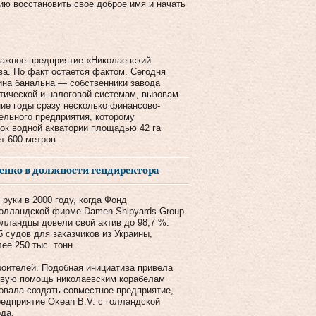
ию восстановить свое доброе имя и начать
 важное предприятие «Николаевский
ва. Но факт остается фактом. Сегодня
ина банальна — собственники завода
тической и налоговой системам, вызовам
ние годы сразу несколько финансово-
ельного предприятия, которому
ок водной акватории площадью 42 га
т 600 метров.
енко в должности гендиректора
руки в 2000 году, когда Фонд
голландской фирме Damen Shipyards Group.
лландцы довели свой актив до 98,7 %.
 судов для заказчиков из Украины,
ее 250 тыс. тонн.
роителей. Подобная инициатива привела
совую помощь николаевским корабелам
овала создать совместное предприятие,
редприятие Okean B.V. с голландской
ода.