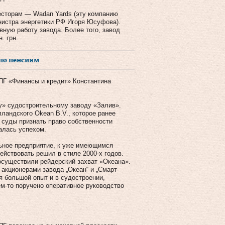
есторам — Wadan Yards (эту компанию
нистра энергетики РФ Игоря Юсуфова).
ную работу завода. Более того, завод
. грн.
 по пенсиям
ФПГ «Финансы и кредит» Константина
у» судостроительному заводу «Залив».
ландского Okean B.V., которое ранее
 суды признать право собственности
чалась успехом.
ьное предприятие, к уже имеющимся
йствовать решил в стиле 2000-х годов.
осуществили рейдерский захват «Океана».
акционерами завода „Океан“ и „Смарт-
я большой опыт и в судостроении,
ем-то поручено оперативное руководство