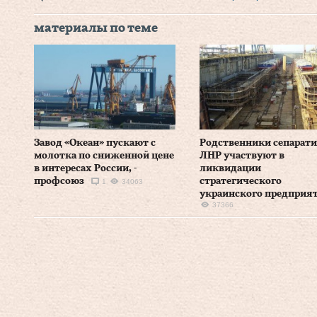
материалы по теме
Завод «Океан» пускают с
Родственники сепарати
молотка по сниженной цене
ЛНР участвуют в
в интересах России, -
ликвидации
профсоюз
стратегического
1
34063
украинского предприя
37366