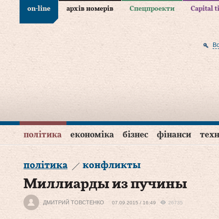
on-line
архів номерів
Спецпроекти
Capital 
В
політика
економіка
бізнес
фінанси
техн
політика
конфликты
Миллиарды из пучины
ДМИТРИЙ ТОВСТЕНКО
07.09.2015 / 16:49
26735