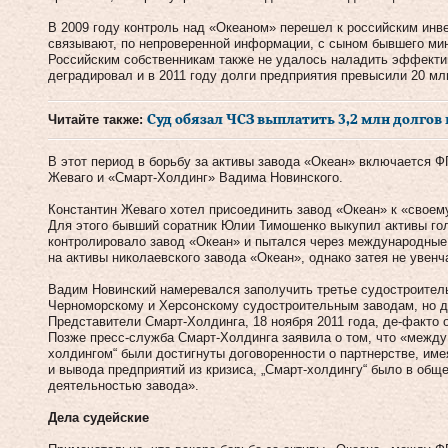
В 2009 году контроль над «Океаном» перешел к российским инв
связывают, по непроверенной информации, с сыном бывшего ми
Российским собственникам также не удалось наладить эффектив
деградировал и в 2011 году долги предприятия превысили 20 млн
Читайте также:
Суд обязал ЧСЗ выплатить 3,2 млн долгов
В этот период в борьбу за активы завода «Океан» включается 
Жеваго и «Смарт-Холдинг» Вадима Новинского.
Константин Жеваго хотел присоединить завод «Океан» к «своем
Для этого бывший соратник Юлии Тимошенко выкупил активы гол
контролировало завод «Океан» и пытался через международные
на активы николаевского завода «Океан», однако затея не увен
Вадим Новинский намеревался заполучить третье судостроител
Черноморскому и Херсонскому судостроительным заводам, но де
Представители Смарт-Холдинга, 18 ноября 2011 года, де-факто 
Позже пресс-служба Смарт-Холдинга заявила о том, что «между 
холдингом“ были достигнуты договоренности о партнерстве, име
и вывода предприятий из кризиса, „Смарт-холдингу“ было в общ
деятельностью завода».
Дела судейские