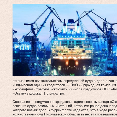
открывшимся обстоятельствам определений суда в деле о банкр
инициировал один из кредиторов — ПАО «Судоходная компания
«Укрречфлот» требуют исключить из числа кредиторов ООО «Ко
«Океан» задолжал 1,5 млрд грн.
Основание — надуманная кредитная задолженность завода «Оке
решения судов различных инстанций, которыми ранее дана юрид
которого возник долг. В Укрречфлоте надеются, что в ходе расс
хозяйственный суд Николаевской области вынесет справедливое