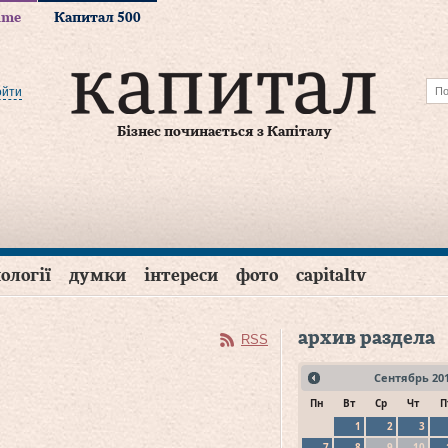
time
Капитал 500
ойти
Бізнес починається з Капіталу
ології
думки
інтереси
фото
capitaltv
архив раздела
RSS
Сентябрь
20
Пн
Вт
Ср
Чт
П
1
2
3
7
8
9
10