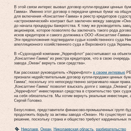
В этой связи интерес вызвал договор купли-продажи ценных бу
Гамма». Именно этот договор о передачи ценных бумаг на общую
для включения «Консалтинг-Гамма» в реестр кредиторов судост
«астрономический» контракт был заключен между заводом «Оке
до начала процедуры банкротства. К тому же руководитель заво
акционеров, которое позволяло бы заключать такого рода догов
исков кредиторов и самого должника к ООО «Консалтинг-Гамма»
Эти предположения подтвердили судьи хозяйственного суда Ник
апелляционного хозяйственного суда и Верховного суда Украины
В «Судоходной компании „Укрречфлот“ рассчитывают на объект
„Консалтинг-Гамма“ из реестра кредиторов, что в свою очерерд
завода „Океан“ вернуть свои средства».
Как рассказал руководитель «Укрречфлот»
в своем интервью
РБ
признали недействительным договор купли-продажи ценных бума
Гамма“, поскольку это непосредственно затрагивало наши права
„Консалтинг-Гамма“ позволит взыскать долги с завода „Океана“ 
„Укрречфлот“ инвестировал средства в строительство трех судо
на себя обязательств. Мы хотим вернуть реальные инвестиции
Сергей Головко.
Безусловно, представители финансово-промышленных групп буд
продолжить борьбу за активы завода «Океан». Но существует ш
решение, поскольку страна и общество требуют кардинальных 
Николаев
,
Океан
,
Николаевская область
,
разбирательство