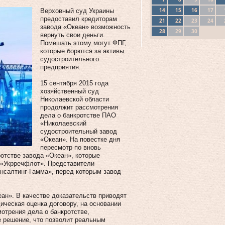
14
15
16
17
Верховный суд Украины
предоставил кредиторам
21
22
23
24
завода «Океан» возможность
28
29
30
вернуть свои деньги.
Помешать этому могут ФПГ,
которые борются за активы
судостроительного
предприятия.
15 сентября 2015 года
хозяйственный суд
Николаевской области
продолжит рассмотрения
дела о банкротстве ПАО
«Николаевский
судостроительный завод
«Океан». На повестке дня
пересмотр по вновь
отстве завода «Океан», которые
 «Укрречфлот». Представители
нсалтинг-Гамма», перед которым завод
ан». В качестве доказательств приводят
ическая оценка договору, на основании
мотрения дела о банкротстве,
 решение, что позволит реальным