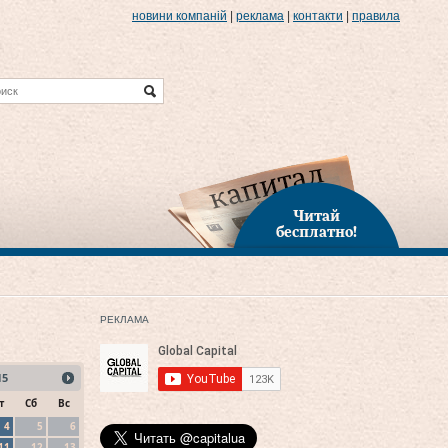
новини компаній
|
реклама
|
контакти
|
правила
Читай
бесплатно!
РЕКЛАМА
15
т
Сб
Вс
4
5
6
11
12
13