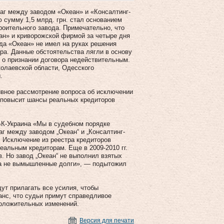
маг между заводом «Океан» и «Консалтинг-
 сумму 1,5 млрд. грн. стал основанием
роительного завода. Примечательно, что
ан» и криворожской фирмой за четыре дня
да «Океан» не имел на руках решения
ора. Данные обстоятельства лягли в основу
 о признании договора недействительным.
олаевской области, Одесского
.
ивное рассмотрение вопроса об исключении
ь повысит шансы реальных кредиторов
К-Украина «Мы в судебном порядке
г между заводом „Океан“ и „Консалтинг-
. Исключение из реестра кредиторов
реальным кредиторам. Еще в 2009-2010 гг.
в. Но завод „Океан“ не выполнил взятых
, а не вымышленные долги», — подытожил
ут прилагать все усилия, чтобы
анс, что судьи примут справедливое
положительных изменений.
Версия для печати