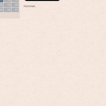
18
19
20
РЕКЛАМА
25
26
27