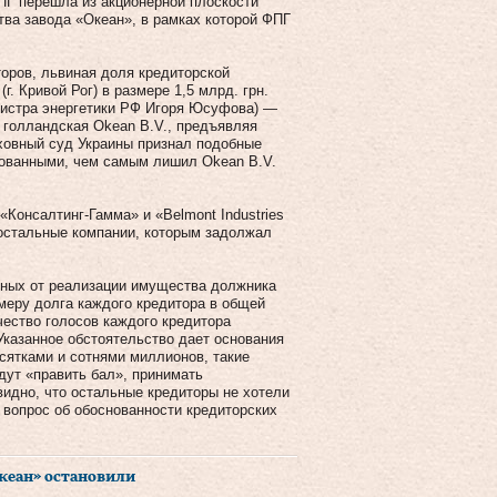
ПГ перешла из акционерной плоскости
тва завода «Океан», в рамках которой ФПГ
торов, львиная доля кредиторской
. Кривой Рог) в размере 1,5 млрд. грн.
инистра энергетики РФ Игоря Юсуфова) —
ь голландская Okean B.V., предъявляя
рховный суд Украины признал подобные
нованными, чем самым лишил Okean B.V.
«Консалтинг-Гамма» и «Belmont Industries
о остальные компании, которым задолжал
енных от реализации имущества должника
меру долга каждого кредитора в общей
чество голосов каждого кредитора
Указанное обстоятельство дает основания
сятками и сотнями миллионов, такие
удут «править бал», принимать
идно, что остальные кредиторы не хотели
вопрос об обоснованности кредиторских
Океан» остановили