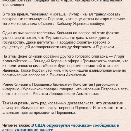
кубометров газа предприятий олигарха, находящихся в подземных
хранилищах.
В то же время, телеканал Фирташа «Интер» начал транслировать
воскресные пятиминутки Яценюка, хотя еще летом олигарх в эфире
того же телеканала объявлял Кабмину Яценюка «войну».
Один из высокопоставленных Кабмина на вопрос об этих фактах
уклончиво ответил, что Фирташ начал отдавать свои долги
государству. Даже депутаты «Народного фронта» говорят о
существующей договоренности между Фирташем и Яценюком.
На этом фоне близкий соратник другого топового олигарха — Игоря
Коломойского — Геннадий Корбан в эфире «Громадского» заявил, что
их политическая сила «Укроп» будет против возможной отставки
Яценюка. Также Корбан уточнил, что они нашли взаимопонимание по
политическим вопросам с Ринатом Ахметовым.
Ранее близкий к Порошенко бизнесмен Константин Григоришин в
интервью «Украинской правде» говорил, что «Арсения Петровича есть
плотные связи с Ринатом Леонидовичем Ахметовым».
Таким образом, есть ряд косвенных доказательств, что украинские
олигархи объединяются вокруг персоны Яценюка. И это может стать
альянсом против президента Порошенко.
Читайте также:
В США опровергли «ложные» сообщения в
адрес украинской власти