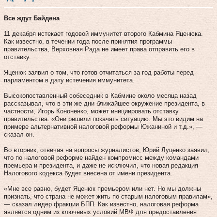
Все ждут Байдена
11 декабря истекает годовой иммунитет второго Кабмина Яценюка.
Как известно, в течении года после принятия программы
правительства, Верховная Рада не имеет права отправить его в
отставку.
Яценюк заявил о том, что готов отчитаться за год работы перед
парламентом в дату истечения иммунитета.
Высокопоставленный собеседник в Кабмине около месяца назад
рассказывал, что в эти же дни ближайшее окружение президента, в
частности, Игорь Кононенко, может инициировать отставку
правительства. «Они решили покачать ситуацию. Мы это видим на
примере альтернативной налоговой реформы Южаниной и т.д.», —
сказал он.
Во вторник, отвечая на вопросы журналистов, Юрий Луценко заявил,
что по налоговой реформе найден компромисс между командами
премьера и президента, и даже не исключил, что новая редакция
Налогового кодекса будет внесена от имени президента.
«Мне все равно, будет Яценюк премьером или нет. Но мы должны
признать, что страна не может жить по старым налоговым правилам»,
— сказал лидер фракции БПП. Как известно, налоговая реформа
является одним из ключевых условий МВФ для предоставления