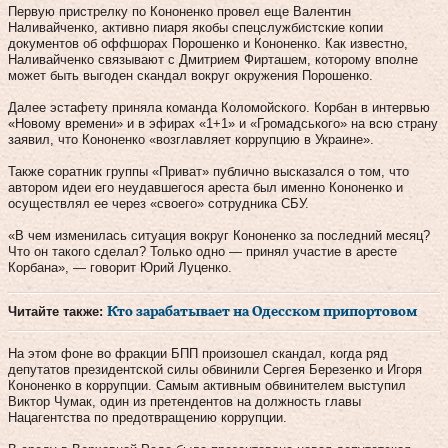
Первую пристрелку по Кононенко провел еще Валентин
Наливайченко, активно пиаря якобы спецслужбистские копии
документов об оффшорах Порошенко и Кононенко. Как известно,
Наливайченко связывают с Дмитрием Фирташем, которому вполне
может быть выгоден скандал вокруг окружения Порошенко.
Далее эстафету приняла команда Коломойского. Корбан в интервью
«Новому времени» и в эфирах «1+1» и «Громадського» на всю страну
заявил, что Кононенко «возглавляет коррупцию в Украине».
Также соратник группы «Приват» публично высказался о том, что
автором идеи его неудавшегося ареста был именно Кононенко и
осуществлял ее через «своего» сотрудника СБУ.
«В чем изменилась ситуация вокруг Кононенко за последний месяц?
Что он такого сделал? Только одно — принял участие в аресте
Корбана», — говорит Юрий Луценко.
Читайте также:
Кто зарабатывает на Одесском припортовом
На этом фоне во фракции БПП произошел скандал, когда ряд
депутатов президентской силы обвинили Сергея Березенко и Игоря
Кононенко в коррупции. Самым активным обвинителем выступил
Виктор Чумак, один из претендентов на должность главы
Нацагентства по предотвращению коррупции.