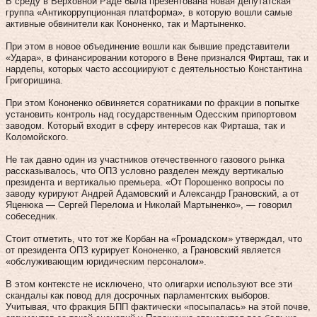
В среду в Верховной Раде была презентована новая депутатская
группа «Антикоррупционная платформа», в которую вошли самые
активные обвинители как Кононенко, так и Мартыненко.
При этом в новое объединение вошли как бывшие представители
«Удара», в финансировании которого в Вене признался Фирташ, так и
нардепы, которых часто ассоциируют с деятельностью Константина
Григоришина.
При этом Кононенко обвиняется соратниками по фракции в попытке
установить контроль над государственным Одесским припортовом
заводом. Который входит в сферу интересов как Фирташа, так и
Коломойского.
Не так давно один из участников отечественного газового рынка
рассказывалось, что ОПЗ условно разделен между вертикалью
президента и вертикалью премьера. «От Порошенко вопросы по
заводу курируют Андрей Адамовский и Александр Грановский, а от
Яценюка — Сергей Перелома и Николай Мартыненко», — говорил
собеседник.
Стоит отметить, что тот же Корбан на «Громадском» утверждал, что
от президента ОПЗ курирует Кононенко, а Грановский является
«обслуживающим юридическим персоналом».
В этом контексте не исключено, что олигархи используют все эти
скандалы как повод для досрочных парламентских выборов.
Учитывая, что фракция БПП фактически «посыпалась» на этой почве,