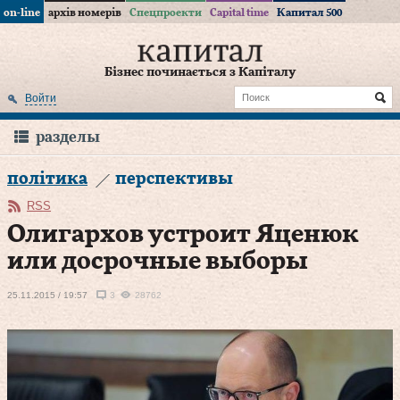
on-line
архів номерів
Спецпроекти
Capital time
Капитал 500
Бізнес починається з Капіталу
Войти
разделы
політика
перспективы
RSS
Олигархов устроит Яценюк
или досрочные выборы
25.11.2015 / 19:57
3
28762