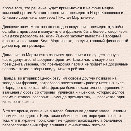
Кроме того, это решение будет приниматься и на фоне медиа-
кампаний против близкого соратника президента Игоря Кононенко и
близкого соратника премьера Николая Мартыненко.
Дискредитация Мартыненко выгодна окружению президента, чтобы
ослабить премьера и вынудить его фракцию быть более сговорчивой,
или даже расколоть ее, если Яценюк захочет вывести «Народный
фронт» из коалиции. Ведь Мартыненко, по сути, главный финансовый
донор партии премьера.
Давление на Мартыненко означает давление и на существенную
часть депутатов «Народного фронта». Также часть окружения
президента уверена, что премьерская партия не пойдет на досрочные
парламентские выборы ввиду низкого рейтинга.
Правда, во вторник Яценюк озвучил совсем другую позицию на
заседании фракции, потребовав восстановить работу местных ячеек
«Народного фронта». «На фракции было показательное единение и
взаимная любовь со стороны Турчинова и Яценюка, которых долгое
время пыталась рассорить команда президента», — рассказал один
из «фронтовиков».
В то же время, обвинения в адрес Кононенко делают более шаткими
позиции президента. Ведь такие обвинения подтверждают тезис о
том, что в Украине происходит не «деолигархизация», а банальное
перераспределения сфер влияния и финансовых потоков.