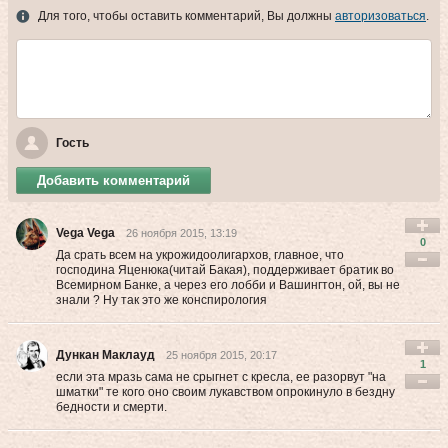
Для того, чтобы оставить комментарий, Вы должны
авторизоваться
.
Гость
Добавить комментарий
Vega Vega
26 ноября 2015, 13:19
0
Да срать всем на укрожидоолигархов, главное, что
господина Яценюка(читай Бакая), поддерживает братик во
Всемирном Банке, а через его лобби и Вашингтон, ой, вы не
знали ? Ну так это же конспирология
Дункан Маклауд
25 ноября 2015, 20:17
1
если эта мразь сама не срыгнет с кресла, ее разорвут "на
шматки" те кого оно своим лукавством опрокинуло в бездну
бедности и смерти.