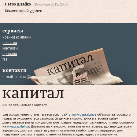
Петро Швайко
25 ноября 2015, 20:06
Комментарий удален
сервисы
новини компаній
реклама
контакти
правила
rss
контакти
e-mail:
contact@capital.ua
Бізнес починається з Капіталу
Ідеї оформлення, стиль та весь зміст сайту
www.capital.ua
є об'єктом авторського
права та охороняються законом. Будь-яке використання матеріалів сайту
допускається тільки при дотриманні правил передруку і за наявності гіперпосилання
на
www.capital.ua
. Дозволяється використання тільки матеріалів, що знаходяться у
відкритому доступі і лише за умови посилання та/або прямого відкритого для
пошукових систем гіперпосилання на безпосередню адресу матеріалу на