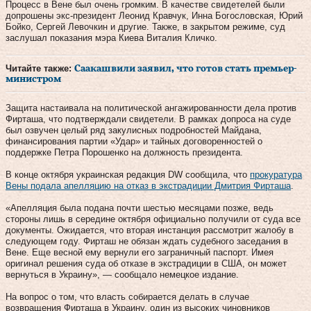
Процесс в Вене был очень громким. В качестве свидетелей были
допрошены экс-президент Леонид Кравчук, Инна Богословская, Юрий
Бойко, Сергей Левочкин и другие. Также, в закрытом режиме, суд
заслушал показания мэра Киева Виталия Кличко.
Читайте также:
Саакашвили заявил, что готов стать премьер-
министром
Защита настаивала на политической ангажированности дела против
Фирташа, что подтверждали свидетели. В рамках допроса на суде
был озвучен целый ряд закулисных подробностей Майдана,
финансирования партии «Удар» и тайных договоренностей о
поддержке Петра Порошенко на должность президента.
В конце октября украинская редакция DW сообщила, что
прокуратура
Вены подала апелляцию на отказ в экстрадиции Дмитрия Фирташа
.
«Апелляция была подана почти шестью месяцами позже, ведь
стороны лишь в середине октября официально получили от суда все
документы. Ожидается, что вторая инстанция рассмотрит жалобу в
следующем году. Фирташ не обязан ждать судебного заседания в
Вене. Еще весной ему вернули его заграничный паспорт. Имея
оригинал решения суда об отказе в экстрадиции в США, он может
вернуться в Украину», — сообщало немецкое издание.
На вопрос о том, что власть собирается делать в случае
возвращения Фирташа в Украину, один из высоких чиновников