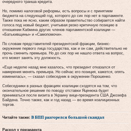
очередного транша кредита.
Но, помимо налоговой реформы, есть вопросы и с принятием
бюджета на следующий год, которого до сих пор нет в парламенте.
Также пока не ясно, каким образом правительство собирается найти
голоса под новый бюджет, учитывая резко критичную позицию в
отношении Кабмина других членов парламентской коалиции —
«Батькивщины» и «Самопомочи».
По словам представителей президентской фракции, бизнес-
окружение первого лица государства, как и он сам, действительно не
прочь сменить премьера. Но до сих пор не нашло ответа на вопрос,
кто может занять эту должность.
«Еще неделю назад мне казалось, что президент отказался от
намерения менять премьера. Но сейчас его позиция, кажется, опять
изменилась», — сказал собеседник в окружении Порошенко.
Собеседники в разных фракциях коалиции сходятся на том, что
окончательное решение по поводу отставки Яценюка будет
приниматься после визита в Украину вице-президента США Джозефа
Байдена. Точно также, как и год назад — во время коалиционных
торгов.
Читайте также:
В БПП разгорелся большой скандал
Раскол у президента