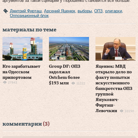
аргументов за такой сценарий у Порошенко становится все больше.
Дмитрий Фирташ
,
Арсений Яценюк
,
выборы
,
ОПЗ
,
олигархи
,
Оппозиционный блок
материалы по теме
Кто зарабатывает
Group DF: ОПЗ
Яценюк: МВД
на Одесском
задолжал
открыло дело по
припортовом
Ostchem более
факту попытки
27843
$193 млн
искусственного
11222
банкротства ОПЗ
группой
Янукович-
Фирташ-
Левочкин
10150
комментарии
(3)