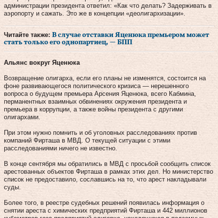
администрации президента ответил: «Как что делать? Задерживать в
аэропорту и сажать. Это же в концепции «деолигархизации».
Читайте также:
В случае отставки Яценюка премьером может
стать только его однопартиец, — БПП
Альянс вокруг Яценюка
Возвращение олигарха, если его планы не изменятся, состоится на
фоне развивающегося политического кризиса — нерешенного
вопроса о будущем премьера Арсения Яценюка, всего Кабмина,
перманентных взаимных обвинениях окружения президента и
премьера в коррупции, а также войны президента с другими
олигархами.
При этом нужно помнить и об уголовных расследованиях против
компаний Фирташа в МВД. О текущей ситуации с этими
расследованиями ничего не известно.
В конце сентября мы обратились в МВД с просьбой сообщить список
арестованных объектов Фирташа в рамках этих дел. Но министерство
список не предоставило, сославшись на то, что арест накладывали
суды.
Более того, в реестре судебных решений появилась информация о
снятии ареста с химических предприятий Фирташа и 442 миллионов