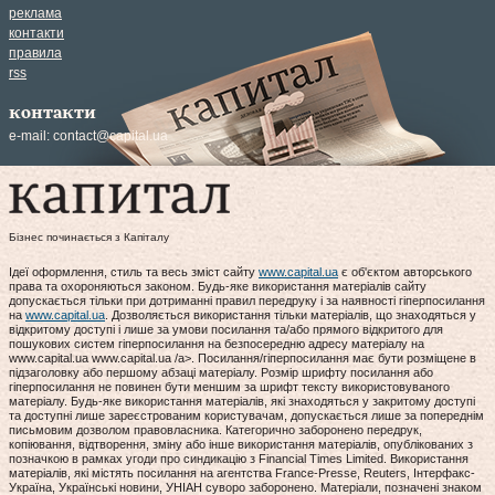
реклама
контакти
правила
rss
контакти
e-mail:
contact@capital.ua
Бізнес починається з Капіталу
Ідеї оформлення, стиль та весь зміст сайту
www.capital.ua
є об'єктом авторського
права та охороняються законом. Будь-яке використання матеріалів сайту
допускається тільки при дотриманні правил передруку і за наявності гіперпосилання
на
www.capital.ua
. Дозволяється використання тільки матеріалів, що знаходяться у
відкритому доступі і лише за умови посилання та/або прямого відкритого для
пошукових систем гіперпосилання на безпосередню адресу матеріалу на
www.capital.ua www.capital.ua /a>. Посилання/гіперпосилання має бути розміщене в
підзаголовку або першому абзаці матеріалу. Розмір шрифту посилання або
гіперпосилання не повинен бути меншим за шрифт тексту використовуваного
матеріалу. Будь-яке використання матеріалів, які знаходяться у закритому доступі
та доступні лише зареєстрованим користувачам, допускається лише за попереднім
письмовим дозволом правовласника. Категорично заборонено передрук,
копіювання, відтворення, зміну або інше використання матеріалів, опублікованих з
позначкою в рамках угоди про синдикацію з Financial Times Limited. Використання
матеріалів, які містять посилання на агентства France-Presse, Reuters, Інтерфакс-
Україна, Українські новини, УНІАН суворо заборонено. Матеріали, позначені знаком