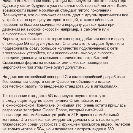
Начало его массовой эксплуатации планируется только с 2020 года.
Однако у связи будущего уже появился собственный логотип. Какие
возможности имеет мобильный стандарт пятого поколения?
Планируется, что он поможет связать друг с другом практически все
устройства по принципу интернета вещей, а также обеспечит
невероятно быстрое скачивание и передачу данных даже при
движении на высокой скорости, например, в самолете или
в скоростных поездах.
Впрочем, как считают некоторые эксперты, добиться всего и сразу
с помощью 5G вряд ли удастся. Сначала этот стандарт будет или
поддерживать сразу большое количество подключенных к сети
электронных устройств, или обеспечивать высокую скорость
передачи данных для меньшего количества потребителей.
Смешанные формы на вокзалах или в местах проведения
мероприятий при этом тоже будут допустимы.
На днях южнокорейский концерн LG и калифорнийский разработчик
беспроводных средств связи Qualcomm объявили о планах
совместной работы по внедрению стандарта 5G в автомобилях.
Тестирование стандарта 5G планируют осуществить уже
в следующем году во время зимних Олимпийских игр
в южнокорейском Пхенчхане. Учитывая это, очень кстати пришлась
разработка телефона Gigabit Phone, который китайский
производитель мобильных устройств ZTE привез на мобильный
конгресс. Эта новинка, как ожидается, должна стать настоящим
тяжеловесом среди устройств с функцией просмотра видео. Телефон
не только «готов к 5G», но и позволяет смотреть видео в 360