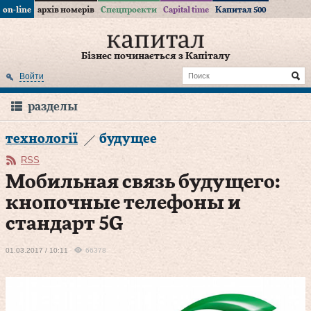
on-line
архів номерів
Спецпроекти
Capital time
Капитал 500
Бізнес починається з Капіталу
Войти
разделы
технології
будущее
RSS
Мобильная связь будущего:
кнопочные телефоны и
стандарт 5G
01.03.2017 / 10:11
66378