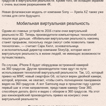
градусов в виртуальной реальности. Кроме того, он оснащен экраном
с очень высоким разрешением 4К.
Новая флагманская модель от компании Sony — Xperia XZ также уже
готова для сети будущего.
Мобильная виртуальная реальность
Одним из главных устройств 2016 стали очки виртуальной
реальности 3D. Теперь производители компьютерных технологий
пошли еще дальше. «Мобильная виртуальная реальность наконец
станет прорывом, поскольку люди смогут себе позволить такие
технологии», — считает Сара Хилл, основательница
и исполнительный директор компании StoryUp, которая несет
виртуальную реальность в жизни людей, не имеющих возможности
путешествовать.
По слухам, iPhone 8 будет оборудован встроенной камерой
на 360 градусов. Другие производители тоже идут по пути
использования технологий виртуальной реальности. Так, LG, который
привез на MWC новый смартфон G6, остался верен двойной камере,
которой, впрочем, не хватает, чтобы снять полноценное панорамное
видео на 360 градусов. А вот Samsung еще в прошлом году сделал
первый шаг в этом направлении, представив камеру Gear 360,
способную делать фото и видео с обзором в 360 градусов. На этот
раз южнокорейский производитель привез на конгресс очки
виртуальной реальности.