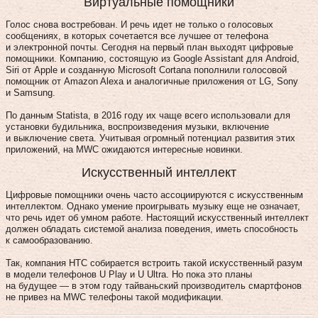
Виртуальные помощники
Голос снова востребован. И речь идет не только о голосовых
сообщениях, в которых сочетается все лучшее от телефона
и электронной почты. Сегодня на первый план выходят цифровые
помощники. Компанию, состоящую из Google Assistant для Android,
Siri от Apple и созданную Microsoft Cortana пополнили голосовой
помощник от Amazon Alexa и аналогичные приложения от LG, Sony
и Samsung.
По данным Statista, в 2016 году их чаще всего использовали для
установки будильника, воспроизведения музыки, включение
и выключение света. Учитывая огромный потенциал развития этих
приложений, на MWC ожидаются интересные новинки.
Искусственный интеллект
Цифровые помощники очень часто ассоциируются с искусственным
интеллектом. Однако умение проигрывать музыку еще не означает,
что речь идет об умном работе. Настоящий искусственный интеллект
должен обладать системой анализа поведения, иметь способность
к самообразованию.
Так, компания HTC собирается встроить такой искусственный разум
в модели телефонов U Play и U Ultra. Но пока это планы
на будущее — в этом году тайваньский производитель смартфонов
не привез на MWC телефоны такой модификации.