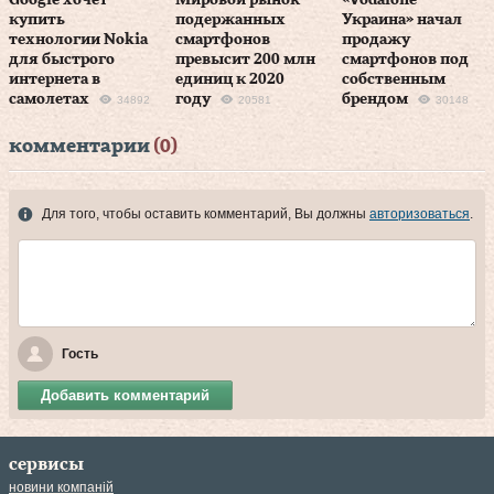
Google хочет
Мировой рынок
«Vodafone
купить
подержанных
Украина» начал
технологии Nokia
смартфонов
продажу
для быстрого
превысит 200 млн
смартфонов под
интернета в
единиц к 2020
собственным
самолетах
году
брендом
34892
20581
30148
комментарии
(0)
Для того, чтобы оставить комментарий, Вы должны
авторизоваться
.
Гость
Добавить комментарий
сервисы
новини компаній