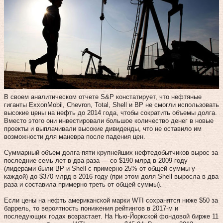
В своем аналитическом отчете S&P констатирует, что нефтяные
гиганты ExxonMobil, Chevron, Total, Shell и BP не смогли использовать
высокие цены на нефть до 2014 года, чтобы сократить объемы долга.
Вместо этого они инвестировали большое количество денег в новые
проекты и выплачивали высокие дивиденды, что не оставило им
возможности для маневра после падения цен.
Суммарный объем долга пяти крупнейших нефтедобытчиков вырос за
последние семь лет в два раза — со $190 млрд в 2009 году
(лидерами были BP и Shell c примерно 25% от общей суммы у
каждой) до $370 млрд в 2016 году (при этом доля Shell выросла в два
раза и составила примерно треть от общей суммы).
Если цены на нефть американской марки WTI сохранятся ниже $50 за
баррель, то вероятность понижения рейтингов в 2017-м и
последующих годах возрастает. На Нью-Йоркской фондовой бирже 11