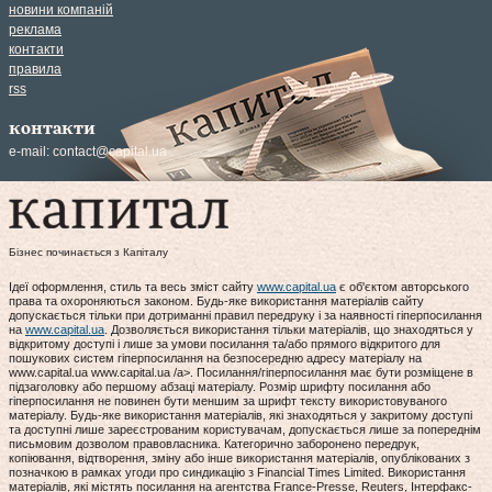
новини компаній
реклама
контакти
правила
rss
контакти
e-mail:
contact@capital.ua
Бізнес починається з Капіталу
Ідеї оформлення, стиль та весь зміст сайту
www.capital.ua
є об'єктом авторського
права та охороняються законом. Будь-яке використання матеріалів сайту
допускається тільки при дотриманні правил передруку і за наявності гіперпосилання
на
www.capital.ua
. Дозволяється використання тільки матеріалів, що знаходяться у
відкритому доступі і лише за умови посилання та/або прямого відкритого для
пошукових систем гіперпосилання на безпосередню адресу матеріалу на
www.capital.ua www.capital.ua /a>. Посилання/гіперпосилання має бути розміщене в
підзаголовку або першому абзаці матеріалу. Розмір шрифту посилання або
гіперпосилання не повинен бути меншим за шрифт тексту використовуваного
матеріалу. Будь-яке використання матеріалів, які знаходяться у закритому доступі
та доступні лише зареєстрованим користувачам, допускається лише за попереднім
письмовим дозволом правовласника. Категорично заборонено передрук,
копіювання, відтворення, зміну або інше використання матеріалів, опублікованих з
позначкою в рамках угоди про синдикацію з Financial Times Limited. Використання
матеріалів, які містять посилання на агентства France-Presse, Reuters, Інтерфакс-