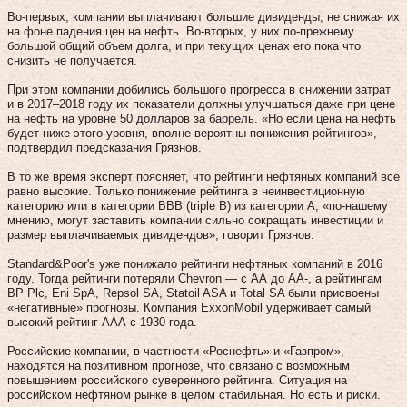
Во-первых, компании выплачивают большие дивиденды, не снижая их
на фоне падения цен на нефть. Во-вторых, у них по-прежнему
большой общий объем долга, и при текущих ценах его пока что
снизить не получается.
При этом компании добились большого прогресса в снижении затрат
и в 2017–2018 году их показатели должны улучшаться даже при цене
на нефть на уровне 50 долларов за баррель. «Но если цена на нефть
будет ниже этого уровня, вполне вероятны понижения рейтингов», —
подтвердил предсказания Грязнов.
В то же время эксперт поясняет, что рейтинги нефтяных компаний все
равно высокие. Только понижение рейтинга в неинвестиционную
категорию или в категории ВВВ (triple B) из категории А, «по-нашему
мнению, могут заставить компании сильно сокращать инвестиции и
размер выплачиваемых дивидендов», говорит Грязнов.
Standard&Poor's уже понижало рейтинги нефтяных компаний в 2016
году. Тогда рейтинги потеряли Chevron — c АА до АА-, а рейтингам
BP Plc, Eni SpA, Repsol SA, Statoil ASA и Total SA были присвоены
«негативные» прогнозы. Компания ExxonMobil удерживает самый
высокий рейтинг ААА с 1930 года.
Российские компании, в частности «Роснефть» и «Газпром»,
находятся на позитивном прогнозе, что связано с возможным
повышением российского суверенного рейтинга. Ситуация на
российском нефтяном рынке в целом стабильная. Но есть и риски.