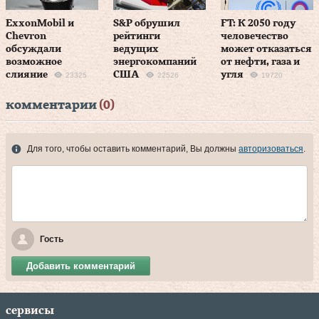
ExxonMobil и
S&P обрушил
FT: К 2050 году
Chevron
рейтинги
человечество
обсуждали
ведущих
может отказаться
возможное
энергокомпаний
от нефти, газа и
слияние
США
угля
23325
22526
19720
комментарии
(0)
Для того, чтобы оставить комментарий, Вы должны
авторизоваться
.
Гость
Добавить комментарий
сервисы