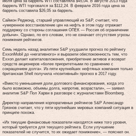
июля цена за баррель WTI составляла $45,04. В августе 2013 года
баррель WTI торговался за $112,24. В феврале 2016 года цена за
баррель составила $26,05 за баррель.
Саймон Редмонд, старший управляющий из S&P, считает, что
«умеренное восстановление цен на нефть в этом году отражает
поддержку со стороны соглашения ОПЕК — Россия об ограничении
добычи». Однако, по его словам, это не означает отсутствия угрозы
понижения рейтингов.
Семь недель назад аналитики S&P ухудшили прогноз по рейтингу
ExxonMobil до «негативного» и выразили обеспокоенность тем, что
Exxon делает капиталовложения, приобретение активов и возврат
средств акционеров «более приоритетными по сравнению с
сокращением долга». Из пяти крупнейших нефтяных компания только
британская Shell получила «позитивный» прогноз в 2017 году.
«Вместо уменьшения доли долгового финансирования, когда это
было возможно, объемы долга, напротив, возрастали», — заявил
аналитик S&P Пол Харви в разговоре с журналистами Bloomberg.
Директор направления корпоративных рейтингов S&P Александр
Грязнов считает, что у пяти крупнейших мировых компаний ситуация в
принципе похожа.
«Их текущие финансовые показатели находятся ниже того уровня,
который требуется для текущего рейтинга. Если улучшение
показателей не случится, то их ожидает понижение», — пояснил он.