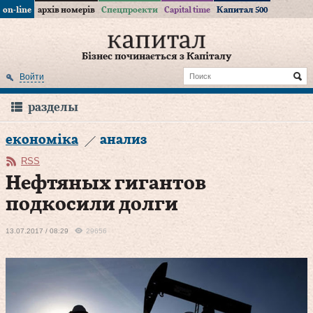
on-line
архів номерів
Спецпроекти
Capital time
Капитал 500
Бізнес починається з Капіталу
Войти
разделы
економіка
анализ
RSS
Нефтяных гигантов
подкосили долги
13.07.2017 / 08:29
29656