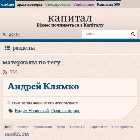
on-line
архів номерів
Спецпроекти
Capital time
Капитал 500
Бізнес починається з Капіталу
Войти
разделы
материалы по тегу
RSS
Андрей Клямко
С этим тегом чаще всего используют:
Вадим Новинский
,
Смарт-холдинг
все
новости
публикации
фото
CapitalTV
Capital time
Спецпроекты
capital500_type