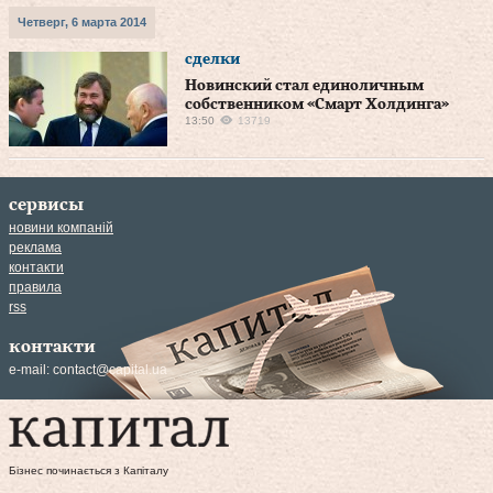
Четверг, 6 марта 2014
сделки
Новинский стал единоличным
собственником «Смарт Холдинга»
13:50
13719
сервисы
новини компаній
реклама
контакти
правила
rss
контакти
e-mail:
contact@capital.ua
Бізнес починається з Капіталу