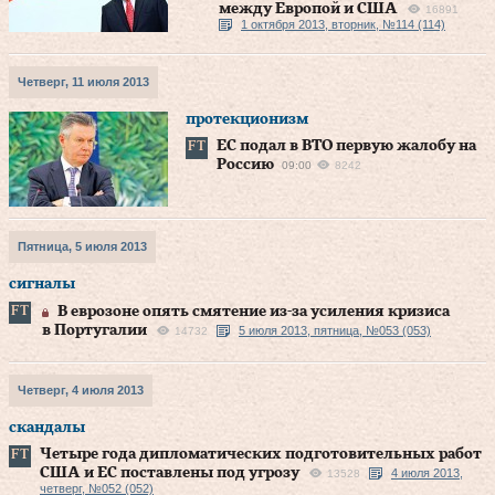
между Европой и США
16891
1 октября 2013, вторник, №114 (114)
Четверг, 11 июля 2013
протекционизм
ЕС подал в ВТО первую жалобу на
Россию
09:00
8242
Пятница, 5 июля 2013
сигналы
В еврозоне опять смятение из‑за усиления кризиса
в Португалии
5 июля 2013, пятница, №053 (053)
14732
Четверг, 4 июля 2013
скандалы
Четыре года дипломатических подготовительных работ
США и ЕС поставлены под угрозу
4 июля 2013,
13528
четверг, №052 (052)