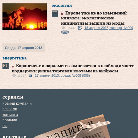
экология
Европе уже не до изменений
климата: экологические
инициативы вышли из моды
18 апреля 2013, четверг, №009
25437
(009)
Среда, 17 апреля 2013
энергетика
Европейский парламент сомневается в необходимости
поддержки рынка торговли квотами на выбросы
17 апреля 2013, среда, №008 (008)
11517
сервисы
новини компаній
реклама
контакти
правила
rss
контакти