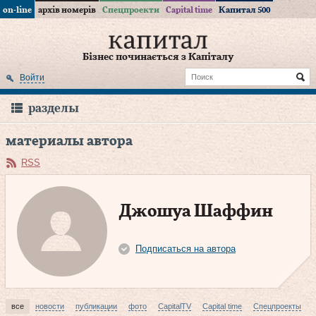
on-line
архів номерів
Спецпроекти
Capital time
Капитал 500
Бізнес починається з Капіталу
Войти
разделы
материалы автора
RSS
Джошуа Шаффин
Подписаться на автора
все
новости
публикации
фото
CapitalTV
Capital time
Спецпроекты