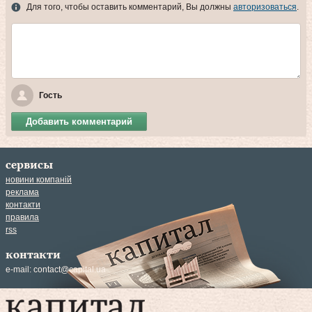
Для того, чтобы оставить комментарий, Вы должны
авторизоваться
.
Гость
Добавить комментарий
сервисы
новини компаній
реклама
контакти
правила
rss
контакти
e-mail:
contact@capital.ua