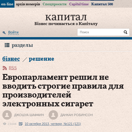
on-line
архів номерів
Спецпроекти
Capital time
Капитал 500
Бізнес починається з Капіталу
Войти
разделы
бізнес
решение
RSS
Европарламент решил не
вводить строгие правила для
производителей
электронных сигарет
ДЖОШУА ШАФФИН
ДАНКАН РОБИНСОН
10 октября 2013, четверг, №121 (121)
23446