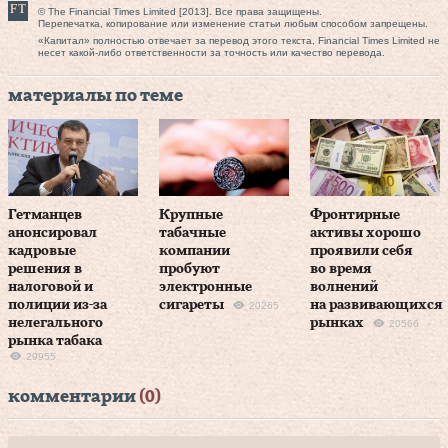
© The Financial Times Limited [2013]. Все права защищены.
Перепечатка, копирование или изменение статьи любым способом запрещены.
«Капитал» полностью отвечает за перевод этого текста, Financial Times Limited не
несет какой-либо ответственности за точность или качество перевода.
материалы по теме
Гетманцев
Крупные
Фронтирные
анонсировал
табачные
активы хорошо
кадровые
компании
проявили себя
решения в
пробуют
во время
налоговой и
электронные
волнений
полиции из-за
сигареты
на развивающихся
20265
нелегального
рынках
20566
рынка табака
29955
комментарии
(0)