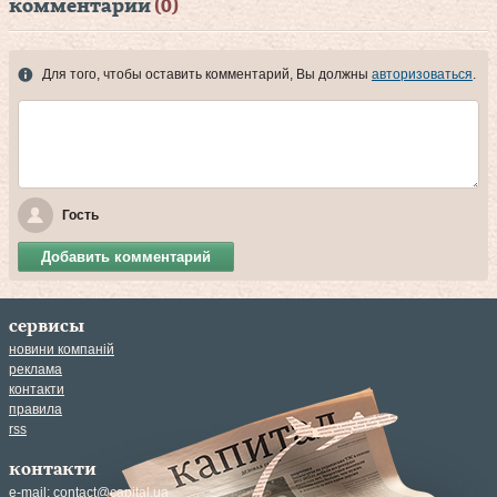
комментарии
(0)
Для того, чтобы оставить комментарий, Вы должны
авторизоваться
.
Гость
Добавить комментарий
сервисы
новини компаній
реклама
контакти
правила
rss
контакти
e-mail:
contact@capital.ua