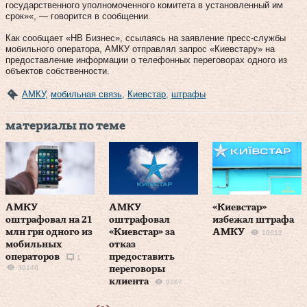
государственного уполномоченного комитета в установленный им
срок»«, — говорится в сообщении.
Как сообщает «НВ Бизнес», ссылаясь на заявление пресс-службы
мобильного оператора, АМКУ отправлял запрос «Киевстару» на
предоставление информации о телефонных переговорах одного из
объектов собственности.
АМКУ
,
мобильная связь
,
Киевстар
,
штрафы
материалы по теме
АМКУ
АМКУ
«Киевстар»
оштрафовал на 21
оштрафовал
избежал штрафа
млн грн одного из
«Киевстар» за
АМКУ
16612
мобильных
отказ
операторов
предоставить
1
30146
переговоры
клиента
9267