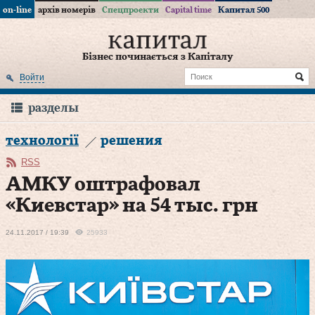
on-line
архів номерів
Спецпроекти
Capital time
Капитал 500
Бізнес починається з Капіталу
Войти
разделы
технології
решения
RSS
АМКУ оштрафовал
«Киевстар» на 54 тыс. грн
24.11.2017 / 19:39
25933