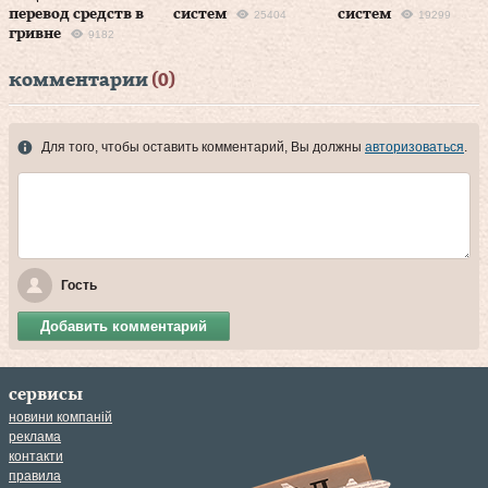
перевод средств в
систем
систем
25404
19299
гривне
9182
комментарии
(0)
Для того, чтобы оставить комментарий, Вы должны
авторизоваться
.
Гость
Добавить комментарий
сервисы
новини компаній
реклама
контакти
правила