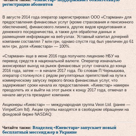
регистрацию абонентов
В августе 2014 года оператор зарегистрировал ООО «Стармани» для
предоставления финансовых услуг (кроме страхования и пенсионного
обеспечения), финансового лизинга, других видов кредитования и
денежного посредничества, а также для обработки данных и
размещения информации на веб-узлах. Уставный капитал дочерней
компании составлял 7 млн грн, однако спустя год был увеличен до 61
млн грн, доля «Киевстара» — 100%.
«Стармани» еще в июне 2016 года получило лицензию НБУ на
перевод средств в национальной валюте. Оператор изначально
анонсировал выход на рынок финансовых услуг сначала до конца
2016 года, затем — в начале 2017 года. По словам П.Чернышова,
оператор столкнулся с рядом регуляторных препятствий на пути к
коммерческому запуску первого блока финансовых услуг, что
задерживает сроки начала их предоставления. «Киевстар» намерен
преодолеть их и выйти на этот рынок к концу 2017 года, отмечал в
начале августа президент компании.
Акционеры «Киевстар» — международная группа Veon Ltd. (ранее —
VimpelCom ltd). Акции группы находятся в свободном обращении на
фондовой бирже NASDAQ.
Читайте также:
Владелец «Киевстара» запускает новый
бесплатный мессенджер в Украине