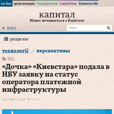
on-line
архів номерів
Спецпроекти
Capital time
Капитал 500
Бізнес починається з Капіталу
Войти
разделы
технології
перспективы
RSS
«Дочка» «Киевстара» подала в
НБУ заявку на статус
оператора платежной
инфраструктуры
10.11.2017 / 11:18
24559