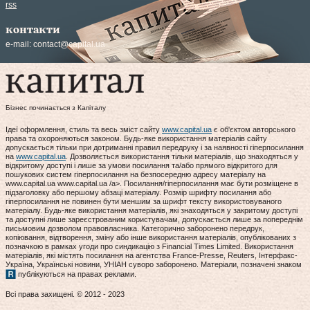
rss
контакти
e-mail:
contact@capital.ua
Бізнес починається з Капіталу
Ідеї оформлення, стиль та весь зміст сайту
www.capital.ua
є об'єктом авторського
права та охороняються законом. Будь-яке використання матеріалів сайту
допускається тільки при дотриманні правил передруку і за наявності гіперпосилання
на
www.capital.ua
. Дозволяється використання тільки матеріалів, що знаходяться у
відкритому доступі і лише за умови посилання та/або прямого відкритого для
пошукових систем гіперпосилання на безпосередню адресу матеріалу на
www.capital.ua www.capital.ua /a>. Посилання/гіперпосилання має бути розміщене в
підзаголовку або першому абзаці матеріалу. Розмір шрифту посилання або
гіперпосилання не повинен бути меншим за шрифт тексту використовуваного
матеріалу. Будь-яке використання матеріалів, які знаходяться у закритому доступі
та доступні лише зареєстрованим користувачам, допускається лише за попереднім
письмовим дозволом правовласника. Категорично заборонено передрук,
копіювання, відтворення, зміну або інше використання матеріалів, опублікованих з
позначкою в рамках угоди про синдикацію з Financial Times Limited. Використання
матеріалів, які містять посилання на агентства France-Presse, Reuters, Інтерфакс-
Україна, Українські новини, УНІАН суворо заборонено. Матеріали, позначені знаком
публікуються на правах реклами.
Всі права захищені. © 2012 - 2023