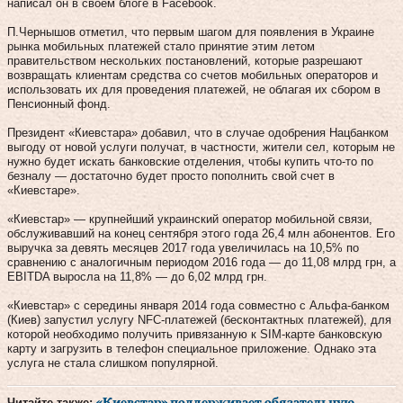
написал он в своем блоге в Facebook.
П.Чернышов отметил, что первым шагом для появления в Украине
рынка мобильных платежей стало принятие этим летом
правительством нескольких постановлений, которые разрешают
возвращать клиентам средства со счетов мобильных операторов и
использовать их для проведения платежей, не облагая их сбором в
Пенсионный фонд.
Президент «Киевстара» добавил, что в случае одобрения Нацбанком
выгоду от новой услуги получат, в частности, жители сел, которым не
нужно будет искать банковские отделения, чтобы купить что-то по
безналу — достаточно будет просто пополнить свой счет в
«Киевстаре».
«Киевстар» — крупнейший украинский оператор мобильной связи,
обслуживавший на конец сентября этого года 26,4 млн абонентов. Его
выручка за девять месяцев 2017 года увеличилась на 10,5% по
сравнению с аналогичным периодом 2016 года — до 11,08 млрд грн, а
EBITDA выросла на 11,8% — до 6,02 млрд грн.
«Киевстар» с середины января 2014 года совместно с Альфа-банком
(Киев) запустил услугу NFC-платежей (бесконтактных платежей), для
которой необходимо получить привязанную к SIM-карте банковскую
карту и загрузить в телефон специальное приложение. Однако эта
услуга не стала слишком популярной.
Читайте также:
«Киевстар» поддерживает обязательную