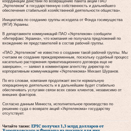
координации действий по возвращению пакета акций ПАО
„Укртелеком“ в государственную собственность и дальнейшего
обеспечения стабильной хозяйственной деятельности общества».
Инициатива по созданию группы исходила от Фонда госимущества
(ФГИ) Украины.
В департаменте коммуникаций ПАО «Укртелеком» сообщили
«Интерфакс Украина», что компания не получала предложений по
вхождению ее представителей в состав рабочей группы.
«ПАО „Укртелеком“ не известно о создании такой рабочей группы. Мы
считаем ее создание преждевременным, поскольку судебный процесс
касательно расторжения приватизационного договора еще не
завершен», — заявил в комментарии агентству директор по
корпоративным коммуникациям «Укртелекома» Михаил Шуранов.
По его словам, компания продолжает вести нормальную
операционную деятельность и в дальнейшем будет стабильно
обеспечивать услугами связи всех своих клиентов, независимо от
внешних факторов.
Согласно данным Минюста, исполнительное производство по
решению суда о возврате акций «Укртелекома» государству
отсутствует.
Читайте также:
EPIC получил 1,3 млрд долларов от
Хорошковского и Фирташа на покупку для них