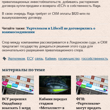
приватизационных инвестобязательств, добиваясь расторжения
договора купли-продажи и возврата «ЕСУ» в собственность Raga.
В свою очередь Raga требует от СКМ оплаты $820 млн по
вышеуказанному договору.
Читайте также:
Укртелеком и Lifecell не договорились о
взаимосоединении
Спор между компаниями рассматривается в Лондонском суде, и СКМ
предлагает государству дождаться решения этого суда для
окончательного разрешения приватизационного спора.
Укртелеком
,
ЕСУ
,
связь
,
Кабмин
,
госимущество
,
госсобственность
материалы по теме
ВСУ разрешил
Кабмин передал
ФГИ:
Ощадбанку
стадион
«Укртелеком»
взыскать 1 млрд
«Металлист» в
могут продать