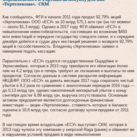
«Укртелекома», - СКМ
Как сообщалось, ФГИ в начале 2011 года продал 92,79% акций
«Укртелекома» ООО «ЕСУ» за 10 млрд 575,1 млн грн (на тот момент
— около $1,3 млрд). Однако в 2017 году ФГИ обвинил «ЕСУ» в
невыполнении инвестобязательств, состоявших во вложении $450
млн инвестиций и передаче государству спецсети связи, и к середине
декабря добился в судах двух инстанций решения о возврате 92,79%
акций в госсобственность. Владелец «Укртелекома» заявил о
намерении подать кассацию.
Параллельно с «ЕСУ» судятся государственные Ощадбанк и
Укрэксимбанк, которые в 2013 году приобрели его облигации более
чем на 4,2 млрд грн и теперь требуют их погашения и выплаты по ним
процентов. Согласно данным в системе раскрытия информации
НКЦБФР, ООО «ЕСУ» за девять месяцев 2017 года сократило чистый
убыток в 8,2 раза по сравнению с аналогичным периодом 2016 года —
до 0,13 млрд грн, однако накопленный непокрытый убыток к концу
сентября достиг 6,89 млрд грн, выручка отсутствовала. Основным
активом предприятия являются долгосрочные финансовые
инвестиции — акции «Укртелекома», стоимость которых в балансе
оценена в 10,8 млрд грн, согласно договору купли-продажи от 2011
года.
В настоящее время владельцем «ЕСУ» выступает СКМ, которая в
2013 году купила эту компанию у кипрской Raga (ранее) и обвиняет ее
в нарушении условий продажи в виде невыполнения