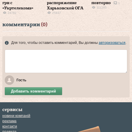
грн с
распоряжение
повторно
1
111285
«Укртелекома»
Харьковской ОГА
24782
25837
комментарии
(0)
Для того, чтобы оставить комментарий, Вы должны
авторизоваться
.
Гость
Добавить комментарий
сервисы
новини компаній
реклама
контакти
правила