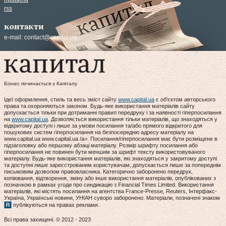
rss
контакти
e-mail:
contact@capital.ua
Бізнес починається з Капіталу
Ідеї оформлення, стиль та весь зміст сайту
www.capital.ua
є об'єктом авторського
права та охороняються законом. Будь-яке використання матеріалів сайту
допускається тільки при дотриманні правил передруку і за наявності гіперпосилання
на
www.capital.ua
. Дозволяється використання тільки матеріалів, що знаходяться у
відкритому доступі і лише за умови посилання та/або прямого відкритого для
пошукових систем гіперпосилання на безпосередню адресу матеріалу на
www.capital.ua www.capital.ua /a>. Посилання/гіперпосилання має бути розміщене в
підзаголовку або першому абзаці матеріалу. Розмір шрифту посилання або
гіперпосилання не повинен бути меншим за шрифт тексту використовуваного
матеріалу. Будь-яке використання матеріалів, які знаходяться у закритому доступі
та доступні лише зареєстрованим користувачам, допускається лише за попереднім
письмовим дозволом правовласника. Категорично заборонено передрук,
копіювання, відтворення, зміну або інше використання матеріалів, опублікованих з
позначкою в рамках угоди про синдикацію з Financial Times Limited. Використання
матеріалів, які містять посилання на агентства France-Presse, Reuters, Інтерфакс-
Україна, Українські новини, УНІАН суворо заборонено. Матеріали, позначені знаком
публікуються на правах реклами.
Всі права захищені. © 2012 - 2023