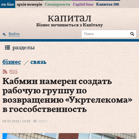
on-line
архів номерів
Спецпроекти
Capital time
Капитал 500
Бізнес починається з Капіталу
Войти
разделы
бізнес
связь
RSS
Кабмин намерен создать
рабочую группу по
возвращению «Укртелекома»
в госсобственность
08.02.2018 / 14:55
23617