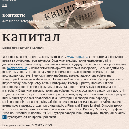
rss
контакти
e-mail:
contact@capital.ua
Бізнес починається з Капіталу
Ідеї оформлення, стиль та весь зміст сайту
www.capital.ua
є об'єктом авторського
права та охороняються законом. Будь-яке використання матеріалів сайту
допускається тільки при дотриманні правил передруку і за наявності гіперпосилання
на
www.capital.ua
. Дозволяється використання тільки матеріалів, що знаходяться у
відкритому доступі і лише за умови посилання та/або прямого відкритого для
пошукових систем гіперпосилання на безпосередню адресу матеріалу на
www.capital.ua www.capital.ua /a>. Посилання/гіперпосилання має бути розміщене в
підзаголовку або першому абзаці матеріалу. Розмір шрифту посилання або
гіперпосилання не повинен бути меншим за шрифт тексту використовуваного
матеріалу. Будь-яке використання матеріалів, які знаходяться у закритому доступі
та доступні лише зареєстрованим користувачам, допускається лише за попереднім
письмовим дозволом правовласника. Категорично заборонено передрук,
копіювання, відтворення, зміну або інше використання матеріалів, опублікованих з
позначкою в рамках угоди про синдикацію з Financial Times Limited. Використання
матеріалів, які містять посилання на агентства France-Presse, Reuters, Інтерфакс-
Україна, Українські новини, УНІАН суворо заборонено. Матеріали, позначені знаком
публікуються на правах реклами.
Всі права захищені. © 2012 - 2023