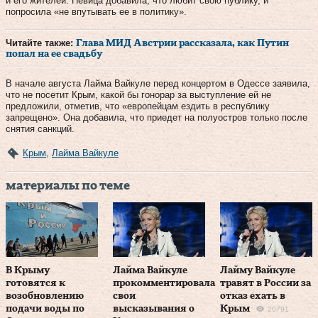
и его жителей. Певица добавила, что любит свою публику, и
попросила «не впутывать ее в политику».
Читайте также:
Глава МИД Австрии рассказала, как Путин
попал на ее свадьбу
В начале августа Лайма Вайкуле перед концертом в Одессе заявила,
что не посетит Крым, какой бы гонорар за выступление ей не
предложили, отметив, что «европейцам ездить в республику
запрещено». Она добавила, что приедет на полуостров только после
снятия санкций.
Крым
,
Лайма Вайкуле
материалы по теме
В Крыму
Лайма Вайкуле
Лайму Вайкуле
готовятся к
прокомментировала
травят в России за
возобновлению
свои
отказ ехать в
подачи воды по
высказывания о
Крым
20791