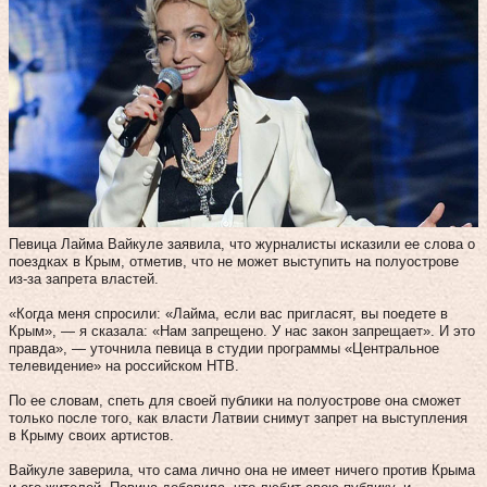
Певица Лайма Вайкуле заявила, что журналисты исказили ее слова о
поездках в Крым, отметив, что не может выступить на полуострове
из-за запрета властей.
«Когда меня спросили: «Лайма, если вас пригласят, вы поедете в
Крым», — я сказала: «Нам запрещено. У нас закон запрещает». И это
правда», — уточнила певица в студии программы «Центральное
телевидение» на российском НТВ.
По ее словам, спеть для своей публики на полуострове она сможет
только после того, как власти Латвии снимут запрет на выступления
в Крыму своих артистов.
Вайкуле заверила, что сама лично она не имеет ничего против Крыма