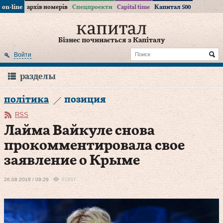
on-line
архів номерів
Спецпроекти
Capital time
Капитал 500
Бізнес починається з Капіталу
Войти
разделы
політика
позиция
RSS
Лайма Вайкуле снова
прокомментировала свое
заявление о Крыме
26.08.2018 / 09:29
31837